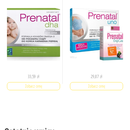
33,59
zł
29,87
zł
Zobacz cenę
Zobacz cenę