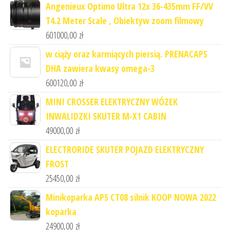
Angenieux Optimo Ultra 12x 36-435mm FF/VV
T4.2 Meter Scale , Obiektyw zoom filmowy
601000,00
zł
w ciąży oraz karmiących piersią. PRENACAPS
DHA zawiera kwasy omega-3
600120,00
zł
MINI CROSSER ELEKTRYCZNY WÓZEK
INWALIDZKI SKUTER M-X1 CABIN
49000,00
zł
ELECTRORIDE SKUTER POJAZD ELEKTRYCZNY
FROST
25450,00
zł
Minikoparka APS CT08 silnik KOOP NOWA 2022
koparka
24900,00
zł