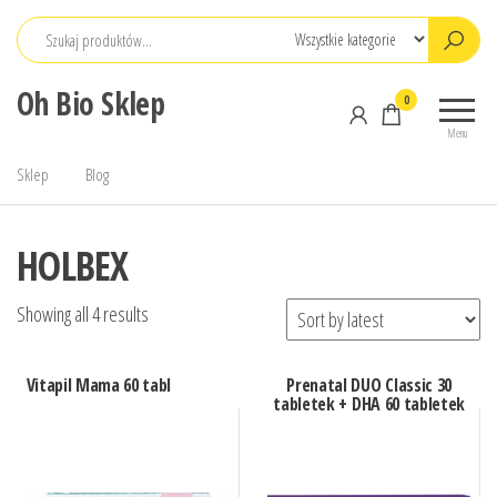
Przejdź
do
treści
Oh Bio Sklep
0
Menu
Sklep
Blog
HOLBEX
Showing all 4 results
Vitapil Mama 60 tabl
Prenatal DUO Classic 30
tabletek + DHA 60 tabletek