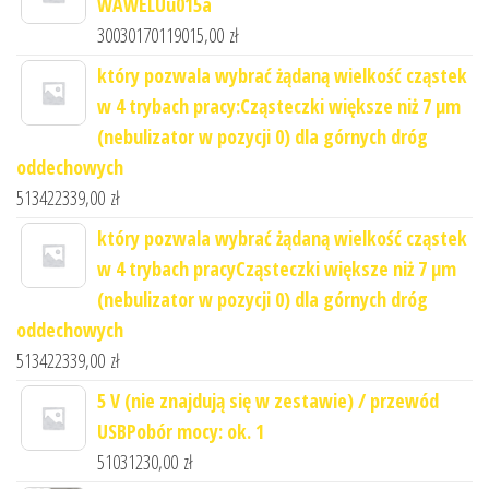
WAWELUu015a
30030170119015,00
zł
który pozwala wybrać żądaną wielkość cząstek
w 4 trybach pracy:Cząsteczki większe niż 7 μm
(nebulizator w pozycji 0) dla górnych dróg
oddechowych
513422339,00
zł
który pozwala wybrać żądaną wielkość cząstek
w 4 trybach pracyCząsteczki większe niż 7 μm
(nebulizator w pozycji 0) dla górnych dróg
oddechowych
513422339,00
zł
5 V (nie znajdują się w zestawie) / przewód
USBPobór mocy: ok. 1
51031230,00
zł