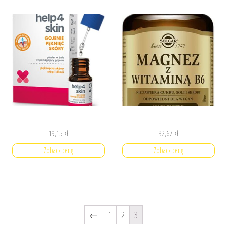
19,15
zł
32,67
zł
Zobacz cenę
Zobacz cenę
←
1
2
3