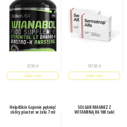
67,90
zł
187,00
zł
Zobacz cenę
Zobacz cenę
Help4Skin Gojenie pęknięć
SOLGAR MAGNEZ Z
skóry plaster w żelu 7 ml
WITAMINĄ B6 100 tabl