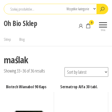
Przejdź
do
treści
Oh Bio Sklep
0
Menu
Sklep
Blog
maślak
Showing 33–36 of 36 results
Biotech Wianabol 90 Kaps
Sermatrop Alfa 30 tabl.