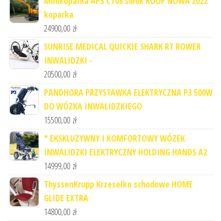
Minikoparka APS CT08 silnik KOOP NOWA 2022
koparka
24900,00
zł
SUNRISE MEDICAL QUICKIE SHARK RT ROWER
INWALIDZKI -
20500,00
zł
PANDHORA PRZYSTAWKA ELEKTRYCZNA P3 500W
DO WÓZKA INWALIDZKIEGO
15500,00
zł
* EKSKLUZYWNY I KOMFORTOWY WÓZEK
INWALIDZKI ELEKTRYCZNY HOLDING HANDS A2
14999,00
zł
ThyssenKrupp Krzesełko schodowe HOME
GLIDE EXTRA
14800,00
zł