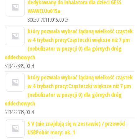
dedykowany do inhalatora dla dzieci GESS
WAWELUu015a
30030170119015,00
zł
który pozwala wybrać żądaną wielkość cząstek
w 4 trybach pracyCząsteczki większe niż 7 μm
(nebulizator w pozycji 0) dla górnych dróg
oddechowych
513422339,00
zł
który pozwala wybrać żądaną wielkość cząstek
w 4 trybach pracy:Cząsteczki większe niż 7 μm
(nebulizator w pozycji 0) dla górnych dróg
oddechowych
513422339,00
zł
5 V (nie znajdują się w zestawie) / przewód
USBPobór mocy: ok. 1