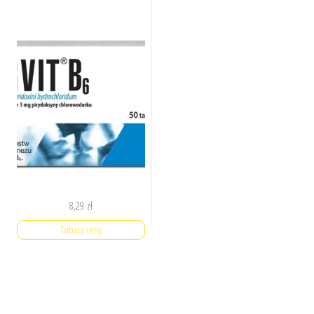
8,29
zł
Zobacz cenę