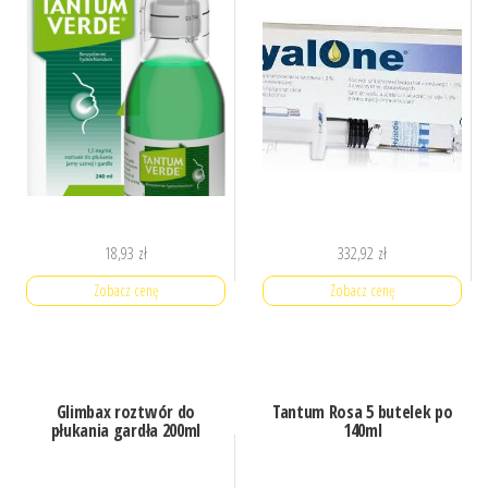
18,93
zł
332,92
zł
Zobacz cenę
Zobacz cenę
Glimbax roztwór do
Tantum Rosa 5 butelek po
płukania gardła 200ml
140ml