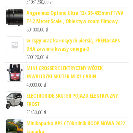
51031230,00
zł
Angenieux Optimo Ultra 12x 36-435mm FF/VV
T4.2 Meter Scale , Obiektyw zoom filmowy
601000,00
zł
w ciąży oraz karmiących piersią. PRENACAPS
DHA zawiera kwasy omega-3
600120,00
zł
MINI CROSSER ELEKTRYCZNY WÓZEK
INWALIDZKI SKUTER M-X1 CABIN
49000,00
zł
ELECTRORIDE SKUTER POJAZD ELEKTRYCZNY
FROST
25450,00
zł
Minikoparka APS CT08 silnik KOOP NOWA 2022
koparka