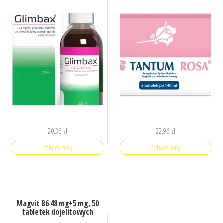
20,36
zł
22,96
zł
Zobacz cenę
Zobacz cenę
Magvit B6 48 mg+5 mg, 50
tabletek dojelitowych