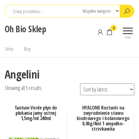
Przejdź
do
treści
Oh Bio Sklep
0
Menu
Sklep
Blog
Angelini
Showing all 5 results
Tantum Verde płyn do
HYALONE Roztwór na
płukania jamy ustnej
zwyrodnienie stawu
1,5mg/ml 240ml
biodrowego i kolanowego
0,06g/4ml 1 ampułko-
strzykawka