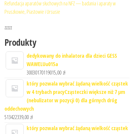
Refundacja aparatów słuchowych na NFZ — badania i aparaty w
Pruszkowie, Piastowie i Ursusie
zzzzz
Produkty
dedykowany do inhalatora dla dzieci GESS
WAWELUu015a
30030170119015,00
zł
który pozwala wybrać żądaną wielkość cząstek
w 4 trybach pracyCząsteczki większe niż 7 μm
(nebulizator w pozycji 0) dla górnych dróg
oddechowych
513422339,00
zł
który pozwala wybrać żądaną wielkość cząstek