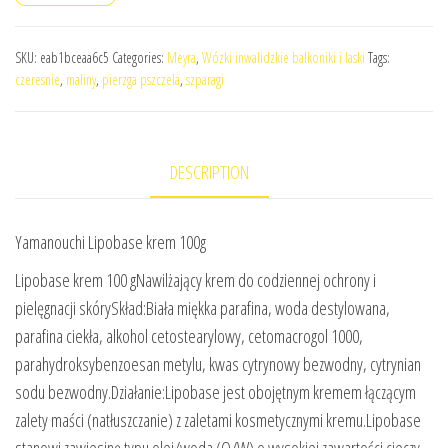
SKU:
eab1bceaa6c5
Categories:
Meyra
,
Wózki inwalidzkie balkoniki i laski
Tags:
czeresnie
,
maliny
,
pierzga pszczela
,
szparagi
DESCRIPTION
Yamanouchi Lipobase krem 100g
Lipobase krem 100 gNawilżający krem do codziennej ochrony i
pielęgnacji skórySkład:Biała miękka parafina, woda destylowana,
parafina ciekła, alkohol cetostearylowy, cetomacrogol 1000,
parahydroksybenzoesan metylu, kwas cytrynowy bezwodny, cytrynian
sodu bezwodny.Działanie:Lipobase jest obojętnym kremem łączącym
zalety maści (natłuszczanie) z zaletami kosmetycznymi kremu.Lipobase
stanowi zawiesinę typu olej/woda (O/W) o wysokiej zawartości cieczy