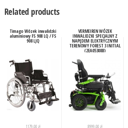
Related products
Timago Wózek inwalidzki
VERMEIREN WÓZEK
aluminiowy FS 908 LQ / FS
INWALIDZKI SPECJALNY Z
908 LJQ
NAPĘDEM ELEKTRYCZNYM
TERENOWY FOREST 3 INITIAL
(2EA05308B)
1179,00
zł
8999,00
zł