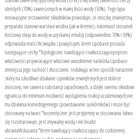
oleistych (70%) zawieszonych w małej ilości wody (30%). Tego typu
innowacyjne zestawienie składników powoduje, że otoczkę zewnętrzną
preparatu stanowi warstwa wodna (jak w kremie), natomiast stosunek
ilościowy oleju do wody w uzyskanej emulsji (odpowiednio 70% i 30%)
odpowiada maści.W związku z powyższym, krem Lipobase posiada
następujące cechy:*fizjologiczne: nawilżające i natłuszczającepoprzez
właściwości przywracające właściwe uwodnienie naskórka Lipobase
zmniejsza jego suchość i złuszczanie, redukując w ten sposób narażenie
skóry na szkodliwe działanie czynników zewnętrznych;jest dobrze
znoszony, nie zawiera substancji zapachowych, a dzięki swemu składowi
ogranicza do minimum możliwość wystąpienia reakcji uczuleniowych;nie
ma działania komedogennego (powstawanie zaskórników) i może być
stosowany na twarz.*kosmetyczne: jest przyjemny w stosowaniu: łatwo
się rozsmarowuje, jest zmywalny wodą i nie brudzi
ubraniaWskazania:*Krem nawilżający i natłuszczający do codziennej
pielęgnacji i ochrony suchej, podatnej na podrażnienia