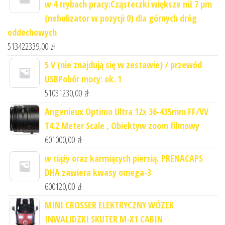
w 4 trybach pracy:Cząsteczki większe niż 7 μm
(nebulizator w pozycji 0) dla górnych dróg
oddechowych
513422339,00
zł
5 V (nie znajdują się w zestawie) / przewód
USBPobór mocy: ok. 1
51031230,00
zł
Angenieux Optimo Ultra 12x 36-435mm FF/VV
T4.2 Meter Scale , Obiektyw zoom filmowy
601000,00
zł
w ciąży oraz karmiących piersią. PRENACAPS
DHA zawiera kwasy omega-3
600120,00
zł
MINI CROSSER ELEKTRYCZNY WÓZEK
INWALIDZKI SKUTER M-X1 CABIN