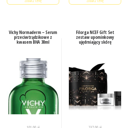
Zobacz cenę
Zobacz cenę
Vichy Normaderm – Serum
Filorga NCEF Gift Set
przeciwtrądzikowe z
zestaw upominkowy
kwasem BHA 30ml
ujędrniający skórę
101,00
zł
237,00
zł