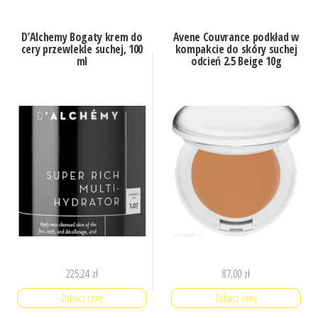
D’Alchemy Bogaty krem do
Avene Couvrance podkład w
cery przewlekle suchej, 100
kompakcie do skóry suchej
ml
odcień 2.5 Beige 10g
225,24
zł
87,00
zł
Zobacz cenę
Zobacz cenę