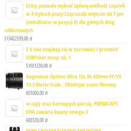
który pozwala wybrać żądaną wielkość cząstek
w 4 trybach pracy:Cząsteczki większe niż 7 μm
(nebulizator w pozycji 0) dla górnych dróg
oddechowych
513422339,00
zł
5 V (nie znajdują się w zestawie) / przewód
USBPobór mocy: ok. 1
51031230,00
zł
Angenieux Optimo Ultra 12x 36-435mm FF/VV
T4.2 Meter Scale , Obiektyw zoom filmowy
601000,00
zł
w ciąży oraz karmiących piersią. PRENACAPS
DHA zawiera kwasy omega-3
600120,00
zł
MINI CROSSER ELEKTRYCZNY WÓZEK