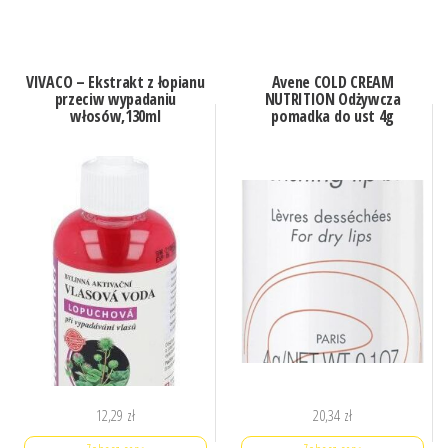
VIVACO – Ekstrakt z łopianu
Avene COLD CREAM
przeciw wypadaniu
NUTRITION Odżywcza
włosów,130ml
pomadka do ust 4g
12,29
zł
20,34
zł