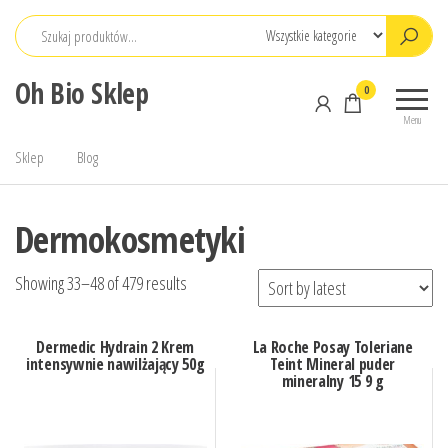
Przejdź
do
treści
Oh Bio Sklep
0
Menu
Sklep
Blog
Dermokosmetyki
Showing 33–48 of 479 results
Dermedic Hydrain 2 Krem
La Roche Posay Toleriane
intensywnie nawilżający 50g
Teint Mineral puder
mineralny 15 9 g