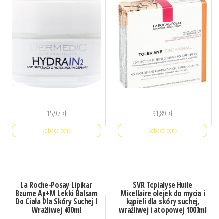
15,97
zł
91,89
zł
Zobacz cenę
Zobacz cenę
La Roche-Posay Lipikar
SVR Topialyse Huile
Baume Ap+M Lekki Balsam
Micellaire olejek do mycia i
Do Ciała Dla Skóry Suchej I
kąpieli dla skóry suchej,
Wrażliwej 400ml
wrażliwej i atopowej 1000ml