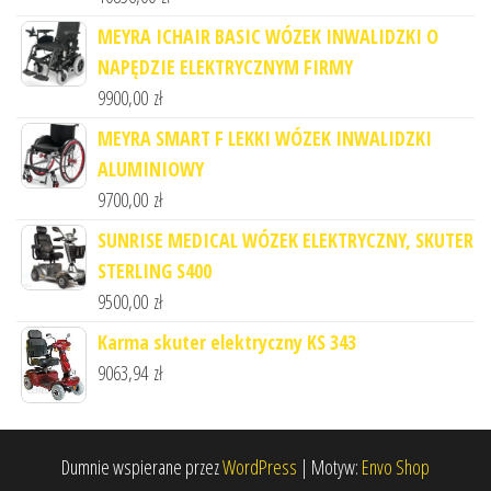
MEYRA ICHAIR BASIC WÓZEK INWALIDZKI O
NAPĘDZIE ELEKTRYCZNYM FIRMY
9900,00
zł
MEYRA SMART F LEKKI WÓZEK INWALIDZKI
ALUMINIOWY
9700,00
zł
SUNRISE MEDICAL WÓZEK ELEKTRYCZNY, SKUTER
STERLING S400
9500,00
zł
Karma skuter elektryczny KS 343
9063,94
zł
Dumnie wspierane przez
WordPress
|
Motyw:
Envo Shop