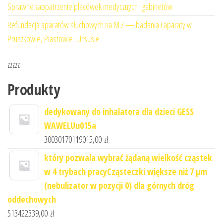
Sprawne zaopatrzenie placówek medycznych i gabinetów
Refundacja aparatów słuchowych na NFZ — badania i aparaty w
Pruszkowie, Piastowie i Ursusie
zzzzz
Produkty
dedykowany do inhalatora dla dzieci GESS
WAWELUu015a
30030170119015,00
zł
który pozwala wybrać żądaną wielkość cząstek
w 4 trybach pracyCząsteczki większe niż 7 μm
(nebulizator w pozycji 0) dla górnych dróg
oddechowych
513422339,00
zł