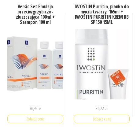
Versic Set Emulsja
IWOSTIN Purritin, pianka do
przeciwgrzybiczo-
mycia twarzy, 165ml +
złuszczająca 100ml +
IWOSTIN PURRITIN KREM BB
Szampon 100 ml
SPF50 15ML
36,99
zł
36,22
zł
Zobacz cenę
Zobacz cenę