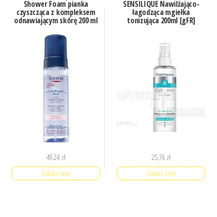
Shower Foam pianka
SENSILIQUE Nawilżająco-
czyszcząca z kompleksem
łagodząca mgiełka
odnawiającym skórę 200 ml
tonizująca 200ml [gFR]
49,24
zł
25,76
zł
Zobacz cenę
Zobacz cenę