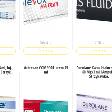
596,09
zł
101,89
zł
ę
Zobacz cenę
Zobacz cenę
ml, Inj.,
Artresan COMFORT krem 75
Durolane Kwas Hialu
Strzyk.
ml
60 Mg/3 ml 1Ampu
Strzykawka.