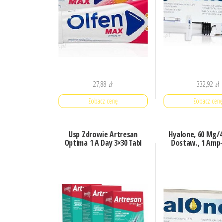
27,88
zł
332,92
zł
Zobacz cenę
Zobacz cen
Usp Zdrowie Artresan
Hyalone, 60 Mg/4 
Optima 1 A Day 3×30 Tabl
Dostaw., 1 Amp-