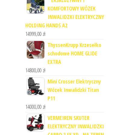
* EKSKLUZYWNY I
KOMFORTOWY WÓZEK
INWALIDZKI ELEKTRYCZNY
HOLDING HANDS A2
14999,00
zł
ThyssenKrupp Krzesełko
schodowe HOME GLIDE
EXTRA
14800,00
zł
Mini Crosser Elektryczny
Wózek Inwalidzki Titan
P11
14000,00
zł
VERMEIREN SKUTER
ELEKTRYCZNY INWALIDZKI
CARPO 2 SE XD - NA TEREN