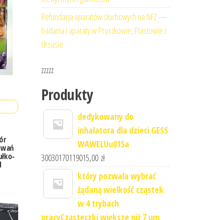
Refundacja aparatów słuchowych na NFZ —
badania i aparaty w Pruszkowie, Piastowie i
Ursusie
zzzzz
Produkty
dedykowany do
inhalatora dla dzieci GESS
ór
WAWELUu015a
iwań
ułko-
30030170119015,00
zł
l
który pozwala wybrać
żądaną wielkość cząstek
w 4 trybach
pracyCząsteczki większe niż 7 μm