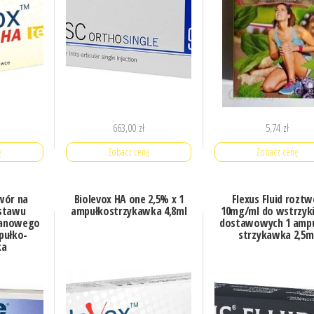
663,00
zł
5,74
zł
ę
Zobacz cenę
Zobacz cenę
wór na
Biolevox HA one 2,5% x 1
Flexus Fluid roztw
 stawu
ampułkostrzykawka 4,8ml
10mg/ml do wstrzyk
lanowego
dostawowych 1 amp
pułko-
strzykawka 2,5m
ka