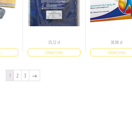
35,12
zł
38,98
zł
ę
Zobacz cenę
Zobacz cenę
1
2
3
→