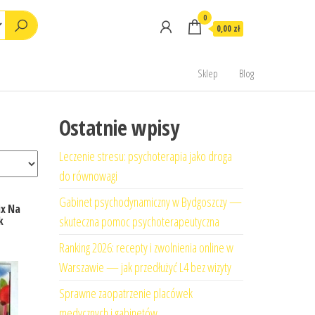
0
0,00 zł
Sklep
Blog
Ostatnie wpisy
Leczenie stresu: psychoterapia jako droga
do równowagi
Gabinet psychodynamiczny w Bydgoszczy —
ix Na
skuteczna pomoc psychoterapeutyczna
k
Ranking 2026: recepty i zwolnienia online w
Warszawie — jak przedłużyć L4 bez wizyty
Sprawne zaopatrzenie placówek
medycznych i gabinetów