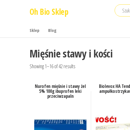
Przejdź
Oh Bio Sklep
do
treści
Sklep
Blog
Mięśnie stawy i kości
Showing 1–16 of 42 results
Nurofen mięśnie i stawy żel
Biolevox HA Ten
5% 100g ibuprofen leki
ampułkostrzyka
przeciwzapaln