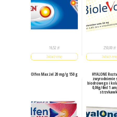
16,52
zł
250,00
zł
Zobacz cenę
Zobacz cen
Olfen Max żel 20 mg/g 150 g
HYALONE Rozt
zwyrodnienie
biodrowego i ko
0,06g/4ml 1 am
strzykaw