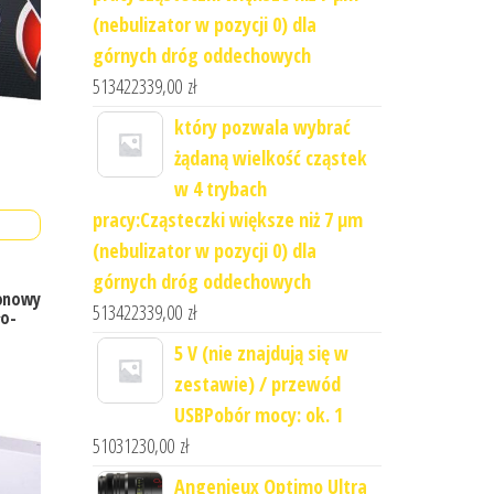
(nebulizator w pozycji 0) dla
górnych dróg oddechowych
513422339,00
zł
który pozwala wybrać
żądaną wielkość cząstek
w 4 trybach
pracy:Cząsteczki większe niż 7 μm
(nebulizator w pozycji 0) dla
górnych dróg oddechowych
ronowy
513422339,00
zł
ło-
5 V (nie znajdują się w
zestawie) / przewód
USBPobór mocy: ok. 1
51031230,00
zł
Angenieux Optimo Ultra