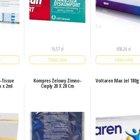
16,57
zł
658,26
zł
ę
Zobacz cenę
Zobacz cenę
-Tissue
Kompres Żelowy Zimno-
Voltaren Max żel 180g
 x 2ml
Ciepły 20 X 28 Cm