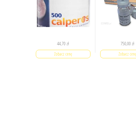
44,70
zł
750,00
zł
Zobacz cenę
Zobacz cen