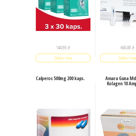
144,90
zł
660,00
zł
Zobacz cenę
Zobacz cen
Calperos 500mg 200 kaps.
Amara Guna Md
Kolagen 10 Amp