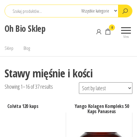
Przejdź
do
treści
Oh Bio Sklep
0
Menu
Sklep
Blog
Stawy mięśnie i kości
Showing 1–16 of 37 results
Colvita 120 kaps
Yango Kolagen Kompleks 50
Kaps Panaseus