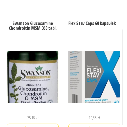
Swanson Glucosamine
FlexiStav Caps 60 kapsułek
Chondroitin MSM 360 tabl.
75,18
zł
10,85
zł