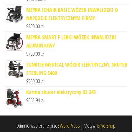
MEYRA ICHAIR BASIC WÓZEK INWALIDZKI O
NAPĘDZIE ELEKTRYCZNYM FIRMY
9900,00
zł
MEYRA SMART F LEKKI WÓZEK INWALIDZKI
ALUMINIOWY
9700,00
zł
SUNRISE MEDICAL WÓZEK ELEKTRYCZNY, SKUTER
STERLING S400
9500,00
zł
Karma skuter elektryczny KS 343
9063,94
zł
Dumnie wspierane przez
WordPress
|
Motyw:
Envo Shop