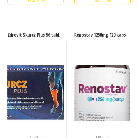
Zobacz cenę
Zobacz cenę
Zdrovit Skurcz Plus 56 tabl.
Renostav 1250mg 120 kaps
10,19
zł
119,12
zł