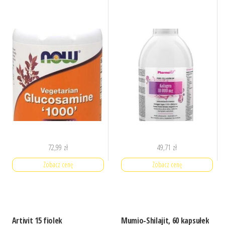
72,99
zł
49,71
zł
Zobacz cenę
Zobacz cenę
Artivit 15 fiolek
Mumio-Shilajit, 60 kapsułek