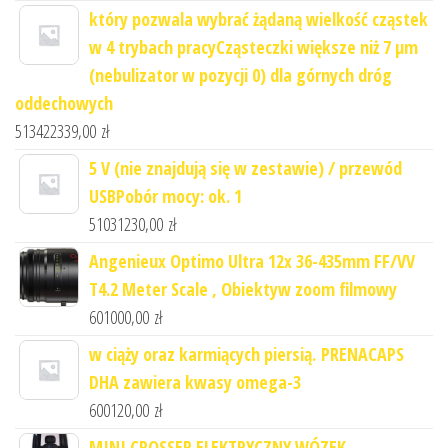
który pozwala wybrać żądaną wielkość cząstek
w 4 trybach pracyCząsteczki większe niż 7 μm
(nebulizator w pozycji 0) dla górnych dróg
oddechowych
513422339,00
zł
5 V (nie znajdują się w zestawie) / przewód
USBPobór mocy: ok. 1
51031230,00
zł
Angenieux Optimo Ultra 12x 36-435mm FF/VV
T4.2 Meter Scale , Obiektyw zoom filmowy
601000,00
zł
w ciąży oraz karmiących piersią. PRENACAPS
DHA zawiera kwasy omega-3
600120,00
zł
MINI CROSSER ELEKTRYCZNY WÓZEK