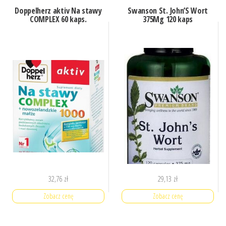
Doppelherz aktiv Na stawy
Swanson St. John’S Wort
COMPLEX 60 kaps.
375Mg 120 kaps
32,76
zł
29,13
zł
Zobacz cenę
Zobacz cenę