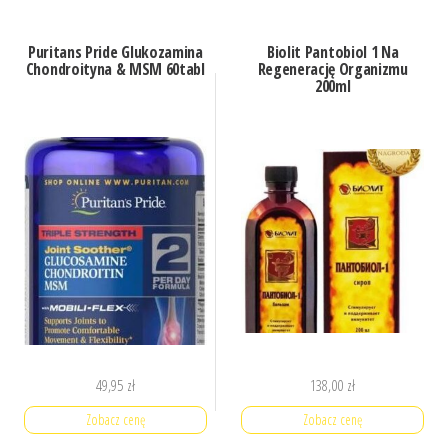
Puritans Pride Glukozamina
Biolit Pantobiol 1 Na
Chondroityna & MSM 60tabl
Regenerację Organizmu
200ml
49,95
zł
138,00
zł
Zobacz cenę
Zobacz cenę