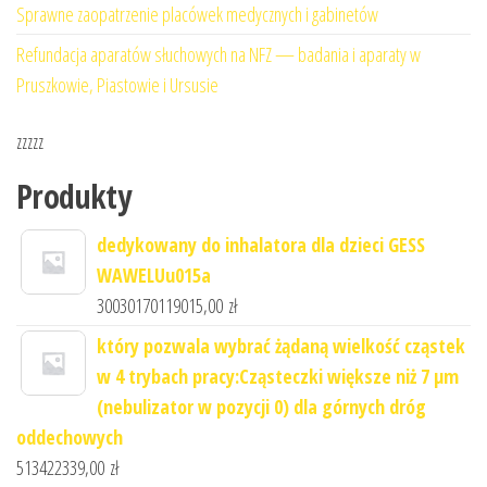
Sprawne zaopatrzenie placówek medycznych i gabinetów
Refundacja aparatów słuchowych na NFZ — badania i aparaty w
Pruszkowie, Piastowie i Ursusie
zzzzz
Produkty
dedykowany do inhalatora dla dzieci GESS
WAWELUu015a
30030170119015,00
zł
który pozwala wybrać żądaną wielkość cząstek
w 4 trybach pracy:Cząsteczki większe niż 7 μm
(nebulizator w pozycji 0) dla górnych dróg
oddechowych
513422339,00
zł