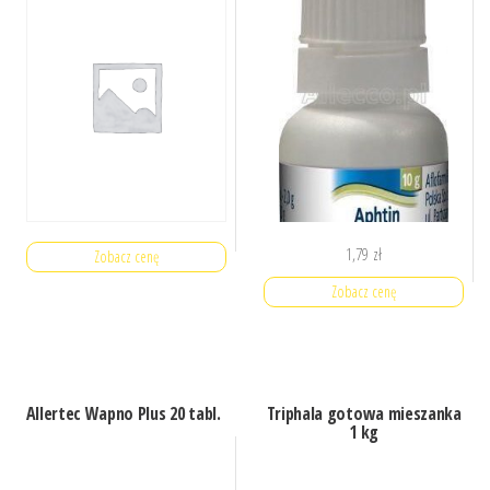
minutTen poradnik ma
pomóc wszystkim
zapracowanym
1,79
zł
Zobacz cenę
Zobacz cenę
Allertec Wapno Plus 20 tabl.
Triphala gotowa mieszanka
1 kg