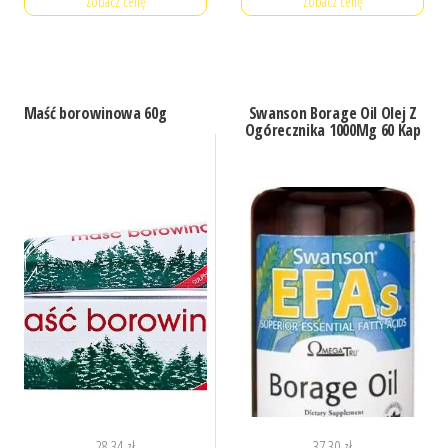
Zobacz cenę
Zobacz cenę
Maść borowinowa 60g
Swanson Borage Oil Olej Z
Ogórecznika 1000Mg 60 Kap
28,34
zł
37,30
zł