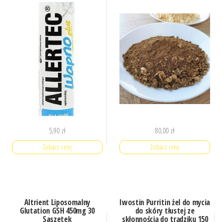
5,90
zł
80,00
zł
Zobacz cenę
Zobacz cenę
Altrient Liposomalny
Iwostin Purritin żel do mycia
Glutation GSH 450mg 30
do skóry tłustej ze
Saszetek
skłonnością do trądziku 150