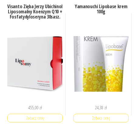
Visanto Zięba Jerzy Ubichinol
Yamanouchi Lipobase krem
Liposomalny Koenzym Q10 +
100g
Fosfatydyloseryna 30sasz.
455,00
zł
24,38
zł
Zobacz cenę
Zobacz cenę