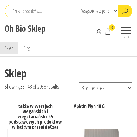
Przejdź
do
treści
Oh Bio Sklep
0
Menu
Sklep
Blog
Sklep
Showing 33–48 of 2958 results
także w wersjach
Aphtin Płyn 10 G
wegańskich i
wegetariańskich5
podstawowych produktów
w każdym przepisieCzas
przygotowania: do 20