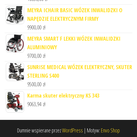
MEYRA ICHAIR BASIC WÓZEK INWALIDZKI O
NAPĘDZIE ELEKTRYCZNYM FIRMY
9900,00
zł
MEYRA SMART F LEKKI WÓZEK INWALIDZKI
ALUMINIOWY
9700,00
zł
SUNRISE MEDICAL WÓZEK ELEKTRYCZNY, SKUTER
STERLING S400
9500,00
zł
Karma skuter elektryczny KS 343
9063,94
zł
Dumnie wspierane przez
WordPress
|
Motyw:
Envo Shop