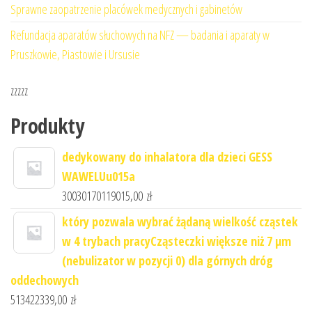
Sprawne zaopatrzenie placówek medycznych i gabinetów
Refundacja aparatów słuchowych na NFZ — badania i aparaty w
Pruszkowie, Piastowie i Ursusie
zzzzz
Produkty
dedykowany do inhalatora dla dzieci GESS
WAWELUu015a
30030170119015,00
zł
który pozwala wybrać żądaną wielkość cząstek
w 4 trybach pracyCząsteczki większe niż 7 μm
(nebulizator w pozycji 0) dla górnych dróg
oddechowych
513422339,00
zł