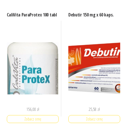
CaliVita ParaProtex 100 tabl
Debutir 150 mg x 60 kaps.
156,00
zł
25,58
zł
Zobacz cenę
Zobacz cenę