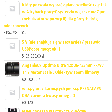
który pozwala wybrać żądaną wielkość cząstek
w 4 trybach pracy:Cząsteczki większe niż 7 μm
(nebulizator w pozycji 0) dla górnych dróg
oddechowych
513422339,00
zł
5 V (nie znajdują się w zestawie) / przewód
USBPobór mocy: ok. 1
51031230,00
zł
Angenieux Optimo Ultra 12x 36-435mm FF/VV
T4.2 Meter Scale , Obiektyw zoom filmowy
601000,00
zł
w ciąży oraz karmiących piersią. PRENACAPS
DHA zawiera kwasy omega-3
600120,00
zł
MINI CROSSER ELEKTRYCZNY WÓZEK