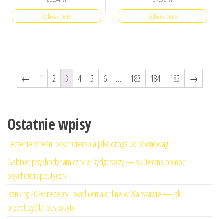
Zobacz cenę
Zobacz cenę
←
1
2
3
4
5
6
…
183
184
185
→
Ostatnie wpisy
Leczenie stresu: psychoterapia jako droga do równowagi
Gabinet psychodynamiczny w Bydgoszczy — skuteczna pomoc
psychoterapeutyczna
Ranking 2026: recepty i zwolnienia online w Warszawie — jak
przedłużyć L4 bez wizyty