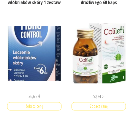
włókniaków skóry 1 zestaw
drażliwego 60 kaps
36,65
zł
50,74
zł
Zobacz cenę
Zobacz cenę