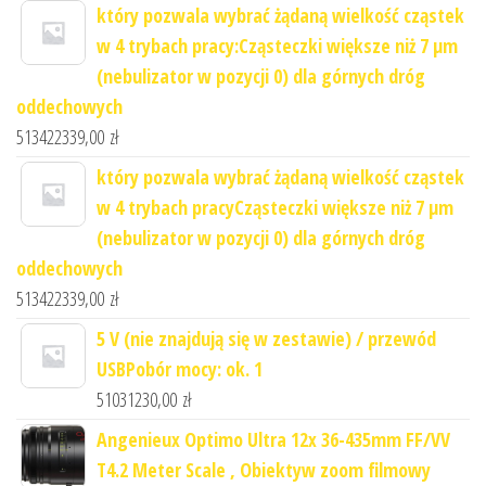
który pozwala wybrać żądaną wielkość cząstek
w 4 trybach pracy:Cząsteczki większe niż 7 μm
(nebulizator w pozycji 0) dla górnych dróg
oddechowych
513422339,00
zł
który pozwala wybrać żądaną wielkość cząstek
w 4 trybach pracyCząsteczki większe niż 7 μm
(nebulizator w pozycji 0) dla górnych dróg
oddechowych
513422339,00
zł
5 V (nie znajdują się w zestawie) / przewód
USBPobór mocy: ok. 1
51031230,00
zł
Angenieux Optimo Ultra 12x 36-435mm FF/VV
T4.2 Meter Scale , Obiektyw zoom filmowy