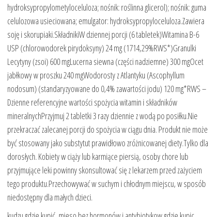
hydroksypropylometyloceluloza; nośnik: roślinna glicerol); nośnik: guma
celulozowa usieciowana; emulgator: hydroksypropyloceluloza.Zawiera
soję i skorupiaki.SkładnikiW dziennej porcji (6 tabletek)Witamina B-6
USP (chlorowodorek pirydoksyny) 24 mg (1714,29%RWS*)Granulki
Lecytyny (zsoi) 600 mgLucerna siewna (części nadziemne) 300 mgOcet
jabłkowy w proszku 240 mgWodorosty z Atlantyku (Ascophyllum
nodosum) (standaryzyowane do 0,4% zawartości jodu) 120 mg*RWS –
Dzienne referencyjne wartości spożycia witamin i składników
mineralnychPrzyjmuj 2 tabletki 3 razy dziennie z wodą po posiłku.Nie
przekraczać zalecanej porcji do spożycia w ciągu dnia. Produkt nie może
być stosowany jako substytut prawidłowo zróżnicowanej diety.Tylko dla
dorosłych. Kobiety w ciąży lub karmiące piersią, osoby chore lub
przyjmujące leki powinny skonsultować się z lekarzem przed zażyciem
tego produktu.Przechowywać w suchym i chłodnym miejscu, w sposób
niedostępny dla małych dzieci.
kudzu gdzie kupić, mieso bez hormonów i antybiotykow gdzie kupic,