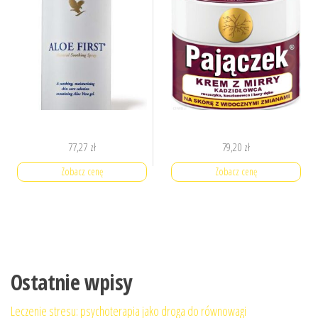
77,27
zł
79,20
zł
Zobacz cenę
Zobacz cenę
Ostatnie wpisy
Leczenie stresu: psychoterapia jako droga do równowagi