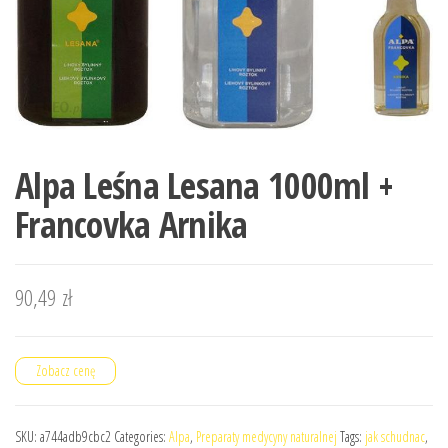
Alpa Leśna Lesana 1000ml +
Francovka Arnika
90,49
zł
Zobacz cenę
SKU:
a744adb9cbc2
Categories:
Alpa
,
Preparaty medycyny naturalnej
Tags:
jak schudnac
,