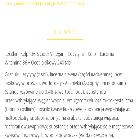
maślak
,
miód z mniszka przepis
,
passata pomidorowa
DESCRIPTION
Lecithin, Kelp, B6 & Cider Vinegar – Lecytyna + Kelp + Lucerna +
Witamina B6 + Ocet jabłkowy 240 tabl
Granulki Lecytyny (z soi), lucerna siewna (części nadziemne), ocet
jabłkowy w proszku, wodorosty z Atlantyku (Ascophyllum nodosum)
(standaryzyowane do 0,4% zawartości jodu), substancja
przeciwzbrylająca: węglan wapnia, emulgator: celuloza mikrokrystaliczna
(błonnik roślinny); nośnik: kwasy tłuszczowe; substancja wypełniająca:
maltodekstryna; stabilizator: guma arabska; substancja wiążąca:
fosforan dwuwapniowy; substancja przeciwzbrylająca: sole magnezowe
kwasów tłuszczowych; wodna powłoczka (woda oczyszczona,