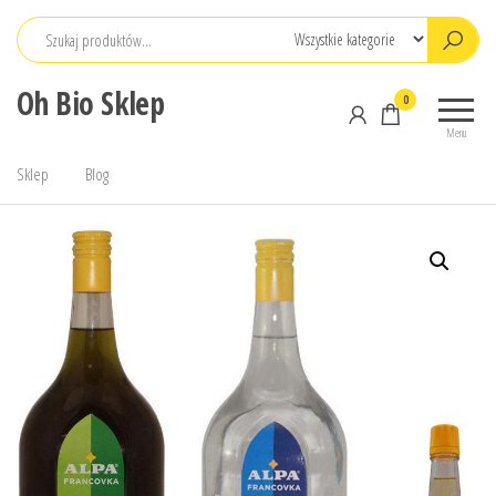
Przejdź
do
treści
Oh Bio Sklep
0
Menu
Sklep
Blog