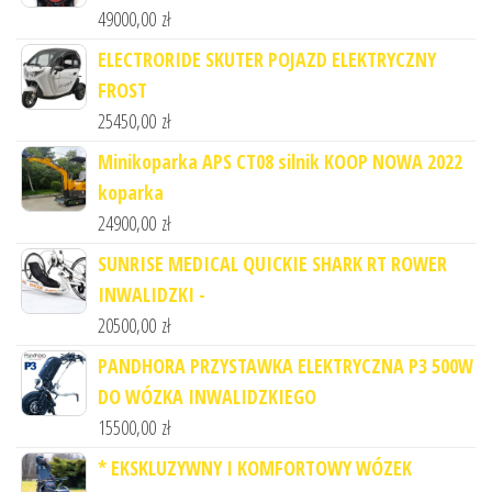
49000,00
zł
ELECTRORIDE SKUTER POJAZD ELEKTRYCZNY
FROST
25450,00
zł
Minikoparka APS CT08 silnik KOOP NOWA 2022
koparka
24900,00
zł
SUNRISE MEDICAL QUICKIE SHARK RT ROWER
INWALIDZKI -
20500,00
zł
PANDHORA PRZYSTAWKA ELEKTRYCZNA P3 500W
DO WÓZKA INWALIDZKIEGO
15500,00
zł
* EKSKLUZYWNY I KOMFORTOWY WÓZEK