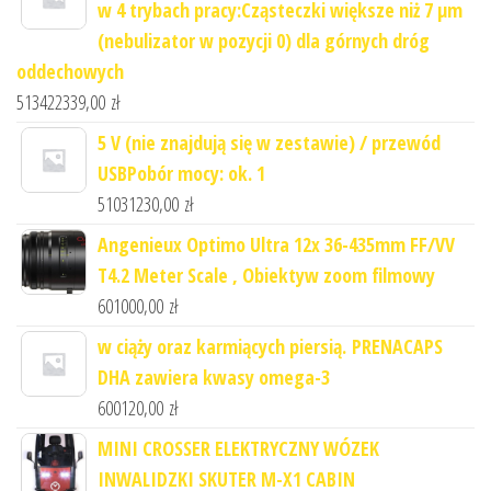
w 4 trybach pracy:Cząsteczki większe niż 7 μm
(nebulizator w pozycji 0) dla górnych dróg
oddechowych
513422339,00
zł
5 V (nie znajdują się w zestawie) / przewód
USBPobór mocy: ok. 1
51031230,00
zł
Angenieux Optimo Ultra 12x 36-435mm FF/VV
T4.2 Meter Scale , Obiektyw zoom filmowy
601000,00
zł
w ciąży oraz karmiących piersią. PRENACAPS
DHA zawiera kwasy omega-3
600120,00
zł
MINI CROSSER ELEKTRYCZNY WÓZEK
INWALIDZKI SKUTER M-X1 CABIN