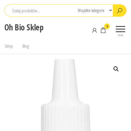
Przejdź
do
treści
Oh Bio Sklep
0
Menu
Sklep
Blog