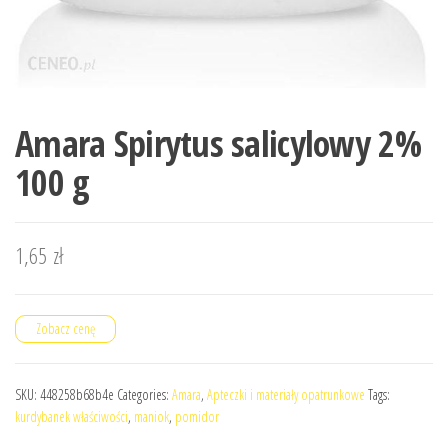
Amara Spirytus salicylowy 2%
100 g
1,65
zł
Zobacz cenę
SKU:
448258b68b4e
Categories:
Amara
,
Apteczki i materiały opatrunkowe
Tags:
kurdybanek właściwości
,
maniok
,
pomidor