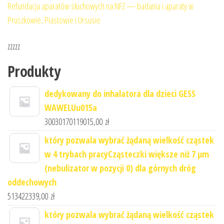
Refundacja aparatów słuchowych na NFZ — badania i aparaty w
Pruszkowie, Piastowie i Ursusie
zzzzz
Produkty
dedykowany do inhalatora dla dzieci GESS
WAWELUu015a
30030170119015,00
zł
który pozwala wybrać żądaną wielkość cząstek
w 4 trybach pracyCząsteczki większe niż 7 μm
(nebulizator w pozycji 0) dla górnych dróg
oddechowych
513422339,00
zł
który pozwala wybrać żądaną wielkość cząstek