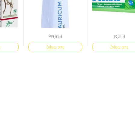
399,00
zł
13,29
zł
ę
Zobacz cenę
Zobacz cenę