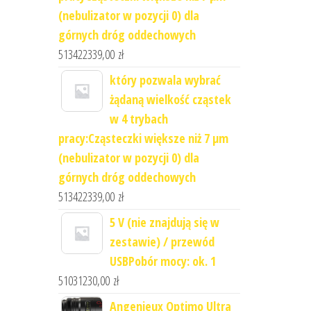
(nebulizator w pozycji 0) dla
górnych dróg oddechowych
513422339,00
zł
który pozwala wybrać
żądaną wielkość cząstek
w 4 trybach
pracy:Cząsteczki większe niż 7 μm
(nebulizator w pozycji 0) dla
górnych dróg oddechowych
513422339,00
zł
5 V (nie znajdują się w
zestawie) / przewód
USBPobór mocy: ok. 1
51031230,00
zł
Angenieux Optimo Ultra