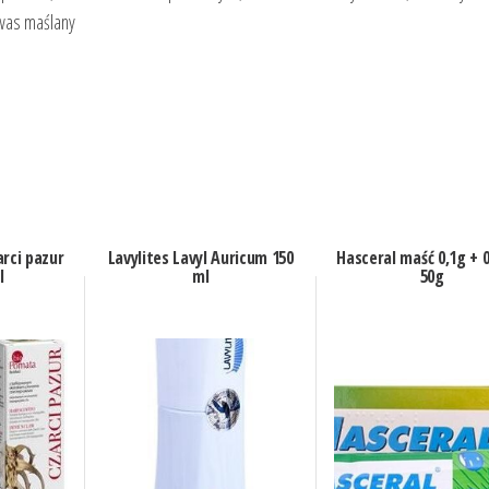
kwas maślany
arci pazur
Lavylites Lavyl Auricum 150
Hasceral maść 0,1g + 
l
ml
50g