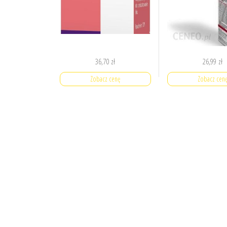
36,70
zł
26,99
zł
Zobacz cenę
Zobacz cen