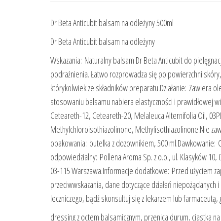
Dr Beta Anticubit balsam na odleżyny 500ml
Dr Beta Anticubit balsam na odleżyny
Wskazania: Naturalny balsam Dr Beta Anticubit do pielęgnacj
podrażnienia. Łatwo rozprowadza się po powierzchni skóry
którykolwiek ze składników preparatu.Działanie: Zawiera 
stosowaniu balsamu nabiera elastyczności i prawidłowej wilg
Ceteareth-12, Ceteareth-20, Melaleuca Alternifolia Oil, 03P
Methylchloroisothiazolinone, Methylisothiazolinone.Nie z
opakowania: butelka z dozownikiem, 500 ml.Dawkowanie: Co
odpowiedzialny: Pollena Aroma Sp. z o.o., ul. Klasyków 10,
03-115 Warszawa.Informacje dodatkowe: Przed użyciem zapo
przeciwwskazania, dane dotyczące działań niepożądanych 
leczniczego, bądź skonsultuj się z lekarzem lub farmaceutą,
dressing z octem balsamicznym, przenica durum, ciastka na