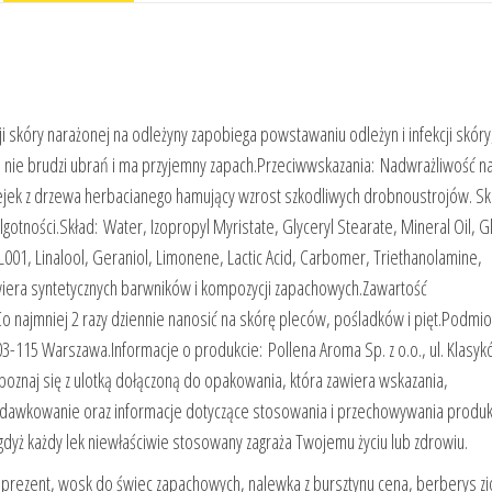
i skóry narażonej na odleżyny zapobiega powstawaniu odleżyn i infekcji skóry,
, nie brudzi ubrań i ma przyjemny zapach.Przeciwwskazania: Nadwrażliwość n
olejek z drzewa herbacianego hamujący wzrost szkodliwych drobnoustrojów. S
otności.Skład: Water, Izopropyl Myristate, Glyceryl Stearate, Mineral Oil, Gl
L001, Linalool, Geraniol, Limonene, Lactic Acid, Carbomer, Triethanolamine,
awiera syntetycznych barwników i kompozycji zapachowych.Zawartość
 najmniej 2 razy dziennie nanosić na skórę pleców, pośladków i pięt.Podmio
 03-115 Warszawa.Informacje o produkcie: Pollena Aroma Sp. z o.o., ul. Klasyk
znaj się z ulotką dołączoną do opakowania, która zawiera wskazania,
i dawkowanie oraz informacje dotyczące stosowania i przechowywania produk
 gdyż każdy lek niewłaściwie stosowany zagraża Twojemu życiu lub zdrowiu.
 prezent, wosk do świec zapachowych, nalewka z bursztynu cena, berberys zi