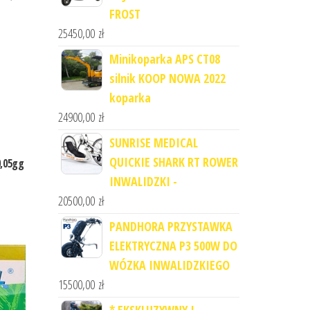
FROST
25450,00
zł
Minikoparka APS CT08
silnik KOOP NOWA 2022
koparka
24900,00
zł
SUNRISE MEDICAL
QUICKIE SHARK RT ROWER
0,05gg
INWALIDZKI -
20500,00
zł
PANDHORA PRZYSTAWKA
ELEKTRYCZNA P3 500W DO
WÓZKA INWALIDZKIEGO
15500,00
zł