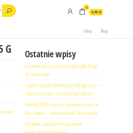
0
0,00 zł
Sklep
Blog
5 G
Ostatnie wpisy
Leczenie stresu: psychoterapia jako droga
do równowagi
Gabinet psychodynamiczny w Bydgoszczy —
skuteczna pomoc psychoterapeutyczna
Ranking 2026: recepty i zwolnienia online w
enzoesan
Warszawie — jak przedłużyć L4 bez wizyty
Sprawne zaopatrzenie placówek
medycznych i gabinetów