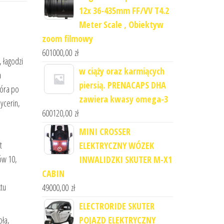
12x 36-435mm FF/VV T4.2
Meter Scale , Obiektyw
zoom filmowy
601000,00
zł
 łagodzi
w ciąży oraz karmiących
a
piersią. PRENACAPS DHA
kóra po
zawiera kwasy omega-3
ycerin,
600120,00
zł
MINI CROSSER
t
ELEKTRYCZNY WÓZEK
ów 10,
INWALIDZKI SKUTER M-X1
CABIN
tu
49000,00
zł
ELECTRORIDE SKUTER
POJAZD ELEKTRYCZNY
oła,