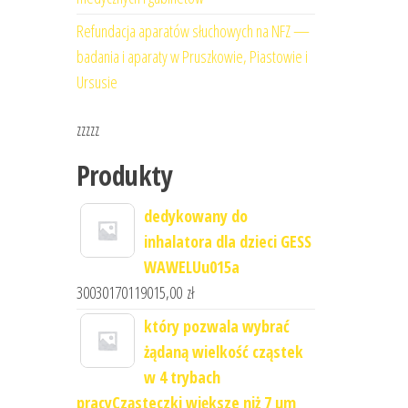
Refundacja aparatów słuchowych na NFZ —
badania i aparaty w Pruszkowie, Piastowie i
Ursusie
zzzzz
Produkty
dedykowany do
inhalatora dla dzieci GESS
WAWELUu015a
30030170119015,00
zł
który pozwala wybrać
żądaną wielkość cząstek
w 4 trybach
pracyCząsteczki większe niż 7 μm