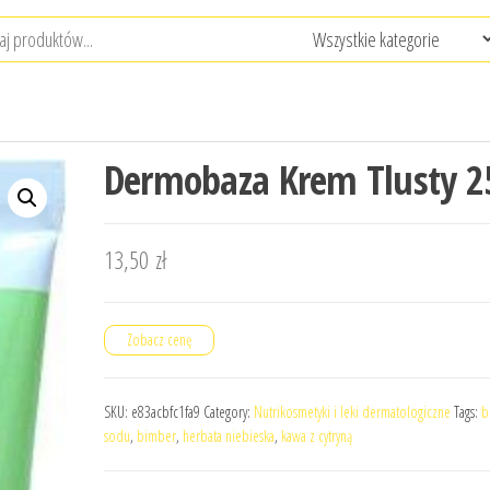
Dermobaza Krem Tlusty 2
13,50
zł
Zobacz cenę
SKU:
e83acbfc1fa9
Category:
Nutrikosmetyki i leki dermatologiczne
Tags:
b
sodu
,
bimber
,
herbata niebieska
,
kawa z cytryną