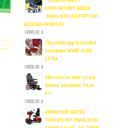
* EKSKLUZYWNY I
KOMFORTOWY WÓZEK
INWALIDZKI ELEKTRYCZNY
HOLDING HANDS A2
14999,00
zł
ThyssenKrupp Krzesełko
schodowe HOME GLIDE
EXTRA
14800,00
zł
Mini Crosser Elektryczny
Wózek Inwalidzki Titan
P11
14000,00
zł
VERMEIREN SKUTER
ELEKTRYCZNY INWALIDZKI
CARPO 2 SE XD - NA TEREN