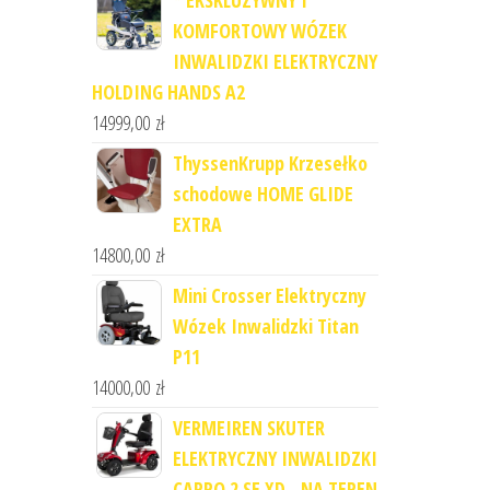
* EKSKLUZYWNY I
KOMFORTOWY WÓZEK
INWALIDZKI ELEKTRYCZNY
HOLDING HANDS A2
14999,00
zł
ThyssenKrupp Krzesełko
schodowe HOME GLIDE
EXTRA
14800,00
zł
Mini Crosser Elektryczny
Wózek Inwalidzki Titan
P11
14000,00
zł
VERMEIREN SKUTER
ELEKTRYCZNY INWALIDZKI
CARPO 2 SE XD - NA TEREN