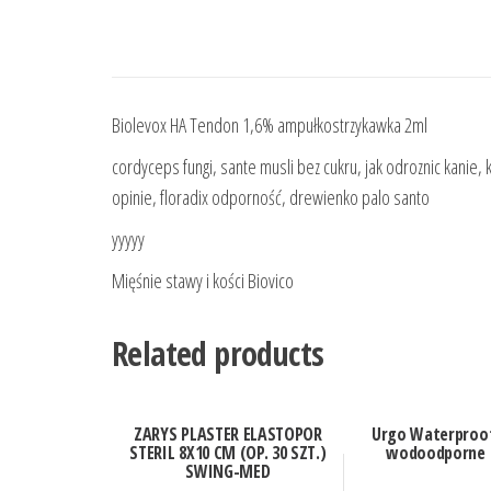
Biolevox HA Tendon 1,6% ampułkostrzykawka 2ml
cordyceps fungi, sante musli bez cukru, jak odroznic kanie, 
opinie, floradix odporność, drewienko palo santo
yyyyy
Mięśnie stawy i kości Biovico
Related products
ZARYS PLASTER ELASTOPOR
Urgo Waterproof
STERIL 8X10 CM (OP. 30 SZT.)
wodoodporne 1
SWING-MED