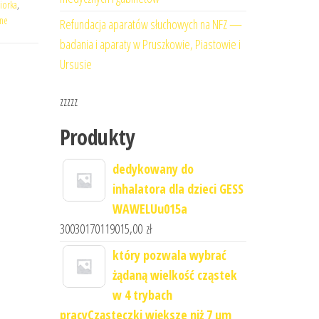
iorka
,
ne
Refundacja aparatów słuchowych na NFZ —
badania i aparaty w Pruszkowie, Piastowie i
Ursusie
zzzzz
Produkty
dedykowany do
inhalatora dla dzieci GESS
WAWELUu015a
30030170119015,00
zł
który pozwala wybrać
żądaną wielkość cząstek
w 4 trybach
pracyCząsteczki większe niż 7 μm