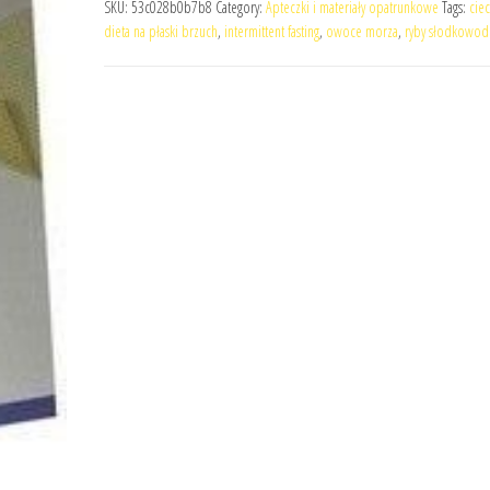
SKU:
53c028b0b7b8
Category:
Apteczki i materiały opatrunkowe
Tags:
ciec
dieta na płaski brzuch
,
intermittent fasting
,
owoce morza
,
ryby słodkowod