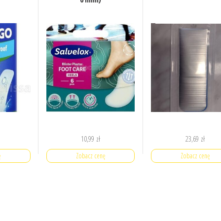
10,99
zł
23,69
zł
ę
Zobacz cenę
Zobacz cenę