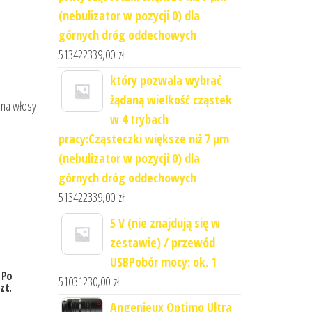
(nebulizator w pozycji 0) dla
górnych dróg oddechowych
513422339,00
zł
który pozwala wybrać
żądaną wielkość cząstek
i na włosy
w 4 trybach
pracy:Cząsteczki większe niż 7 μm
(nebulizator w pozycji 0) dla
górnych dróg oddechowych
513422339,00
zł
5 V (nie znajdują się w
zestawie) / przewód
USBPobór mocy: ok. 1
 Po
51031230,00
zł
zt.
Angenieux Optimo Ultra