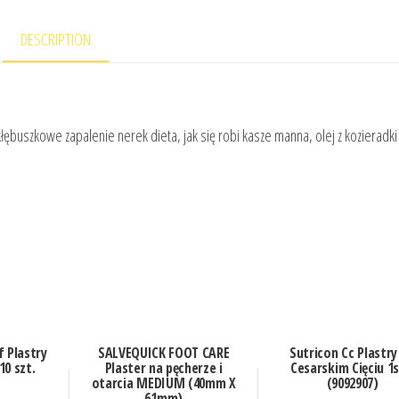
DESCRIPTION
kłębuszkowe zapalenie nerek dieta, jak się robi kasze manna, olej z kozieradk
 Plastry
SALVEQUICK FOOT CARE
Sutricon Cc Plastry
0 szt.
Plaster na pęcherze i
Cesarskim Cięciu 1s
otarcia MEDIUM (40mm X
(9092907)
61mm)