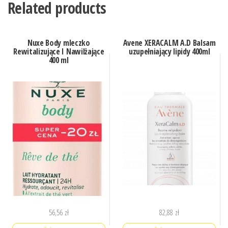
Related products
Nuxe Body mleczko
Avene XERACALM A.D Balsam
Rewitalizujące I Nawilżające
uzupełniający lipidy 400ml
400 ml
56,56
zł
82,88
zł