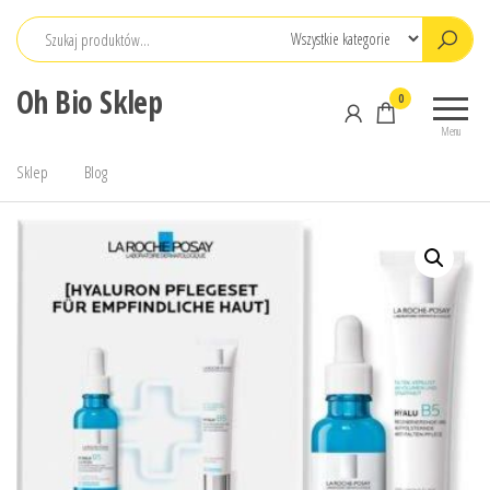
Przejdź
do
treści
Oh Bio Sklep
0
Menu
Sklep
Blog