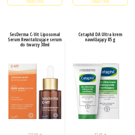
Zobacz cenę
Zobacz cenę
SesDerma C-Vit Liposomal
Cetaphil DA Ultra krem
Serum Rewitalizujące serum
nawilżający 85 g
do twarzy 30ml
123,50
zł
32,43
zł