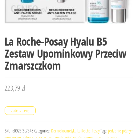
La Roche-Posay Hyalu B5
Zestaw Upominkowy Przeciw
Zmarszczkom
223,79
zł
Zobacz cenę
SKU:
e0928f3c7846
Categories:
Dermokosmetyki
,
La Roche-Posay
Tags:
jedzenie późnym
wieczorem
,
nalewka z sosny
,
rzodkiewka właściwości
,
siemie lniane do picia