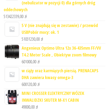
(nebulizator w pozycji 0) dla górnych dróg
oddechowych
513422339,00
zł
5 V (nie znajdują się w zestawie) / przewód
USBPobór mocy: ok. 1
51031230,00
zł
Angenieux Optimo Ultra 12x 36-435mm FF/VV
T4.2 Meter Scale , Obiektyw zoom filmowy
601000,00
zł
w ciąży oraz karmiących piersią. PRENACAPS
DHA zawiera kwasy omega-3
600120,00
zł
MINI CROSSER ELEKTRYCZNY WÓZEK
INWALIDZKI SKUTER M-X1 CABIN
49000,00
zł