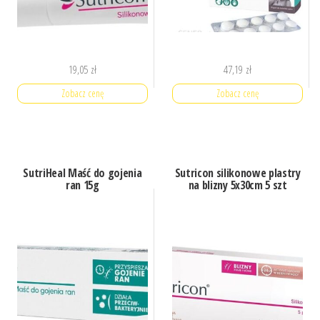
19,05
zł
47,19
zł
Zobacz cenę
Zobacz cenę
SutriHeal Maść do gojenia
Sutricon silikonowe plastry
ran 15g
na blizny 5x30cm 5 szt