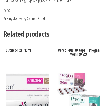
dla pszczół, ile gotuja sie jajka, krem z filtrem ziaja
yyyyy
Kremy do twarzy CannabiGold
Related products
Sutricon żel 15ml
Verco Plus 30 Kaps + Pregna
Vomi 20 Szt