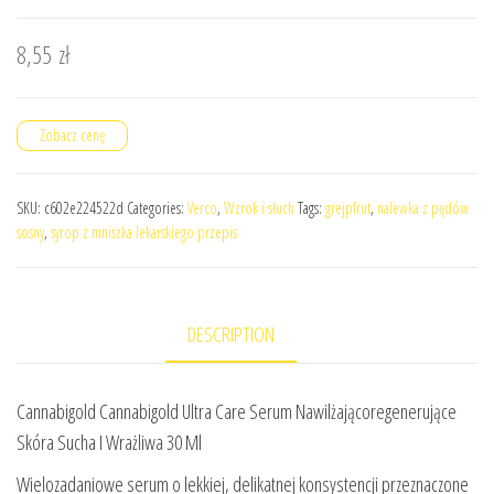
8,55
zł
Zobacz cenę
SKU:
c602e224522d
Categories:
Verco
,
Wzrok i słuch
Tags:
grejpfrut
,
nalewka z pędów
sosny
,
syrop z mniszka lekarskiego przepis
DESCRIPTION
Cannabigold Cannabigold Ultra Care Serum Nawilżającoregenerujące
Skóra Sucha I Wrażliwa 30 Ml
Wielozadaniowe serum o lekkiej, delikatnej konsystencji przeznaczone