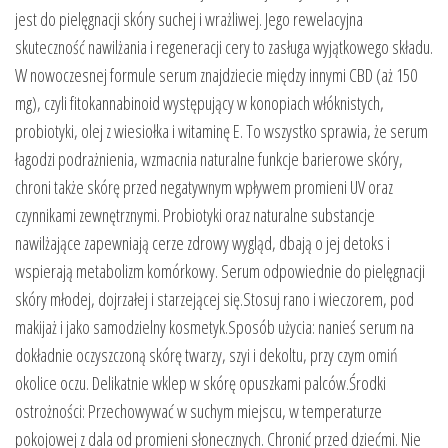
jest do pielęgnacji skóry suchej i wrażliwej. Jego rewelacyjna
skuteczność nawilżania i regeneracji cery to zasługa wyjątkowego składu.
W nowoczesnej formule serum znajdziecie między innymi CBD (aż 150
mg), czyli fitokannabinoid występujący w konopiach włóknistych,
probiotyki, olej z wiesiołka i witaminę E. To wszystko sprawia, że serum
łagodzi podrażnienia, wzmacnia naturalne funkcje barierowe skóry,
chroni także skórę przed negatywnym wpływem promieni UV oraz
czynnikami zewnętrznymi. Probiotyki oraz naturalne substancje
nawilżające zapewniają cerze zdrowy wygląd, dbają o jej detoks i
wspierają metabolizm komórkowy. Serum odpowiednie do pielęgnacji
skóry młodej, dojrzałej i starzejącej się.Stosuj rano i wieczorem, pod
makijaż i jako samodzielny kosmetyk.Sposób użycia: nanieś serum na
dokładnie oczyszczoną skórę twarzy, szyi i dekoltu, przy czym omiń
okolice oczu. Delikatnie wklep w skórę opuszkami palców.Środki
ostrożności: Przechowywać w suchym miejscu, w temperaturze
pokojowej z dala od promieni słonecznych. Chronić przed dziećmi. Nie