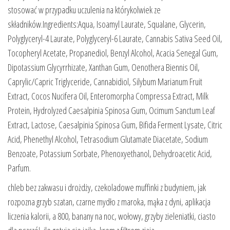
stosować w przypadku uczulenia na którykolwiek ze
składników.Ingredients:Aqua, Isoamyl Laurate, Squalane, Glycerin,
Polyglyceryl-4 Laurate, Polyglyceryl-6 Laurate, Cannabis Sativa Seed Oil,
Tocopheryl Acetate, Propanediol, Benzyl Alcohol, Acacia Senegal Gum,
Dipotassium Glycyrrhizate, Xanthan Gum, Oenothera Biennis Oil,
Caprylic/Capric Triglyceride, Cannabidiol, Silybum Marianum Fruit
Extract, Cocos Nucifera Oil, Enteromorpha Compressa Extract, Milk
Protein, Hydrolyzed Caesalpinia Spinosa Gum, Ocimum Sanctum Leaf
Extract, Lactose, Caesalpinia Spinosa Gum, Bifida Ferment Lysate, Citric
Acid, Phenethyl Alcohol, Tetrasodium Glutamate Diacetate, Sodium
Benzoate, Potassium Sorbate, Phenoxyethanol, Dehydroacetic Acid,
Parfum.
chleb bez zakwasu i drożdży, czekoladowe muffinki z budyniem, jak
rozpozna grzyb szatan, czarne mydło z maroka, mąka z dyni, aplikacja
liczenia kalorii, a 800, banany na noc, wołowy, grzyby zieleniatki, ciasto