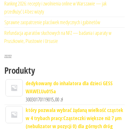
Ranking 2026: recepty i zwolnienia online w Warszawie — jak
przedłużyć L4 bez wizyty
Sprawne zaopatrzenie placówek medycznych i gabinetów
Refundacja aparatów słuchowych na NFZ — badania i aparaty w
Pruszkowie, Piastowie i Ursusie
zzzzz
Produkty
dedykowany do inhalatora dla dzieci GESS
WAWELUu015a
30030170119015,00
zł
który pozwala wybrać żądaną wielkość cząstek
w 4 trybach pracy:Cząsteczki większe niż 7 μm
(nebulizator w pozycji 0) dla górnych dróg