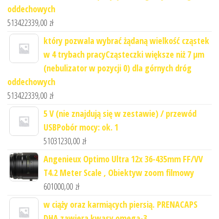
oddechowych
513422339,00
zł
który pozwala wybrać żądaną wielkość cząstek
w 4 trybach pracyCząsteczki większe niż 7 μm
(nebulizator w pozycji 0) dla górnych dróg
oddechowych
513422339,00
zł
5 V (nie znajdują się w zestawie) / przewód
USBPobór mocy: ok. 1
51031230,00
zł
Angenieux Optimo Ultra 12x 36-435mm FF/VV
T4.2 Meter Scale , Obiektyw zoom filmowy
601000,00
zł
w ciąży oraz karmiących piersią. PRENACAPS
DHA zawiera kwasy omega-3