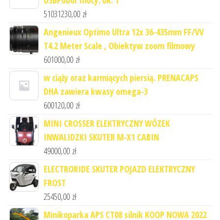
51031230,00
zł
Angenieux Optimo Ultra 12x 36-435mm FF/VV
T4.2 Meter Scale , Obiektyw zoom filmowy
601000,00
zł
w ciąży oraz karmiących piersią. PRENACAPS
DHA zawiera kwasy omega-3
600120,00
zł
MINI CROSSER ELEKTRYCZNY WÓZEK
INWALIDZKI SKUTER M-X1 CABIN
49000,00
zł
ELECTRORIDE SKUTER POJAZD ELEKTRYCZNY
FROST
25450,00
zł
Minikoparka APS CT08 silnik KOOP NOWA 2022