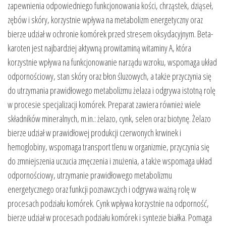
zapewnienia odpowiedniego funkcjonowania kości, chrząstek, dziąseł,
zębów i skóry, korzystnie wpływa na metabolizm energetyczny oraz
bierze udział w ochronie komórek przed stresem oksydacyjnym. Beta-
karoten jest najbardziej aktywną prowitaminą witaminy A, która
korzystnie wpływa na funkcjonowanie narządu wzroku, wspomaga układ
odpornościowy, stan skóry oraz błon śluzowych, a także przyczynia się
do utrzymania prawidłowego metabolizmu żelaza i odgrywa istotną rolę
w procesie specjalizacji komórek. Preparat zawiera również wiele
składników mineralnych, m.in.: żelazo, cynk, selen oraz biotynę. Żelazo
bierze udział w prawidłowej produkcji czerwonych krwinek i
hemoglobiny, wspomaga transport tlenu w organizmie, przyczynia się
do zmniejszenia uczucia zmęczenia i znużenia, a także wspomaga układ
odpornościowy, utrzymanie prawidłowego metabolizmu
energetycznego oraz funkcji poznawczych i odgrywa ważną rolę w
procesach podziału komórek. Cynk wpływa korzystnie na odporność,
bierze udział w procesach podziału komórek i syntezie białka. Pomaga