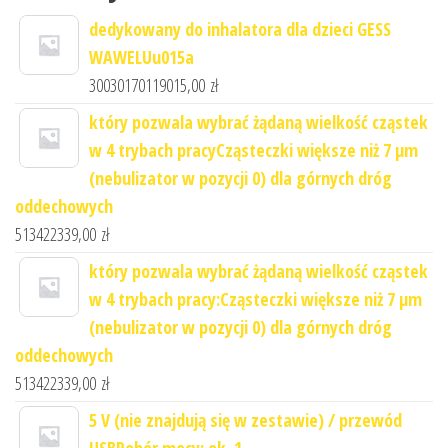
dedykowany do inhalatora dla dzieci GESS
WAWELUu015a
30030170119015,00
zł
który pozwala wybrać żądaną wielkość cząstek
w 4 trybach pracyCząsteczki większe niż 7 μm
(nebulizator w pozycji 0) dla górnych dróg
oddechowych
513422339,00
zł
który pozwala wybrać żądaną wielkość cząstek
w 4 trybach pracy:Cząsteczki większe niż 7 μm
(nebulizator w pozycji 0) dla górnych dróg
oddechowych
513422339,00
zł
5 V (nie znajdują się w zestawie) / przewód
USBPobór mocy: ok. 1