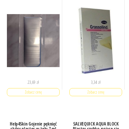
23,69
zł
3,34
zł
Zobacz cenę
Zobacz cenę
Help4Skin Gojenie pęknięć
SALVEQUICK AQUA BLOCK
skóry plaster w żelu 7 ml
Plastry szybko gojące się