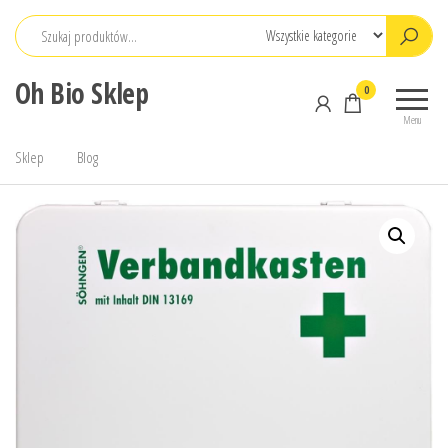
Przejdź
do
treści
Oh Bio Sklep
0
Menu
Sklep
Blog