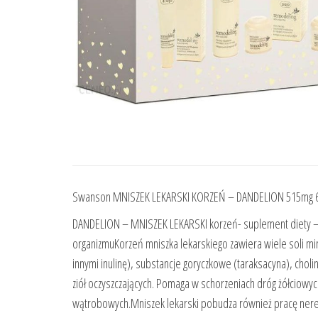
Swanson MNISZEK LEKARSKI KORZEŃ – DANDELION 515mg 
DANDELION – MNISZEK LEKARSKI korzeń- suplement diety – 
organizmuKorzeń mniszka lekarskiego zawiera wiele soli min
innymi inulinę), substancje goryczkowe (taraksacyna), choli
ziół oczyszczających. Pomaga w schorzeniach dróg żółciowy
wątrobowych.Mniszek lekarski pobudza również pracę nere