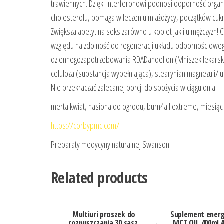
trawiennych. Dzięki interferonowi podnosi odporność organ
cholesterolu, pomaga w leczeniu miażdżycy, początków cukrz
Zwiększa apetyt na seks zarówno u kobiet jak i u mężczyzn!
względu na zdolność do regeneracji układu odpornościowe
dziennegozapotrzebowania RDADandelion (Mniszek lekarski) (
celuloza (substancja wypełniająca), stearynian magnezu i/
Nie przekraczać zalecanej porcji do spożycia w ciągu dnia.
merta kwiat, nasiona do ogrodu, burn4all extreme, miesiąc
https://corbypmc.com/
Preparaty medycyny naturalnej Swanson
Related products
Multiuri proszek do
Suplement ener
rozpuszczania 30 sasz.
MCT OIL 400ml A