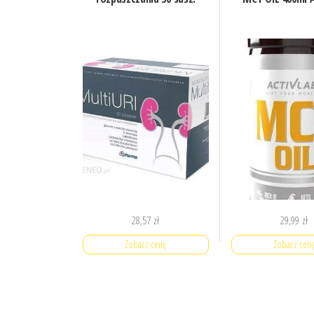
28,57
zł
29,99
zł
Zobacz cenę
Zobacz cen