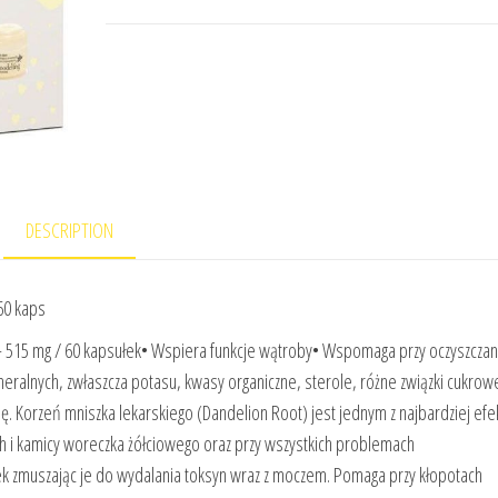
DESCRIPTION
60 kaps
515 mg / 60 kapsułek• Wspiera funkcje wątroby• Wspomaga przy oczyszczan
eralnych, zwłaszcza potasu, kwasy organiczne, sterole, różne związki cukrow
nę. Korzeń mniszka lekarskiego (Dandelion Root) jest jednym z najbardziej ef
ch i kamicy woreczka żółciowego oraz przy wszystkich problemach
k zmuszając je do wydalania toksyn wraz z moczem. Pomaga przy kłopotach