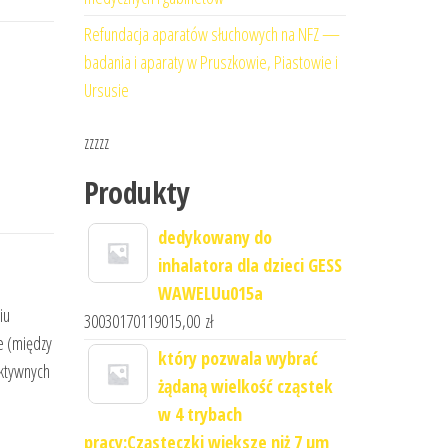
Refundacja aparatów słuchowych na NFZ —
badania i aparaty w Pruszkowie, Piastowie i
Ursusie
zzzzz
Produkty
dedykowany do
inhalatora dla dzieci GESS
WAWELUu015a
iu
30030170119015,00
zł
e (między
który pozwala wybrać
ektywnych
żądaną wielkość cząstek
w 4 trybach
pracy:Cząsteczki większe niż 7 μm