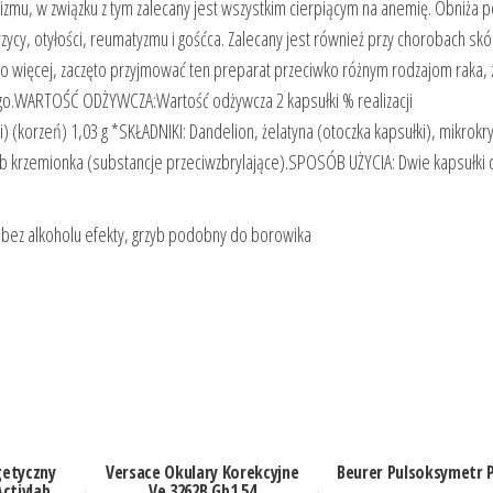
izmu, w związku z tym zalecany jest wszystkim cierpiącym na anemię. Obniża 
ycy, otyłości, reumatyzmu i gośćca. Zalecany jest również przy chorobach skó
 Co więcej, zaczęto przyjmować ten preparat przeciwko różnym rodzajom raka, 
go.WARTOŚĆ ODŻYWCZA:Wartość odżywcza 2 kapsułki % realizacji
korzeń) 1,03 g *SKŁADNIKI: Dandelion, żelatyna (otoczka kapsułki), mikrokry
lub krzemionka (substancje przeciwzbrylające).SPOSÓB UŻYCIA: Dwie kapsułki 
 bez alkoholu efekty, grzyb podobny do borowika
getyczny
Versace Okulary Korekcyjne
Beurer Pulsoksymetr 
ctivlab
Ve 3262B Gb1 54