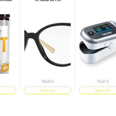
554,00
zł
153,47
zł
ę
Zobacz cenę
Zobacz cenę