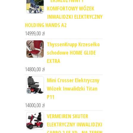
* EKSKLUZYWNY I
KOMFORTOWY WÓZEK
INWALIDZKI ELEKTRYCZNY
HOLDING HANDS A2
14999,00
zł
ThyssenKrupp Krzesełko
schodowe HOME GLIDE
EXTRA
14800,00
zł
Mini Crosser Elektryczny
Wózek Inwalidzki Titan
P11
14000,00
zł
VERMEIREN SKUTER
ELEKTRYCZNY INWALIDZKI
CARPO 2 SE XD - NA TEREN