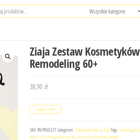
Ziaja Zestaw Kosmetyków
Remodeling 60+
38,90
zł
Zobacz cenę
SKU:
ff61ff565221
Categories:
Zestawy dla kobiet
,
Ziaja
Tags:
cielęcina
,
jak s
tłuszcz z brzucha
,
kasza pęczak
,
soczewica czerwona
,
wisnie