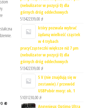
poziom
(nebulizator w pozycji 0) dla
ry.
górnych dróg oddechowych
ze
513422339,00
zł
który pozwala wybrać
staliczna
żądaną wielkość cząstek
dziennie.
w 4 trybach
pracyCząsteczki większe niż 7 μm
(nebulizator w pozycji 0) dla
górnych dróg oddechowych
513422339,00
zł
5 V (nie znajdują się w
zestawie) / przewód
USBPobór mocy: ok. 1
51031230,00
zł
PO 40
Angenieux Optimo Ultra