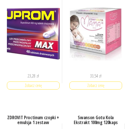
23,28
zł
33,54
zł
Zobacz cenę
Zobacz cenę
ZDROVIT Proctinum czopki +
Swanson Gotu Kola
emulsja 1 zestaw
Ekstrakt 100mg 120kaps