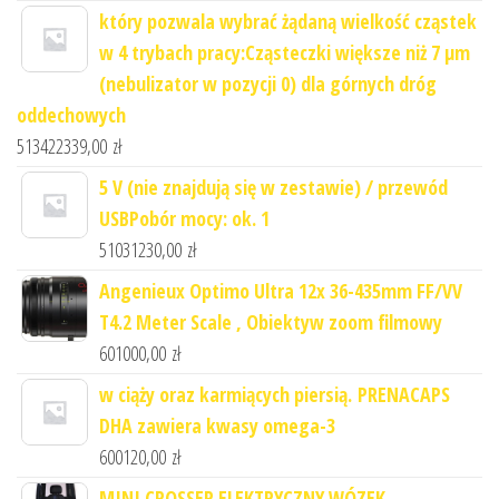
który pozwala wybrać żądaną wielkość cząstek
w 4 trybach pracy:Cząsteczki większe niż 7 μm
(nebulizator w pozycji 0) dla górnych dróg
oddechowych
513422339,00
zł
5 V (nie znajdują się w zestawie) / przewód
USBPobór mocy: ok. 1
51031230,00
zł
Angenieux Optimo Ultra 12x 36-435mm FF/VV
T4.2 Meter Scale , Obiektyw zoom filmowy
601000,00
zł
w ciąży oraz karmiących piersią. PRENACAPS
DHA zawiera kwasy omega-3
600120,00
zł
MINI CROSSER ELEKTRYCZNY WÓZEK