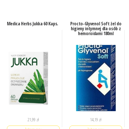
Medica Herbs Jukka 60 Kaps.
Procto-Glyvenol Soft żel do
higieny intymnej dla osób z
hemoroidami 180ml
21,99
zł
14,19
zł