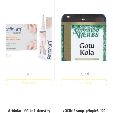
8,83
zł
32,87
zł
Zobacz cenę
Zobacz cenę
Acidolac LGG liof. doustny
zOXIN Szamp. p/łupież. 100