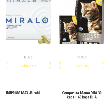
14,32
zł
194,99
zł
Zobacz cenę
Zobacz cenę
IBUPROM MAX 48 tabl.
Composita Mama DHA 30
kaps + 60 kaps DHA