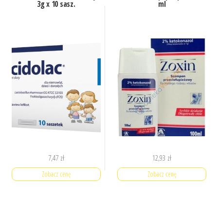
3g x 10 sasz.
ml
7,47
zł
12,93
zł
Zobacz cenę
Zobacz cenę