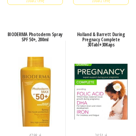
Zobacz cenę
Zobacz cenę
BIODERMA Photoderm Spray
Holland & Barrett During
SPF 50+, 200ml
Pregnacy Complete
30Tabl+30Kaps
47,98
zł
24,51
zł