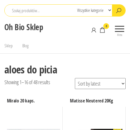
Przejdź
do
treści
Oh Bio Sklep
0
Menu
Sklep
Blog
aloes do picia
Showing 1–16 of 48 results
Miralo 20 kaps.
Matisse Neutered 20Kg