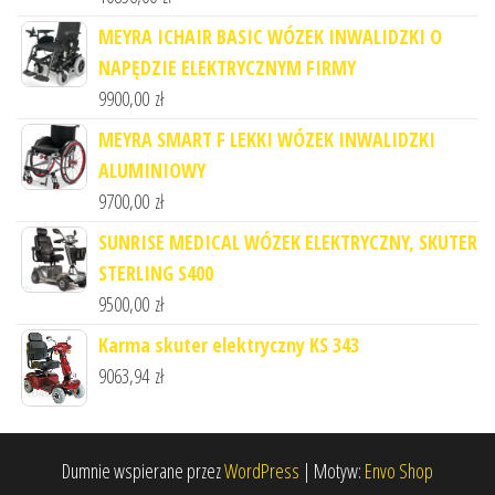
MEYRA ICHAIR BASIC WÓZEK INWALIDZKI O
NAPĘDZIE ELEKTRYCZNYM FIRMY
9900,00
zł
MEYRA SMART F LEKKI WÓZEK INWALIDZKI
ALUMINIOWY
9700,00
zł
SUNRISE MEDICAL WÓZEK ELEKTRYCZNY, SKUTER
STERLING S400
9500,00
zł
Karma skuter elektryczny KS 343
9063,94
zł
Dumnie wspierane przez
WordPress
|
Motyw:
Envo Shop