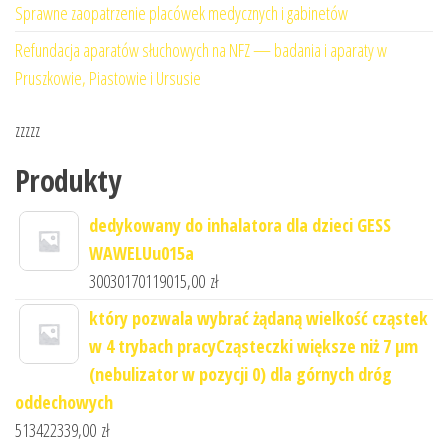
Sprawne zaopatrzenie placówek medycznych i gabinetów
Refundacja aparatów słuchowych na NFZ — badania i aparaty w
Pruszkowie, Piastowie i Ursusie
zzzzz
Produkty
dedykowany do inhalatora dla dzieci GESS
WAWELUu015a
30030170119015,00
zł
który pozwala wybrać żądaną wielkość cząstek
w 4 trybach pracyCząsteczki większe niż 7 μm
(nebulizator w pozycji 0) dla górnych dróg
oddechowych
513422339,00
zł