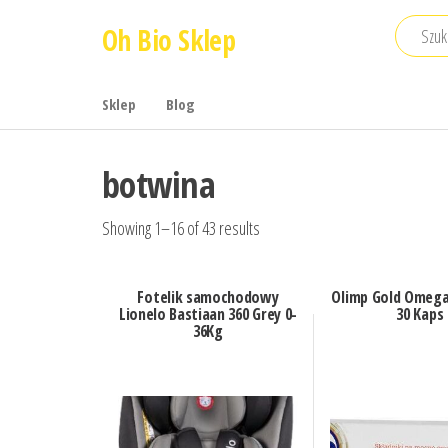
Przejdź
Oh Bio Sklep
do
treści
Sklep
Blog
botwina
Showing 1–16 of 43 results
Fotelik samochodowy
Olimp Gold Omega 
Lionelo Bastiaan 360 Grey 0-
30 Kaps
36Kg