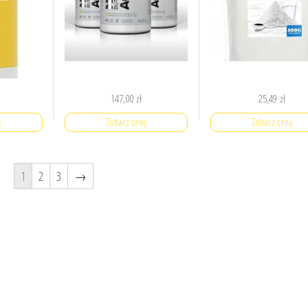
147,00
zł
25,49
zł
ę
Zobacz cenę
Zobacz cenę
1
2
3
→