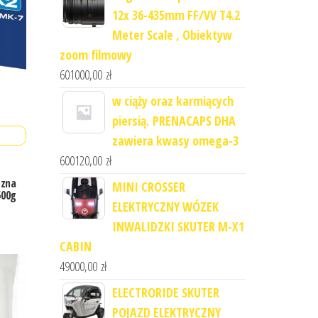
12x 36-435mm FF/VV T4.2
Meter Scale , Obiektyw
zoom filmowy
601000,00
zł
w ciąży oraz karmiących
piersią. PRENACAPS DHA
zawiera kwasy omega-3
600120,00
zł
czna
MINI CROSSER
500g
ELEKTRYCZNY WÓZEK
INWALIDZKI SKUTER M-X1
CABIN
49000,00
zł
ELECTRORIDE SKUTER
POJAZD ELEKTRYCZNY