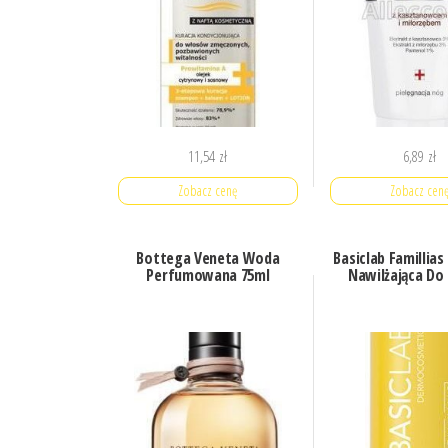
11,54
zł
6,89
zł
Zobacz cenę
Zobacz cen
Bottega Veneta Woda
Basiclab Famillia
Perfumowana 75ml
Nawilżająca Do 