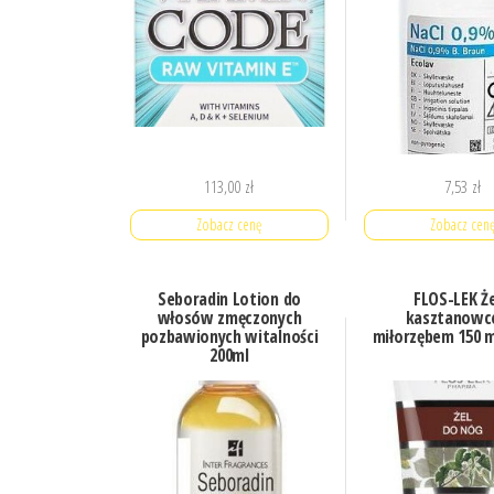
113,00
zł
7,53
zł
Zobacz cenę
Zobacz cen
Seboradin Lotion do
FLOS-LEK Że
włosów zmęczonych
kasztanowc
pozbawionych witalności
miłorzębem 150 m
200ml