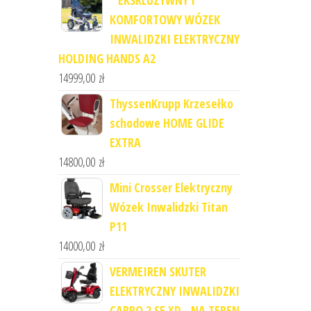
* EKSKLUZYWNY I
KOMFORTOWY WÓZEK
INWALIDZKI ELEKTRYCZNY
HOLDING HANDS A2
14999,00
zł
ThyssenKrupp Krzesełko
schodowe HOME GLIDE
EXTRA
14800,00
zł
Mini Crosser Elektryczny
Wózek Inwalidzki Titan
P11
14000,00
zł
VERMEIREN SKUTER
ELEKTRYCZNY INWALIDZKI
CARPO 2 SE XD - NA TEREN