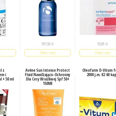
597,00
zł
55,89
zł
ę
Zobacz cenę
Zobacz cenę
l z
Avène Sun Intense Protect
Oleofarm D-Vitum f
em i
Fluid Nawilżająco-Ochronny
2000 j.m. K2 60 ka
l + 50 ml
Dla Cery Wrażliwej Spf 50+
150Ml