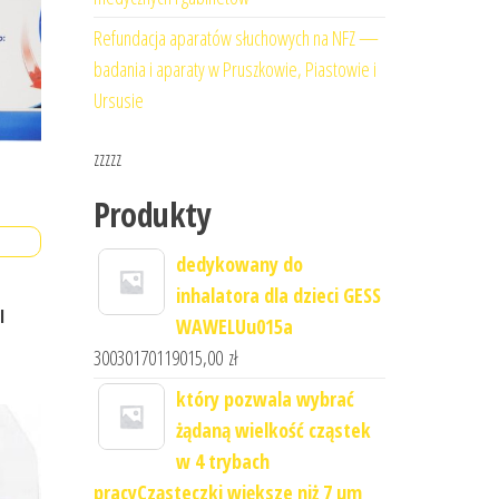
Refundacja aparatów słuchowych na NFZ —
badania i aparaty w Pruszkowie, Piastowie i
Ursusie
zzzzz
Produkty
dedykowany do
inhalatora dla dzieci GESS
l
WAWELUu015a
30030170119015,00
zł
który pozwala wybrać
żądaną wielkość cząstek
w 4 trybach
pracyCząsteczki większe niż 7 μm