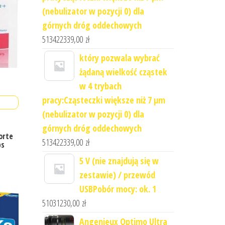
(nebulizator w pozycji 0) dla
górnych dróg oddechowych
513422339,00
zł
który pozwala wybrać
żądaną wielkość cząstek
w 4 trybach
pracy:Cząsteczki większe niż 7 μm
(nebulizator w pozycji 0) dla
górnych dróg oddechowych
orte
513422339,00
zł
ps
5 V (nie znajdują się w
zestawie) / przewód
USBPobór mocy: ok. 1
51031230,00
zł
Angenieux Optimo Ultra