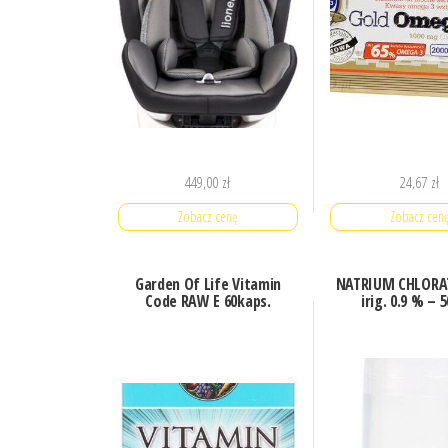
449,00
zł
24,67
zł
Zobacz cenę
Zobacz cen
Garden Of Life Vitamin
NATRIUM CHLORA
Code RAW E 60kaps.
irig. 0.9 % – 