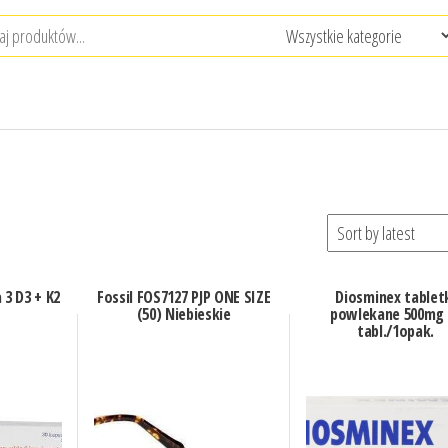
3 D3 + K2
Fossil FOS7127 PJP ONE SIZE
Diosminex tablet
(50) Niebieskie
powlekane 500mg 
tabl./1opak.