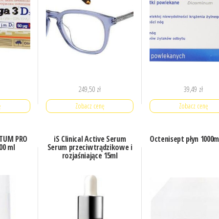
249,50
zł
39,49
zł
ę
Zobacz cenę
Zobacz cenę
TUM PRO
iS Clinical Active Serum
Octenisept płyn 1000m
500 ml
Serum przeciwtrądzikowe i
rozjaśniające 15ml