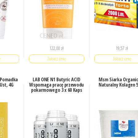
122,00
zł
19,57
zł
ę
Zobacz cenę
Zobacz cenę
s Pomadka
LAB ONE N1 Butyric ACID
Msm Siarka Organi
Ust, 4G
Wspomaga pracę przewodu
Naturalny Kolagen 
pokarmowego 3 x 60 Kaps