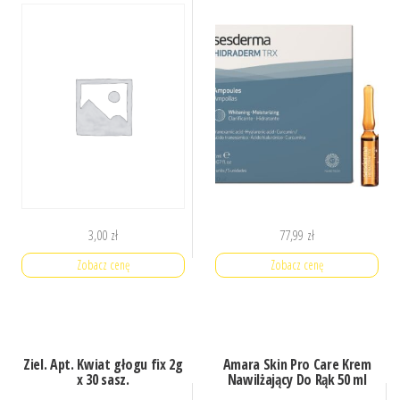
3,00
zł
77,99
zł
Zobacz cenę
Zobacz cenę
Ziel. Apt. Kwiat głogu fix 2g
Amara Skin Pro Care Krem
x 30 sasz.
Nawilżający Do Rąk 50 ml