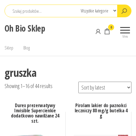
Przejdź
do
treści
Oh Bio Sklep
0
Menu
Sklep
Blog
gruszka
Showing 1–16 of 44 results
Durex prezerwatywy
Pirolam lakier do paznokci
Invisible Supercienkie
leczniczy 80 mg/g butelka 4
dodatkowo nawilżane 24
g
szt.