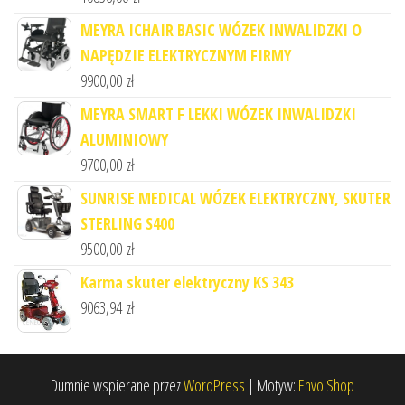
MEYRA ICHAIR BASIC WÓZEK INWALIDZKI O
NAPĘDZIE ELEKTRYCZNYM FIRMY
9900,00
zł
MEYRA SMART F LEKKI WÓZEK INWALIDZKI
ALUMINIOWY
9700,00
zł
SUNRISE MEDICAL WÓZEK ELEKTRYCZNY, SKUTER
STERLING S400
9500,00
zł
Karma skuter elektryczny KS 343
9063,94
zł
Dumnie wspierane przez
WordPress
|
Motyw:
Envo Shop