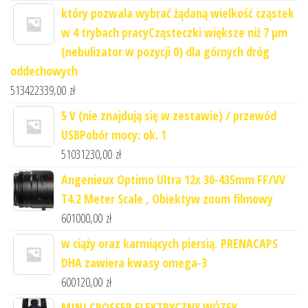
który pozwala wybrać żądaną wielkość cząstek
w 4 trybach pracyCząsteczki większe niż 7 μm
(nebulizator w pozycji 0) dla górnych dróg
oddechowych
513422339,00
zł
5 V (nie znajdują się w zestawie) / przewód
USBPobór mocy: ok. 1
51031230,00
zł
Angenieux Optimo Ultra 12x 36-435mm FF/VV
T4.2 Meter Scale , Obiektyw zoom filmowy
601000,00
zł
w ciąży oraz karmiących piersią. PRENACAPS
DHA zawiera kwasy omega-3
600120,00
zł
MINI CROSSER ELEKTRYCZNY WÓZEK