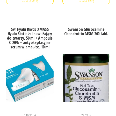
Zobacz cenę
Zobacz cenę
Svr Hyalu Biotic XMASS
Swanson Glucosamine
Hyalu Biotic żel nawilżający
Chondroitin MSM 360 tabl.
do twarzy, 50 ml + Ampoule
C 20% – antyoksydacyjne
serum w ampułce, 10 ml
119,81
zł
75,18
zł