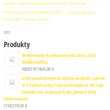
Sprawne zaopatrzenie placówek medycznych i gabinetów
Refundacja aparatów słuchowych na NFZ — badania i aparaty w
Pruszkowie, Piastowie i Ursusie
zzzzz
Produkty
dedykowany do inhalatora dla dzieci GESS
WAWELUu015a
30030170119015,00
zł
który pozwala wybrać żądaną wielkość cząstek
w 4 trybach pracy:Cząsteczki większe niż 7 μm
(nebulizator w pozycji 0) dla górnych dróg
oddechowych
513422339,00
zł