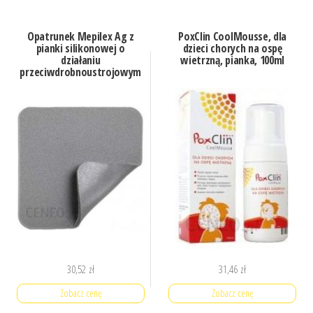
Opatrunek Mepilex Ag z
PoxClin CoolMousse, dla
pianki silikonowej o
dzieci chorych na ospę
działaniu
wietrzną, pianka, 100ml
przeciwdrobnoustrojowym
30,52
zł
31,46
zł
Zobacz cenę
Zobacz cenę