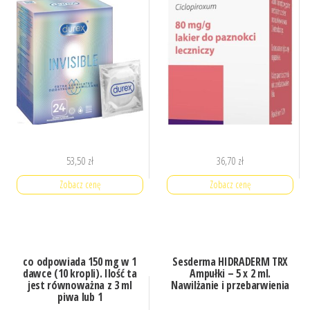
53,50
zł
36,70
zł
Zobacz cenę
Zobacz cenę
co odpowiada 150 mg w 1
Sesderma HIDRADERM TRX
dawce (10 kropli). Ilość ta
Ampułki – 5 x 2 ml.
jest równoważna z 3 ml
Nawilżanie i przebarwienia
piwa lub 1