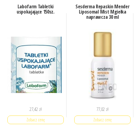
Labofarm Tabletki
Sesderma Repaskin Mender
uspokajające 150sz.
Liposomal Mist Mgiełka
naprawcza 30 ml
27,42
zł
77,02
zł
Zobacz cenę
Zobacz cenę