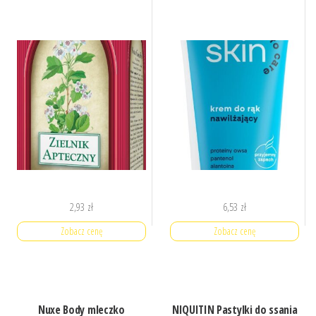
2,93
zł
6,53
zł
Zobacz cenę
Zobacz cenę
Nuxe Body mleczko
NIQUITIN Pastylki do ssania