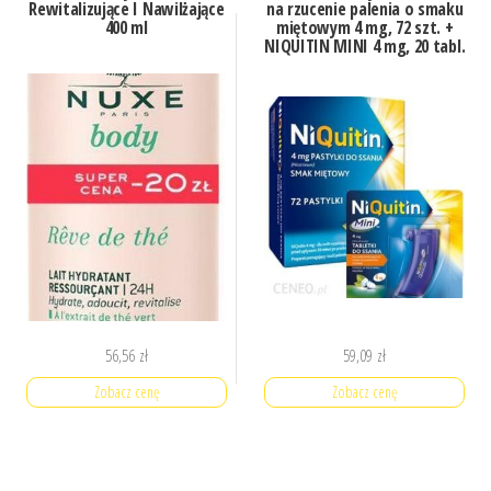
Rewitalizujące I Nawilżające
na rzucenie palenia o smaku
400 ml
miętowym 4 mg, 72 szt. +
NIQUITIN MINI 4 mg, 20 tabl.
56,56
zł
59,09
zł
Zobacz cenę
Zobacz cenę