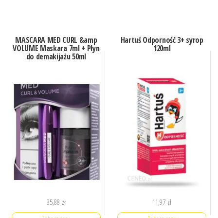
MASCARA MED CURL &amp
Hartuś Odporność 3+ syrop
VOLUME Maskara 7ml + Płyn
120ml
do demakijażu 50ml
35,88
zł
11,97
zł