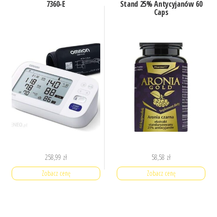
7360-E
Stand 25% Antycyjanów 60
Caps
258,99
zł
58,58
zł
Zobacz cenę
Zobacz cenę