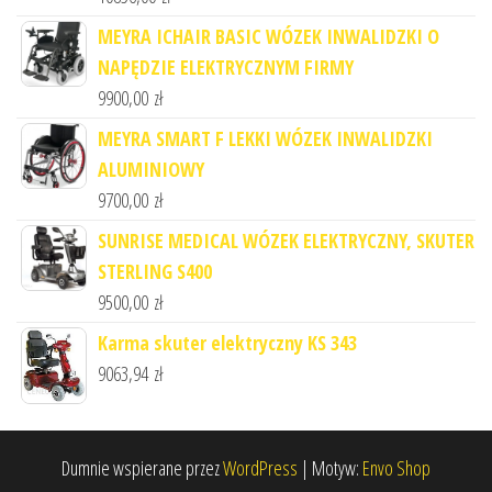
MEYRA ICHAIR BASIC WÓZEK INWALIDZKI O
NAPĘDZIE ELEKTRYCZNYM FIRMY
9900,00
zł
MEYRA SMART F LEKKI WÓZEK INWALIDZKI
ALUMINIOWY
9700,00
zł
SUNRISE MEDICAL WÓZEK ELEKTRYCZNY, SKUTER
STERLING S400
9500,00
zł
Karma skuter elektryczny KS 343
9063,94
zł
Dumnie wspierane przez
WordPress
|
Motyw:
Envo Shop