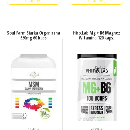
Zobacz cenę
Zobacz cenę
Soul Farm Siarka Organiczna
Hiro.Lab Mg + B6 Magnez
650mg 60 kaps
Witamina 120 kaps.
16,49
zł
39,00
zł