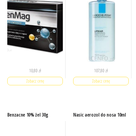
10,80
zł
107,80
zł
Zobacz cenę
Zobacz cenę
Benzacne 10% żel 30g
Nasic aerozol do nosa 10ml