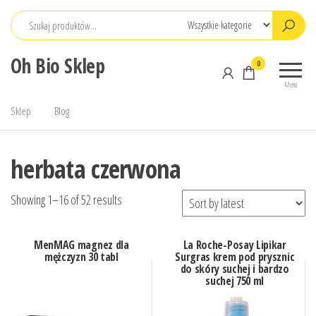
Przejdź
do
treści
Oh Bio Sklep
0
Menu
Sklep
Blog
herbata czerwona
Showing 1–16 of 52 results
MenMAG magnez dla
La Roche-Posay Lipikar
mężczyzn 30 tabl
Surgras krem pod prysznic
do skóry suchej i bardzo
suchej 750 ml