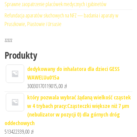
Sprawne zaopatrzenie placówek medycznych i gabinetów
Refundacja aparatów słuchowych na NFZ — badania i aparaty w
Pruszkowie, Piastowie i Ursusie
zzzzz
Produkty
dedykowany do inhalatora dla dzieci GESS
WAWELUu015a
30030170119015,00
zł
który pozwala wybrać żądaną wielkość cząstek
w 4 trybach pracy:Cząsteczki większe niż 7 μm
(nebulizator w pozycji 0) dla górnych dróg
oddechowych
513422339,00
zł