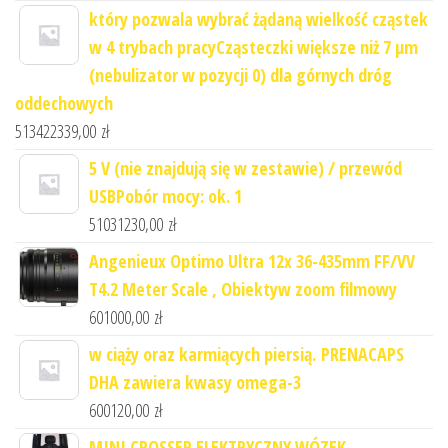
który pozwala wybrać żądaną wielkość cząstek
w 4 trybach pracyCząsteczki większe niż 7 μm
(nebulizator w pozycji 0) dla górnych dróg
oddechowych
513422339,00
zł
5 V (nie znajdują się w zestawie) / przewód
USBPobór mocy: ok. 1
51031230,00
zł
Angenieux Optimo Ultra 12x 36-435mm FF/VV
T4.2 Meter Scale , Obiektyw zoom filmowy
601000,00
zł
w ciąży oraz karmiących piersią. PRENACAPS
DHA zawiera kwasy omega-3
600120,00
zł
MINI CROSSER ELEKTRYCZNY WÓZEK