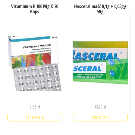
Vitaminum E 100 Mg X 30
Hasceral maść 0,1g + 0,05gg
Kaps
50g
2,36
zł
13,29
zł
Zobacz cenę
Zobacz cenę