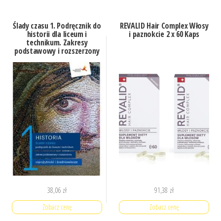
Ślady czasu 1. Podręcznik do
REVALID Hair Complex Włosy
historii dla liceum i
i paznokcie 2 x 60 Kaps
technikum. Zakresy
podstawowy i rozszerzony
38,06
zł
91,38
zł
Zobacz cenę
Zobacz cenę