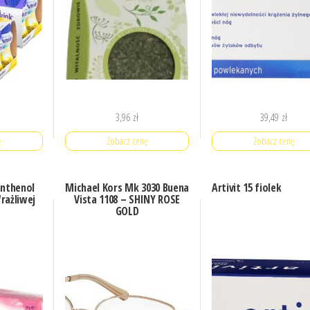
3,96
zł
39,49
zł
ę
Zobacz cenę
Zobacz cenę
nthenol
Michael Kors Mk 3030 Buena
Artivit 15 fiolek
rażliwej
Vista 1108 – SHINY ROSE
GOLD