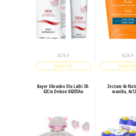
24,74
zł
56,24
zł
Zobacz cenę
Zobacz cen
Bayer Ubranko Dla Lalki 38-
Zestaw 4x Nutr
42Cm Deluxe 84205Aa
wanilia, 4x1