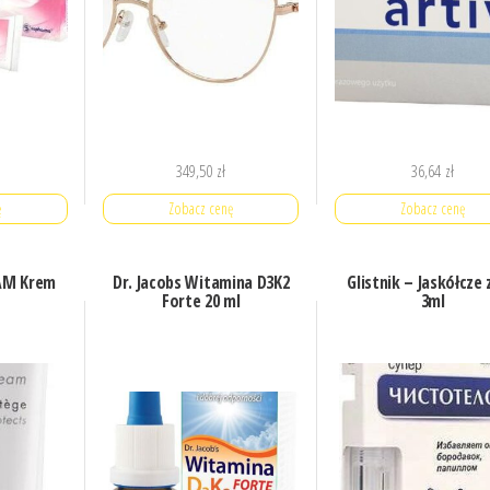
349,50
zł
36,64
zł
ę
Zobacz cenę
Zobacz cenę
AM Krem
Dr. Jacobs Witamina D3K2
Glistnik – Jaskółcze 
Forte 20 ml
3ml