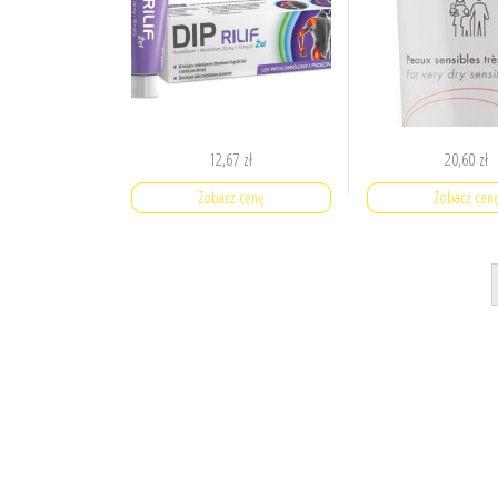
12,67
zł
20,60
zł
Zobacz cenę
Zobacz cen