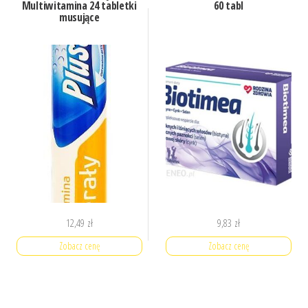
Multiwitamina 24 tabletki
60 tabl
musujące
12,49
zł
9,83
zł
Zobacz cenę
Zobacz cenę