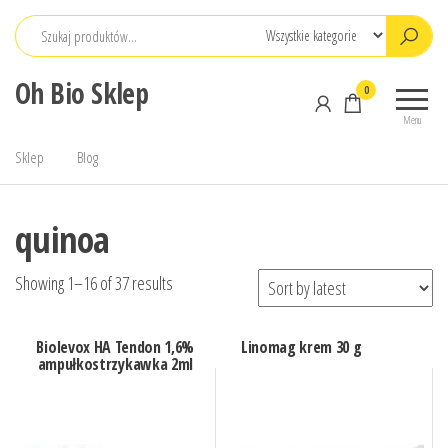
Przejdź
do
treści
Oh Bio Sklep
0
Menu
Sklep
Blog
quinoa
Showing 1–16 of 37 results
Biolevox HA Tendon 1,6%
Linomag krem 30 g
ampułkostrzykawka 2ml