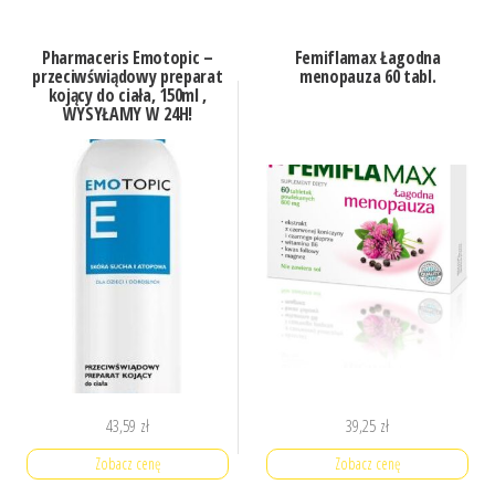
Pharmaceris Emotopic –
Femiflamax Łagodna
przeciwświądowy preparat
menopauza 60 tabl.
kojący do ciała, 150ml ,
WYSYŁAMY W 24H!
43,59
zł
39,25
zł
Zobacz cenę
Zobacz cenę