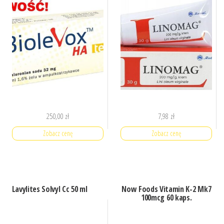
250,00
zł
7,98
zł
Zobacz cenę
Zobacz cenę
Lavylites Solvyl Cc 50 ml
Now Foods Vitamin K-2 Mk7
100mcg 60 kaps.