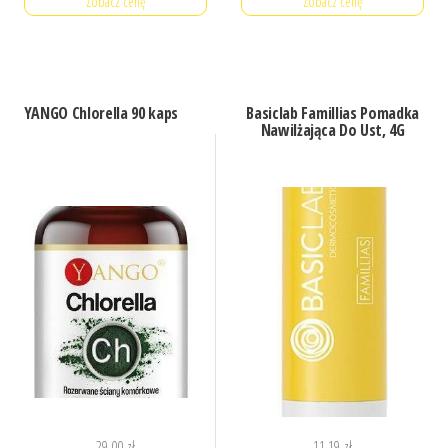
Zobacz cenę
Zobacz cenę
YANGO Chlorella 90 kaps
Basiclab Famillias Pomadka
Nawilżająca Do Ust, 4G
29,00
zł
11,19
zł