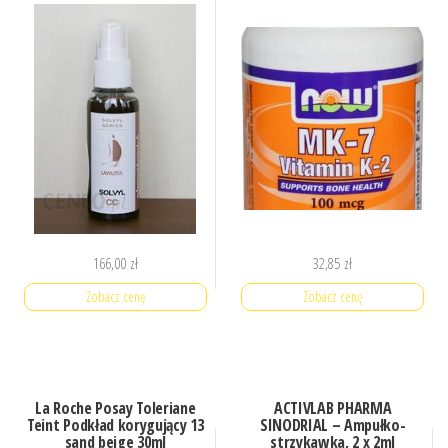
166,00
zł
32,85
zł
Zobacz cenę
Zobacz cenę
La Roche Posay Toleriane
ACTIVLAB PHARMA
Teint Podkład korygujący 13
SINODRIAL – Ampułko-
sand beige 30ml
strzykawka, 2 x 2ml