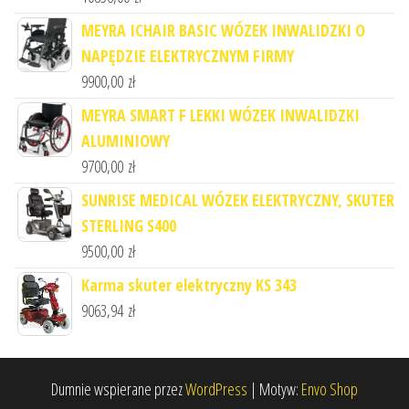
MEYRA ICHAIR BASIC WÓZEK INWALIDZKI O
NAPĘDZIE ELEKTRYCZNYM FIRMY
9900,00
zł
MEYRA SMART F LEKKI WÓZEK INWALIDZKI
ALUMINIOWY
9700,00
zł
SUNRISE MEDICAL WÓZEK ELEKTRYCZNY, SKUTER
STERLING S400
9500,00
zł
Karma skuter elektryczny KS 343
9063,94
zł
Dumnie wspierane przez
WordPress
|
Motyw:
Envo Shop