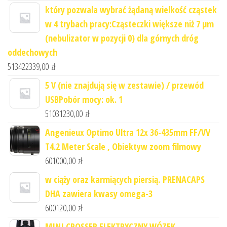
który pozwala wybrać żądaną wielkość cząstek
w 4 trybach pracy:Cząsteczki większe niż 7 μm
(nebulizator w pozycji 0) dla górnych dróg
oddechowych
513422339,00
zł
5 V (nie znajdują się w zestawie) / przewód
USBPobór mocy: ok. 1
51031230,00
zł
Angenieux Optimo Ultra 12x 36-435mm FF/VV
T4.2 Meter Scale , Obiektyw zoom filmowy
601000,00
zł
w ciąży oraz karmiących piersią. PRENACAPS
DHA zawiera kwasy omega-3
600120,00
zł
MINI CROSSER ELEKTRYCZNY WÓZEK