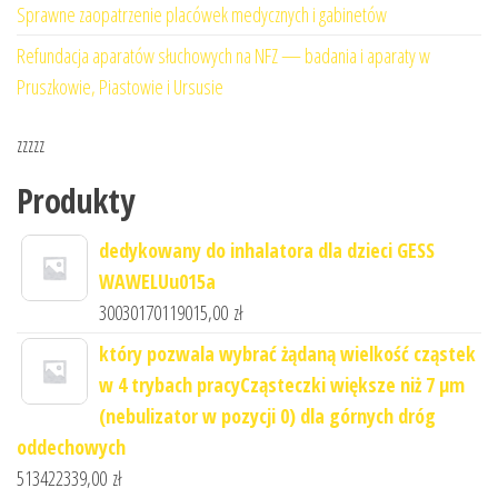
Sprawne zaopatrzenie placówek medycznych i gabinetów
Refundacja aparatów słuchowych na NFZ — badania i aparaty w
Pruszkowie, Piastowie i Ursusie
zzzzz
Produkty
dedykowany do inhalatora dla dzieci GESS
WAWELUu015a
30030170119015,00
zł
który pozwala wybrać żądaną wielkość cząstek
w 4 trybach pracyCząsteczki większe niż 7 μm
(nebulizator w pozycji 0) dla górnych dróg
oddechowych
513422339,00
zł