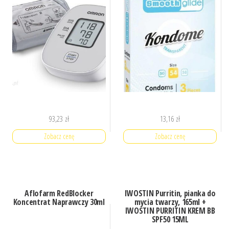
93,23
zł
13,16
zł
Zobacz cenę
Zobacz cenę
Aflofarm RedBlocker
IWOSTIN Purritin, pianka do
Koncentrat Naprawczy 30ml
mycia twarzy, 165ml +
IWOSTIN PURRITIN KREM BB
SPF50 15ML