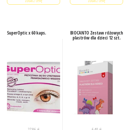
Zobacz cenę
Zobacz cenę
SuperOptic x 60 kaps.
BIOCANTO Zestaw różowych
plastrów dla dzieci 12 szt.
27,86
zł
6,40
zł