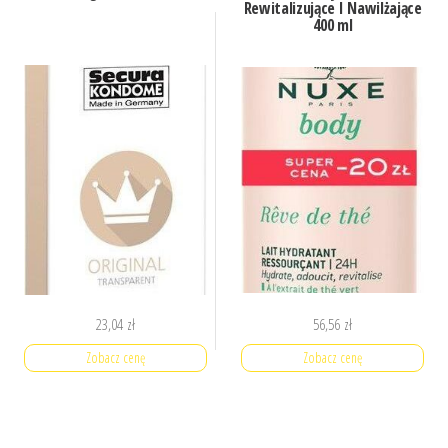
Rewitalizujące I Nawilżające
400 ml
23,04
zł
56,56
zł
Zobacz cenę
Zobacz cenę