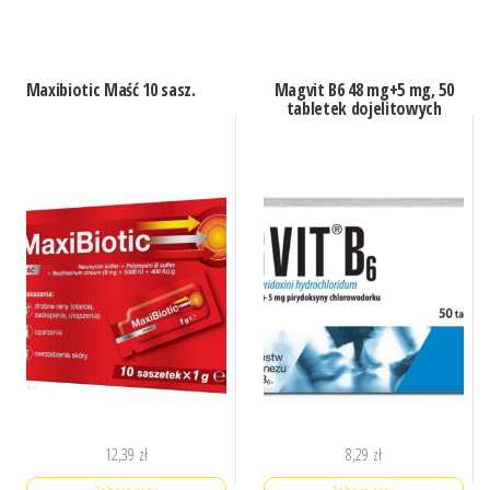
Maxibiotic Maść 10 sasz.
Magvit B6 48 mg+5 mg, 50
tabletek dojelitowych
12,39
zł
8,29
zł