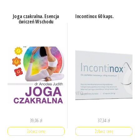
Joga czakralna. Esencja
Incontinox 60 kaps.
ćwiczeń Wschodu
39,06
zł
37,34
zł
Zobacz cenę
Zobacz cenę