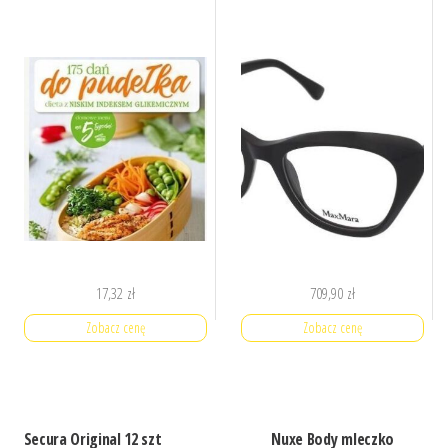
17,32
zł
709,90
zł
Zobacz cenę
Zobacz cenę
Secura Original 12 szt
Nuxe Body mleczko