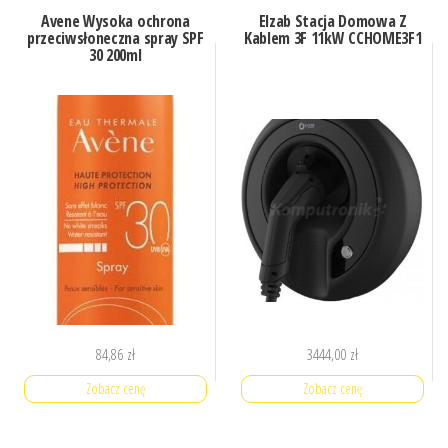
Avene Wysoka ochrona
Elzab Stacja Domowa Z
przeciwsłoneczna spray SPF
Kablem 3F 11kW CCHOME3F1
30 200ml
84,86
zł
3444,00
zł
Zobacz cenę
Zobacz cenę