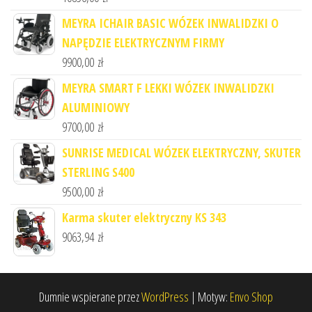
MEYRA ICHAIR BASIC WÓZEK INWALIDZKI O
NAPĘDZIE ELEKTRYCZNYM FIRMY
9900,00
zł
MEYRA SMART F LEKKI WÓZEK INWALIDZKI
ALUMINIOWY
9700,00
zł
SUNRISE MEDICAL WÓZEK ELEKTRYCZNY, SKUTER
STERLING S400
9500,00
zł
Karma skuter elektryczny KS 343
9063,94
zł
Dumnie wspierane przez
WordPress
|
Motyw:
Envo Shop