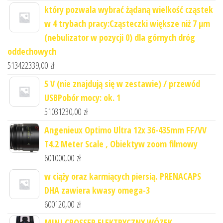
który pozwala wybrać żądaną wielkość cząstek
w 4 trybach pracy:Cząsteczki większe niż 7 μm
(nebulizator w pozycji 0) dla górnych dróg
oddechowych
513422339,00
zł
5 V (nie znajdują się w zestawie) / przewód
USBPobór mocy: ok. 1
51031230,00
zł
Angenieux Optimo Ultra 12x 36-435mm FF/VV
T4.2 Meter Scale , Obiektyw zoom filmowy
601000,00
zł
w ciąży oraz karmiących piersią. PRENACAPS
DHA zawiera kwasy omega-3
600120,00
zł
MINI CROSSER ELEKTRYCZNY WÓZEK