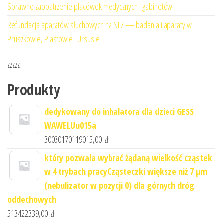
Sprawne zaopatrzenie placówek medycznych i gabinetów
Refundacja aparatów słuchowych na NFZ — badania i aparaty w
Pruszkowie, Piastowie i Ursusie
zzzzz
Produkty
dedykowany do inhalatora dla dzieci GESS
WAWELUu015a
30030170119015,00
zł
który pozwala wybrać żądaną wielkość cząstek
w 4 trybach pracyCząsteczki większe niż 7 μm
(nebulizator w pozycji 0) dla górnych dróg
oddechowych
513422339,00
zł