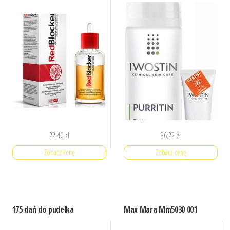
22,40
zł
36,22
zł
Zobacz cenę
Zobacz cenę
175 dań do pudełka
Max Mara Mm5030 001