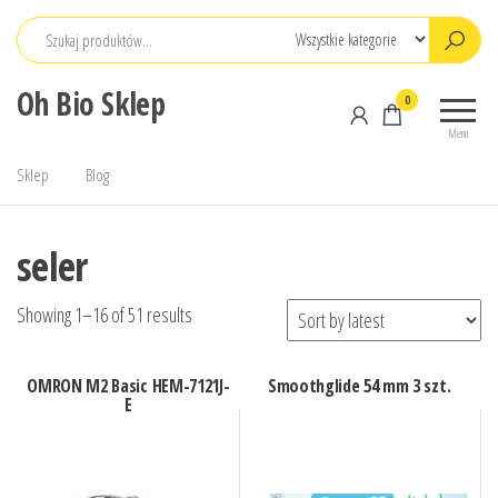
Przejdź
do
treści
Oh Bio Sklep
0
Menu
Sklep
Blog
seler
Showing 1–16 of 51 results
OMRON M2 Basic HEM-7121J-
Smoothglide 54 mm 3 szt.
E