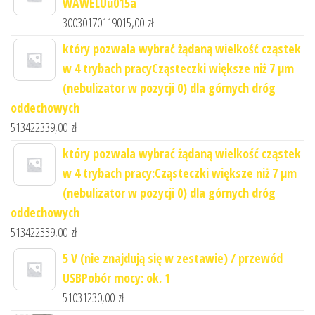
WAWELUu015a
30030170119015,00
zł
który pozwala wybrać żądaną wielkość cząstek
w 4 trybach pracyCząsteczki większe niż 7 μm
(nebulizator w pozycji 0) dla górnych dróg
oddechowych
513422339,00
zł
który pozwala wybrać żądaną wielkość cząstek
w 4 trybach pracy:Cząsteczki większe niż 7 μm
(nebulizator w pozycji 0) dla górnych dróg
oddechowych
513422339,00
zł
5 V (nie znajdują się w zestawie) / przewód
USBPobór mocy: ok. 1
51031230,00
zł