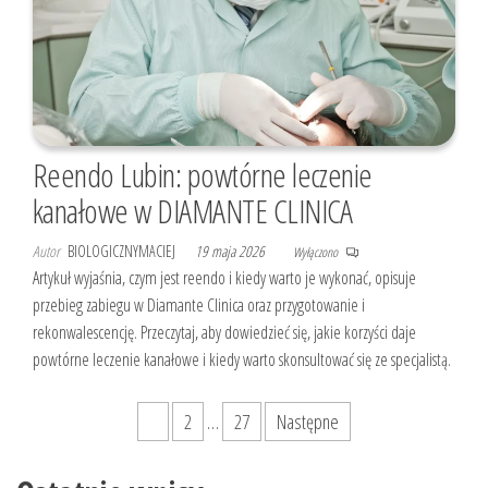
Reendo Lubin: powtórne leczenie
kanałowe w DIAMANTE CLINICA
Autor
BIOLOGICZNYMACIEJ
19 maja 2026
Wyłączono
Artykuł wyjaśnia, czym jest reendo i kiedy warto je wykonać, opisuje
przebieg zabiegu w Diamante Clinica oraz przygotowanie i
rekonwalescencję. Przeczytaj, aby dowiedzieć się, jakie korzyści daje
powtórne leczenie kanałowe i kiedy warto skonsultować się ze specjalistą.
Stronicowanie
1
2
…
27
Następne
wpisów