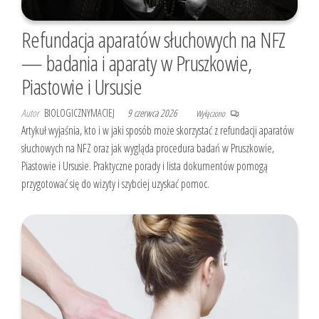
Refundacja aparatów słuchowych na NFZ
— badania i aparaty w Pruszkowie,
Piastowie i Ursusie
Autor
BIOLOGICZNYMACIEJ
9 czerwca 2026
Wyłączono
Artykuł wyjaśnia, kto i w jaki sposób może skorzystać z refundacji aparatów
słuchowych na NFZ oraz jak wygląda procedura badań w Pruszkowie,
Piastowie i Ursusie. Praktyczne porady i lista dokumentów pomogą
przygotować się do wizyty i szybciej uzyskać pomoc.