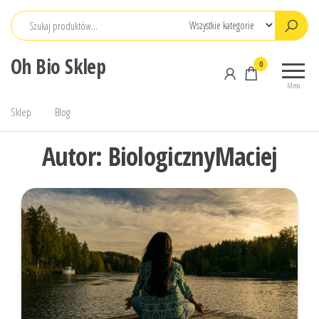
Przejdź
do
treści
Oh Bio Sklep
0
Menu
Sklep
Blog
Autor:
BiologicznyMaciej