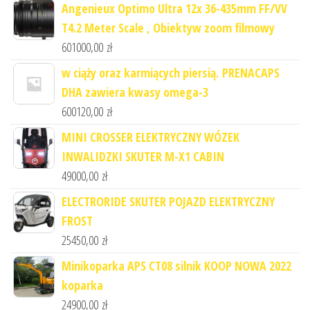
Angenieux Optimo Ultra 12x 36-435mm FF/VV
T4.2 Meter Scale , Obiektyw zoom filmowy
601000,00
zł
w ciąży oraz karmiących piersią. PRENACAPS
DHA zawiera kwasy omega-3
600120,00
zł
MINI CROSSER ELEKTRYCZNY WÓZEK
INWALIDZKI SKUTER M-X1 CABIN
49000,00
zł
ELECTRORIDE SKUTER POJAZD ELEKTRYCZNY
FROST
25450,00
zł
Minikoparka APS CT08 silnik KOOP NOWA 2022
koparka
24900,00
zł