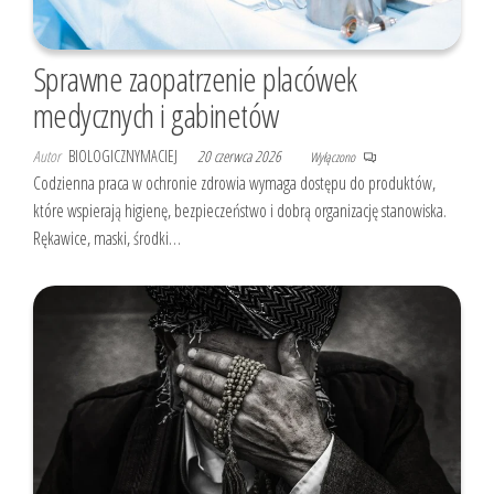
Sprawne zaopatrzenie placówek
medycznych i gabinetów
Autor
BIOLOGICZNYMACIEJ
20 czerwca 2026
Wyłączono
Codzienna praca w ochronie zdrowia wymaga dostępu do produktów,
które wspierają higienę, bezpieczeństwo i dobrą organizację stanowiska.
Rękawice, maski, środki…