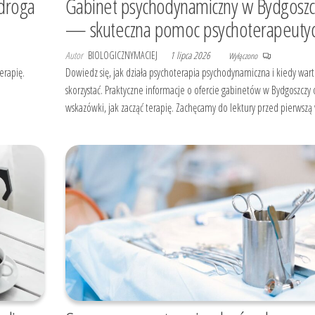
 droga
Gabinet psychodynamiczny w Bydgoszc
— skuteczna pomoc psychoterapeuty
Autor
BIOLOGICZNYMACIEJ
1 lipca 2026
Wyłączono
erapię.
Dowiedz się, jak działa psychoterapia psychodynamiczna i kiedy wart
skorzystać. Praktyczne informacje o ofercie gabinetów w Bydgoszczy 
wskazówki, jak zacząć terapię. Zachęcamy do lektury przed pierwszą 