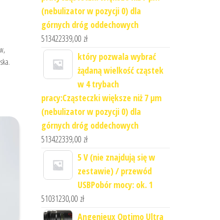
(nebulizator w pozycji 0) dla
górnych dróg oddechowych
513422339,00
zł
w,
który pozwala wybrać
ska.
żądaną wielkość cząstek
w 4 trybach
pracy:Cząsteczki większe niż 7 μm
(nebulizator w pozycji 0) dla
górnych dróg oddechowych
513422339,00
zł
5 V (nie znajdują się w
zestawie) / przewód
USBPobór mocy: ok. 1
51031230,00
zł
Angenieux Optimo Ultra