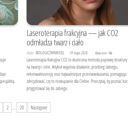
Laseroterapia frakcyjna — jak CO2
odmładza twarz i ciało
Autor
BIOLOGICZNYMACIEJ
19 maja 2026
Wyłączono
isuje
Laseroterapia frakcyjna CO2 to skuteczna metoda poprawy struktury 
na twarzy i ciele. Artykuł wyjaśnia działanie, przebieg zabiegu,
 daje
rekonwalescencję oraz najważniejsze przeciwwskazania, pomagając
pecjalistą.
zdecydować, czy to rozwiązanie dla Ciebie. Przeczytaj, by poznać korz
przygotować się do zabiegu.
2
…
20
Następne