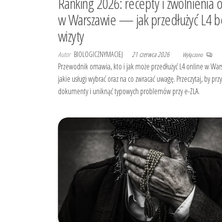
Ranking 2026: recepty i zwolnienia o
w Warszawie — jak przedłużyć L4 b
wizyty
Autor
BIOLOGICZNYMACIEJ
21 czerwca 2026
Wyłączono
Przewodnik omawia, kto i jak może przedłużyć L4 online w War
jakie usługi wybrać oraz na co zwracać uwagę. Przeczytaj, by pr
dokumenty i uniknąć typowych problemów przy e-ZLA.