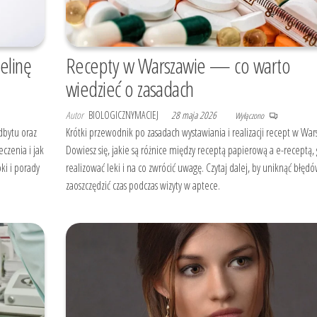
zelinę
Recepty w Warszawie — co warto
wiedzieć o zasadach
Autor
BIOLOGICZNYMACIEJ
28 maja 2026
Wyłączono
dbytu oraz
Krótki przewodnik po zasadach wystawiania i realizacji recept w War
eczenia i jak
Dowiesz się, jakie są różnice między receptą papierową a e-receptą,
ki i porady
realizować leki i na co zwrócić uwagę. Czytaj dalej, by uniknąć błędó
zaoszczędzić czas podczas wizyty w aptece.