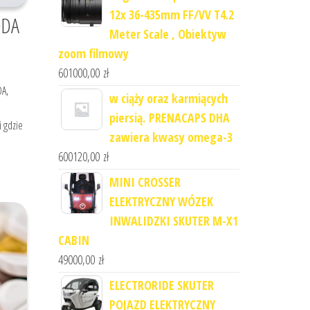
12x 36-435mm FF/VV T4.2
DDA
Meter Scale , Obiektyw
zoom filmowy
601000,00
zł
DA,
w ciąży oraz karmiących
piersią. PRENACAPS DHA
i gdzie
zawiera kwasy omega-3
600120,00
zł
MINI CROSSER
ELEKTRYCZNY WÓZEK
INWALIDZKI SKUTER M-X1
CABIN
49000,00
zł
ELECTRORIDE SKUTER
POJAZD ELEKTRYCZNY