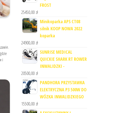
FROST
25450,00
zł
Minikoparka APS CT08
silnik KOOP NOWA 2022
koparka
24900,00
zł
szawie.
SUNRISE MEDICAL
 gdzie
QUICKIE SHARK RT ROWER
w i
INWALIDZKI -
20500,00
zł
PANDHORA PRZYSTAWKA
ELEKTRYCZNA P3 500W DO
WÓZKA INWALIDZKIEGO
15500,00
zł