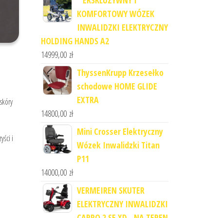
* EKSKLUZYWNY I
KOMFORTOWY WÓZEK
INWALIDZKI ELEKTRYCZNY
HOLDING HANDS A2
14999,00
zł
ThyssenKrupp Krzesełko
schodowe HOME GLIDE
EXTRA
skóry
14800,00
zł
Mini Crosser Elektryczny
yści i
Wózek Inwalidzki Titan
P11
14000,00
zł
VERMEIREN SKUTER
ELEKTRYCZNY INWALIDZKI
CARPO 2 SE XD - NA TEREN