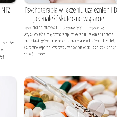
 NFZ
Psychoterapia w leczeniu uzależnień i 
— jak znaleźć skuteczne wsparcie
Autor
BIOLOGICZNYMACIEJ
3 czerwca 2026
Wyłączono
Artykuł wyjaśnia rolę psychoterapii w leczeniu uzależnień i pracy z D
przedstawia główne metody oraz praktyczne wskazówki jak znaleźć
ji aparatów
skuteczne wsparcie. Przeczytaj, by dowiedzieć się, jakie kroki podjąć 
owie,
szukać pomocy.
ogą