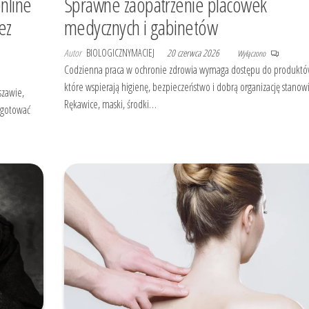
nline
Sprawne zaopatrzenie placówek
ez
medycznych i gabinetów
Autor
BIOLOGICZNYMACIEJ
20 czerwca 2026
Wyłączono
Codzienna praca w ochronie zdrowia wymaga dostępu do produktó
które wspierają higienę, bezpieczeństwo i dobrą organizację stanowi
szawie,
Rękawice, maski, środki…
zygotować