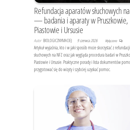
Refundacja aparatów słuchowych na
— badania i aparaty w Pruszkowie,
Piastowie i Ursusie
Autor
BIOLOGICZNYMACIEJ
9 czerwca 2026
Wyłączono
Artykuł wyjaśnia, kto i w jaki sposób może skorzystać z refundac
słuchowych na NFZ oraz jak wygląda procedura badań w Pruszk
Piastowie i Ursusie. Praktyczne porady i lista dokumentów pom
przygotować się do wizyty i szybciej uzyskać pomoc.