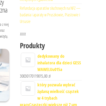
zy
czna
Refundacja aparatów słuchowych na NFZ —
badania i aparaty w Pruszkowie, Piastowie i
Ursusie
o z niej
oraz
zzzzz
wizytą.
Produkty
dedykowany do
inhalatora dla dzieci GESS
WAWELUu015a
30030170119015,00
zł
który pozwala wybrać
żądaną wielkość cząstek
w 4 trybach
pracyCząsteczki większe niż 7 μm