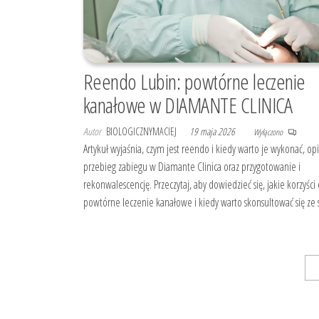
Reendo Lubin: powtórne leczenie
kanałowe w DIAMANTE CLINICA
Autor
BIOLOGICZNYMACIEJ
19 maja 2026
Wyłączono
Artykuł wyjaśnia, czym jest reendo i kiedy warto je wykonać, op
przebieg zabiegu w Diamante Clinica oraz przygotowanie i
rekonwalescencję. Przeczytaj, aby dowiedzieć się, jakie korzyści
powtórne leczenie kanałowe i kiedy warto skonsultować się ze s
Stronicowanie
1
wpisów