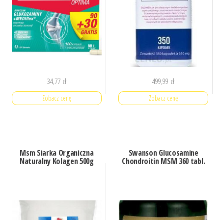
34,77
zł
499,99
zł
Zobacz cenę
Zobacz cenę
Msm Siarka Organiczna
Swanson Glucosamine
Naturalny Kolagen 500g
Chondroitin MSM 360 tabl.