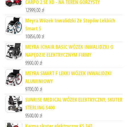
CARPO 2 SE XD - NA TEREN GÓRZYSTY
12999,00
zł
Meyra Wózek Inwalidzki Ze Stopów Lekkich
Smart S
10856,00
zł
MEYRA ICHAIR BASIC WÓZEK INWALIDZKI O
NAPĘDZIE ELEKTRYCZNYM FIRMY
9900,00
zł
MEYRA SMART F LEKKI WÓZEK INWALIDZKI
ALUMINIOWY
9700,00
zł
SUNRISE MEDICAL WÓZEK ELEKTRYCZNY, SKUTER
STERLING S400
9500,00
zł
Karma skuter elektryczny KS 343