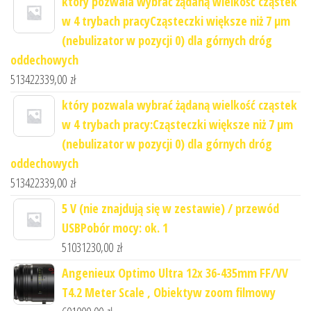
który pozwala wybrać żądaną wielkość cząstek
w 4 trybach pracyCząsteczki większe niż 7 μm
(nebulizator w pozycji 0) dla górnych dróg
oddechowych
513422339,00
zł
który pozwala wybrać żądaną wielkość cząstek
w 4 trybach pracy:Cząsteczki większe niż 7 μm
(nebulizator w pozycji 0) dla górnych dróg
oddechowych
513422339,00
zł
5 V (nie znajdują się w zestawie) / przewód
USBPobór mocy: ok. 1
51031230,00
zł
Angenieux Optimo Ultra 12x 36-435mm FF/VV
T4.2 Meter Scale , Obiektyw zoom filmowy