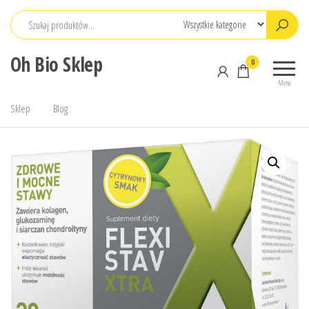
Przejdź
do
treści
Oh Bio Sklep
0
Menu
Sklep
Blog