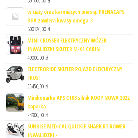
601000,00
zł
w ciąży oraz karmiących piersią. PRENACAPS
DHA zawiera kwasy omega-3
600120,00
zł
MINI CROSSER ELEKTRYCZNY WÓZEK
INWALIDZKI SKUTER M-X1 CABIN
49000,00
zł
ELECTRORIDE SKUTER POJAZD ELEKTRYCZNY
FROST
25450,00
zł
Minikoparka APS CT08 silnik KOOP NOWA 2022
koparka
24900,00
zł
SUNRISE MEDICAL QUICKIE SHARK RT ROWER
INWALIDZKI -