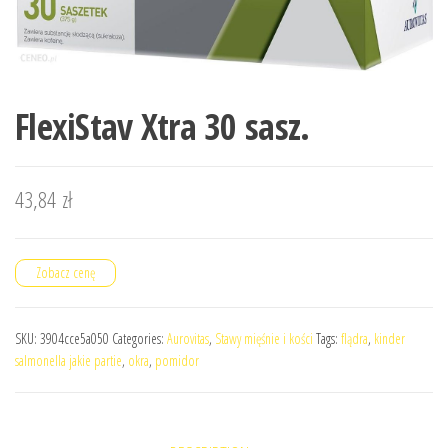
FlexiStav Xtra 30 sasz.
43,84
zł
Zobacz cenę
SKU:
3904cce5a050
Categories:
Aurovitas
,
Stawy mięśnie i kości
Tags:
flądra
,
kinder
salmonella jakie partie
,
okra
,
pomidor