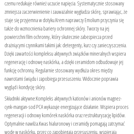
czemu redukuje również uczucie napięcia. Systematycznie stosowany
zmniejsza zaczerwienienie i zauważalnie wygładza skórę, sprawiając, że
staje się przyjemna w dotyku.Krem naprawczy Emolium przyczynia się
także do wzmocnienia bariery ochronnej skóry. Tworzy na jej
powierzchni film ochronny, który skutecznie zabezpiecza przed
drażniącymi czynnikami takimi jak: detergenty, kurz czy zanieczyszczenia.
Dzięki zawartości kompleksu aktywnych związków mineralnych wspiera
regenerację i odnowę naskórka, a dzięki ceramidom odbudowuje jej
funkcję ochronną. Regularnie stosowany wydłuża okres między
nawrotami świądu i zapobiega przesuszeniu. Widocznie poprawia
wygląd i kondycję skóry.
Składniki aktywne:Kompleks aktywnych kationów i anionów magnez-
cynk-mangan-sod PCA wykazuje energizujące działanie. Wspiera proces
regeneracji i odnowy komórek naskórka oraz restrukturyzację lipidów.
Optymalnie nawilża.Kwas hialuronowy i ceramidy pomagają zatrzymać
wodę w naskórku, przez co zapobiegają przesuszeniu, wspierają