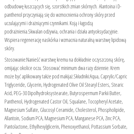
odbudowę łuszczących się, szorstkich zmian skórnych. Alantoina i D-
panthenol przyczyniają się do wzmocnienia ochrony skóry przed
uczulającymi i drażniącymi czynnikami. Koją i łagodzą
podrażnienia.Skwalan odżywia, ochrania i działa antyoksydacyjnie.
Wspiera regenerację naskórka i wzmacnia naturalną warstwę lipidową
skóry.
Stosowanie:Nanieść warstwę kremu na dokładnie oczyszczoną skórę,
omijając okolice oczu. Stosować minimum dwa razy dziennie. Krem
może być aplikowany także pod makijaż.Składniki:Aqua, Caprylic/Capric
Triglyceride, Glycerin, Hydrogenated Olive Oil Stearyl Esters, Stearic
Acid, PEG-30 Dipolhydroksystearate, Butyrospermum Parkii Butter,
Panthenol, Hydrogenated Castor Oil, Squalane, Tocopheryl Acetate,
Magnesium Sulfate, Glucosyl Ceramide, Cholesterol, Phospholipide,
Allantoin, Sodium PCA, Magnesium PCA, Manganese PCA, Zinc PCA,
Pantolactone, Ethylhexylglicerin, Phenoxyethanol, Pottassium Sorbate,