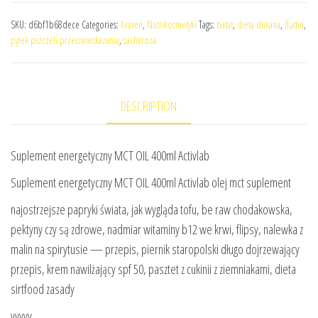
SKU:
d6bf1b68dece
Categories:
Kraven
,
Nutrikosmetyki
Tags:
batat
,
dieta dukana
,
flądra
,
pyłek pszczeli przeciwwskazania
,
sacharoza
DESCRIPTION
Suplement energetyczny MCT OIL 400ml Activlab
Suplement energetyczny MCT OIL 400ml Activlab olej mct suplement
najostrzejsze papryki świata, jak wygląda tofu, be raw chodakowska,
pektyny czy są zdrowe, nadmiar witaminy b12 we krwi, flipsy, nalewka z
malin na spirytusie — przepis, piernik staropolski długo dojrzewający
przepis, krem nawilżający spf 50, pasztet z cukinii z ziemniakami, dieta
sirtfood zasady
yyyyy