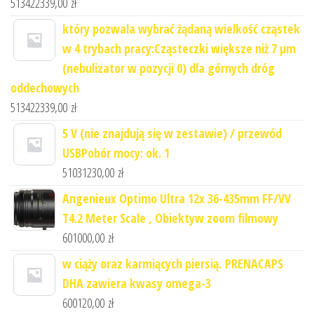
513422339,00
zł
który pozwala wybrać żądaną wielkość cząstek
w 4 trybach pracy:Cząsteczki większe niż 7 μm
(nebulizator w pozycji 0) dla górnych dróg
oddechowych
513422339,00
zł
5 V (nie znajdują się w zestawie) / przewód
USBPobór mocy: ok. 1
51031230,00
zł
Angenieux Optimo Ultra 12x 36-435mm FF/VV
T4.2 Meter Scale , Obiektyw zoom filmowy
601000,00
zł
w ciąży oraz karmiących piersią. PRENACAPS
DHA zawiera kwasy omega-3
600120,00
zł