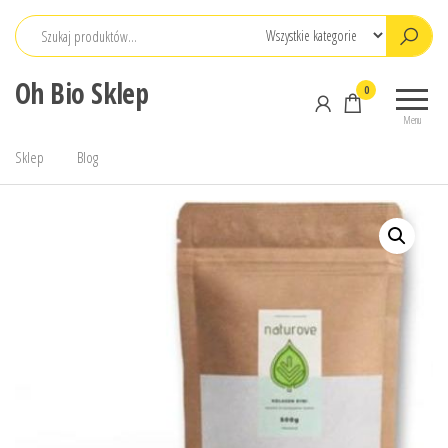
Przejdź
do
treści
Oh Bio Sklep
0
Menu
Sklep
Blog