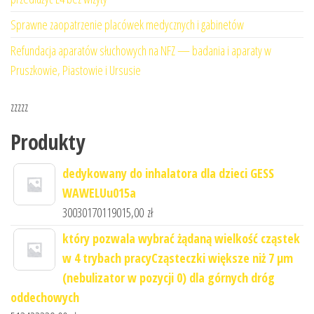
Sprawne zaopatrzenie placówek medycznych i gabinetów
Refundacja aparatów słuchowych na NFZ — badania i aparaty w
Pruszkowie, Piastowie i Ursusie
zzzzz
Produkty
dedykowany do inhalatora dla dzieci GESS
WAWELUu015a
30030170119015,00
zł
który pozwala wybrać żądaną wielkość cząstek
w 4 trybach pracyCząsteczki większe niż 7 μm
(nebulizator w pozycji 0) dla górnych dróg
oddechowych