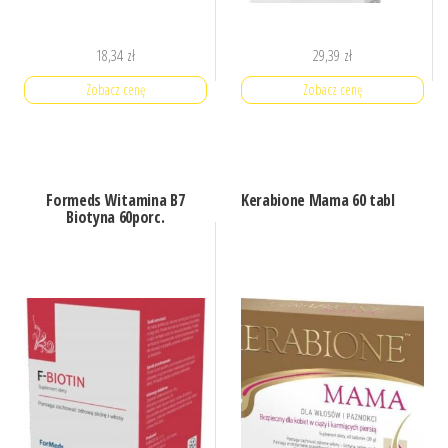
18,34
zł
29,39
zł
Zobacz cenę
Zobacz cenę
Formeds Witamina B7
Kerabione Mama 60 tabl
Biotyna 60porc.