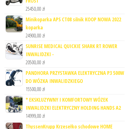
FROST
25450,00
zł
Minikoparka APS CT08 silnik KOOP NOWA 2022
koparka
24900,00
zł
SUNRISE MEDICAL QUICKIE SHARK RT ROWER
INWALIDZKI -
20500,00
zł
PANDHORA PRZYSTAWKA ELEKTRYCZNA P3 500W
DO WÓZKA INWALIDZKIEGO
15500,00
zł
* EKSKLUZYWNY I KOMFORTOWY WÓZEK
INWALIDZKI ELEKTRYCZNY HOLDING HANDS A2
14999,00
zł
ThyssenKrupp Krzesełko schodowe HOME