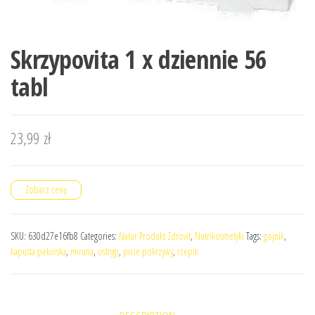
Skrzypovita 1 x dziennie 56
tabl
23,99
zł
Zobacz cenę
SKU:
630d27e16fb8
Categories:
Natur Produkt Zdrovit
,
Nutrikosmetyki
Tags:
gojnik
,
kapusta pekińska
,
miruna
,
ostrygi
,
picie pokrzywy
,
rzepik