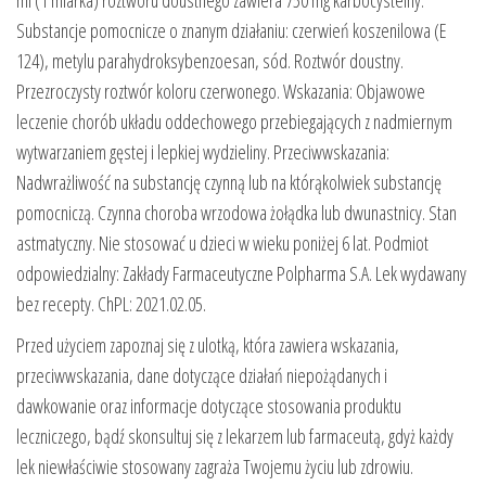
ml (1 miarka) roztworu doustnego zawiera 750 mg karbocysteiny.
Substancje pomocnicze o znanym działaniu: czerwień koszenilowa (E
124), metylu parahydroksybenzoesan, sód. Roztwór doustny.
Przezroczysty roztwór koloru czerwonego. Wskazania: Objawowe
leczenie chorób układu oddechowego przebiegających z nadmiernym
wytwarzaniem gęstej i lepkiej wydzieliny. Przeciwwskazania:
Nadwrażliwość na substancję czynną lub na którąkolwiek substancję
pomocniczą. Czynna choroba wrzodowa żołądka lub dwunastnicy. Stan
astmatyczny. Nie stosować u dzieci w wieku poniżej 6 lat. Podmiot
odpowiedzialny: Zakłady Farmaceutyczne Polpharma S.A. Lek wydawany
bez recepty. ChPL: 2021.02.05.
Przed użyciem zapoznaj się z ulotką, która zawiera wskazania,
przeciwwskazania, dane dotyczące działań niepożądanych i
dawkowanie oraz informacje dotyczące stosowania produktu
leczniczego, bądź skonsultuj się z lekarzem lub farmaceutą, gdyż każdy
lek niewłaściwie stosowany zagraża Twojemu życiu lub zdrowiu.