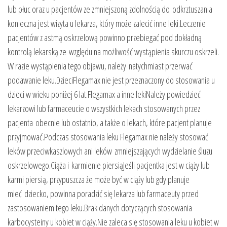
lub płuc oraz u pacjentów ze zmniejszoną zdolnością do odkrztuszania
konieczna jest wizyta u lekarza, który może zalecić inne leki.Leczenie
pacjentów z astmą oskrzelową powinno przebiegać pod dokładną
kontrolą lekarską ze względu na możliwość wystąpienia skurczu oskrzeli.
W razie wystąpienia tego objawu, należy natychmiast przerwać
podawanie leku.DzieciFlegamax nie jest przeznaczony do stosowania u
dzieci w wieku poniżej 6 lat.Flegamax a inne lekiNależy powiedzieć
lekarzowi lub farmaceucie o wszystkich lekach stosowanych przez
pacjenta obecnie lub ostatnio, a także o lekach, które pacjent planuje
przyjmować.Podczas stosowania leku Flegamax nie należy stosować
leków przeciwkaszlowych ani leków zmniejszających wydzielanie śluzu
oskrzelowego.Ciąża i karmienie piersiąJeśli pacjentka jest w ciąży lub
karmi piersią, przypuszcza że może być w ciąży lub gdy planuje
mieć dziecko, powinna poradzić się lekarza lub farmaceuty przed
zastosowaniem tego leku.Brak danych dotyczących stosowania
karbocysteiny u kobiet w ciąży.Nie zaleca się stosowania leku u kobiet w