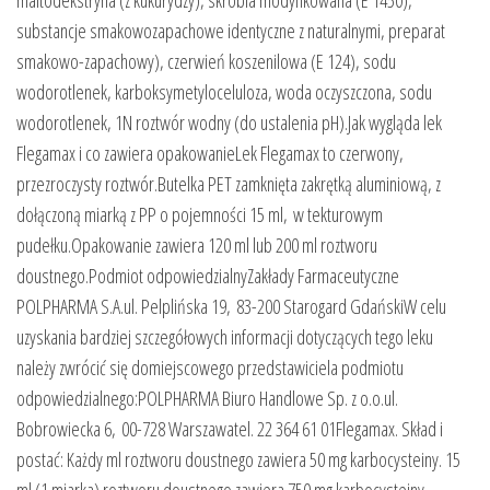
maltodekstryna (z kukurydzy), skrobia modyfikowana (E 1450),
substancje smakowozapachowe identyczne z naturalnymi, preparat
smakowo-zapachowy), czerwień koszenilowa (E 124), sodu
wodorotlenek, karboksymetyloceluloza, woda oczyszczona, sodu
wodorotlenek, 1N roztwór wodny (do ustalenia pH).Jak wygląda lek
Flegamax i co zawiera opakowanieLek Flegamax to czerwony,
przezroczysty roztwór.Butelka PET zamknięta zakrętką aluminiową, z
dołączoną miarką z PP o pojemności 15 ml, w tekturowym
pudełku.Opakowanie zawiera 120 ml lub 200 ml roztworu
doustnego.Podmiot odpowiedzialnyZakłady Farmaceutyczne
POLPHARMA S.A.ul. Pelplińska 19, 83-200 Starogard GdańskiW celu
uzyskania bardziej szczegółowych informacji dotyczących tego leku
należy zwrócić się domiejscowego przedstawiciela podmiotu
odpowiedzialnego:POLPHARMA Biuro Handlowe Sp. z o.o.ul.
Bobrowiecka 6, 00-728 Warszawatel. 22 364 61 01Flegamax. Skład i
postać: Każdy ml roztworu doustnego zawiera 50 mg karbocysteiny. 15