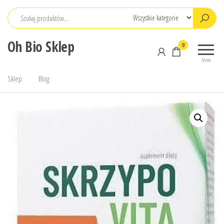
Przejdź
do
treści
Oh Bio Sklep
0
Menu
Sklep
Blog