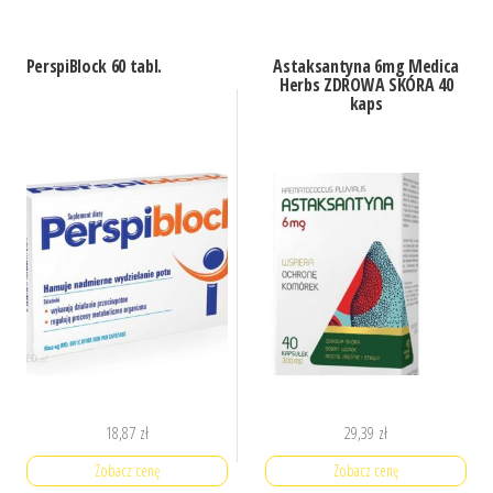
PerspiBlock 60 tabl.
Astaksantyna 6mg Medica
Herbs ZDROWA SKÓRA 40
kaps
18,87
zł
29,39
zł
Zobacz cenę
Zobacz cenę