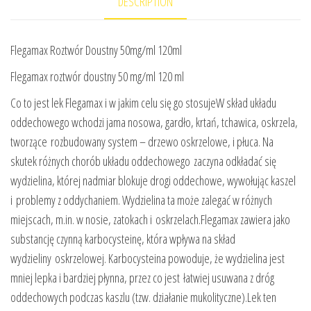
DESCRIPTION
Flegamax Roztwór Doustny 50mg/ml 120ml
Flegamax roztwór doustny 50 mg/ml 120 ml
Co to jest lek Flegamax i w jakim celu się go stosujeW skład układu
oddechowego wchodzi jama nosowa, gardło, krtań, tchawica, oskrzela,
tworzące rozbudowany system – drzewo oskrzelowe, i płuca. Na
skutek różnych chorób układu oddechowego zaczyna odkładać się
wydzielina, której nadmiar blokuje drogi oddechowe, wywołując kaszel
i problemy z oddychaniem. Wydzielina ta może zalegać w różnych
miejscach, m.in. w nosie, zatokach i oskrzelach.Flegamax zawiera jako
substancję czynną karbocysteinę, która wpływa na skład
wydzieliny oskrzelowej. Karbocysteina powoduje, że wydzielina jest
mniej lepka i bardziej płynna, przez co jest łatwiej usuwana z dróg
oddechowych podczas kaszlu (tzw. działanie mukolityczne).Lek ten