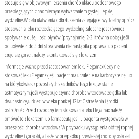
stosuje się w objawowym leczeniu chorób układu oddechowego
przebiegających z nadmiernym wytwarzaniem gęstej i lepkiej
wydzieliny.W celu ułatwienia odkrztuszenia zalegającej wydzieliny oprócz
stosowania leku rozrzedzającego wydzielinę zalecane jest również
spożywanie dużej ilości płynów (przynajmniej 2-3 litrów na dobę).Jeśli
po upływie 4 do 5 dni stosowania nie nastąpiła poprawa lub pacjent
czuje się gorzej, należy skontaktować się z lekarzem.
Informacje ważne przed zastosowaniem leku FlegamaxKiedy nie
stosować leku Flegamaxjeśli pacjent ma uczulenie na karbocysteinę lub
na którykolwiek z pozostałych składników tego leku,w stanie
astmatycznym,jeśli występuje czynna choroba wrzodowa żołądka lub
dwunastnicy,u dzieci w wieku poniżej 12 lat.Ostrzeżenia i środki
ostrożnościPrzed rozpoczęciem stosowania leku Flegamax należy
omówić to z lekarzem lub farmaceutą:jeśli u pacjenta występowała w
przeszłości choroba wrzodowa;W przypadku wystąpienia obfitej ropnej
wydzieliny i gorączki, a także w przypadku przewlekłej choroby oskrzeli