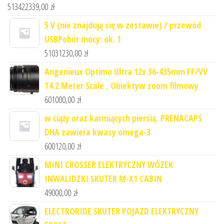
513422339,00
zł
5 V (nie znajdują się w zestawie) / przewód
USBPobór mocy: ok. 1
51031230,00
zł
Angenieux Optimo Ultra 12x 36-435mm FF/VV
T4.2 Meter Scale , Obiektyw zoom filmowy
601000,00
zł
w ciąży oraz karmiących piersią. PRENACAPS
DHA zawiera kwasy omega-3
600120,00
zł
MINI CROSSER ELEKTRYCZNY WÓZEK
INWALIDZKI SKUTER M-X1 CABIN
49000,00
zł
ELECTRORIDE SKUTER POJAZD ELEKTRYCZNY