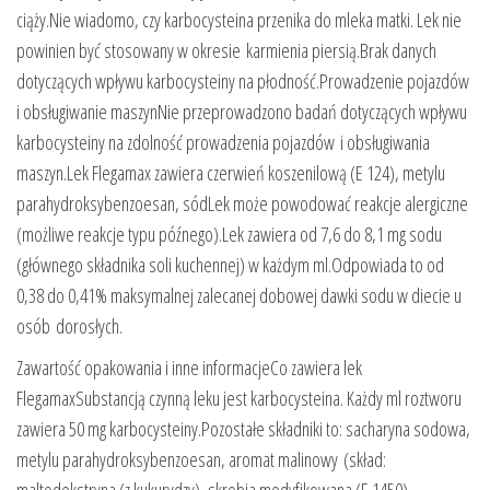
ciąży.Nie wiadomo, czy karbocysteina przenika do mleka matki. Lek nie
powinien być stosowany w okresie karmienia piersią.Brak danych
dotyczących wpływu karbocysteiny na płodność.Prowadzenie pojazdów
i obsługiwanie maszynNie przeprowadzono badań dotyczących wpływu
karbocysteiny na zdolność prowadzenia pojazdów i obsługiwania
maszyn.Lek Flegamax zawiera czerwień koszenilową (E 124), metylu
parahydroksybenzoesan, sódLek może powodować reakcje alergiczne
(możliwe reakcje typu późnego).Lek zawiera od 7,6 do 8,1 mg sodu
(głównego składnika soli kuchennej) w każdym ml.Odpowiada to od
0,38 do 0,41% maksymalnej zalecanej dobowej dawki sodu w diecie u
osób dorosłych.
Zawartość opakowania i inne informacjeCo zawiera lek
FlegamaxSubstancją czynną leku jest karbocysteina. Każdy ml roztworu
zawiera 50 mg karbocysteiny.Pozostałe składniki to: sacharyna sodowa,
metylu parahydroksybenzoesan, aromat malinowy (skład: