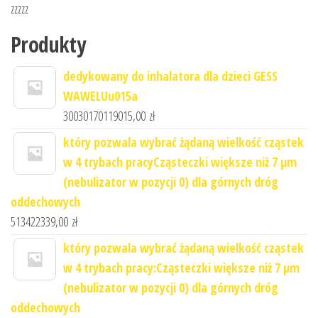
zzzzz
Produkty
dedykowany do inhalatora dla dzieci GESS
WAWELUu015a
30030170119015,00
zł
który pozwala wybrać żądaną wielkość cząstek
w 4 trybach pracyCząsteczki większe niż 7 μm
(nebulizator w pozycji 0) dla górnych dróg
oddechowych
513422339,00
zł
który pozwala wybrać żądaną wielkość cząstek
w 4 trybach pracy:Cząsteczki większe niż 7 μm
(nebulizator w pozycji 0) dla górnych dróg
oddechowych