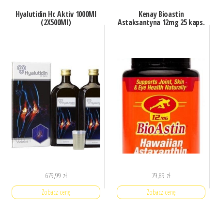
Hyalutidin Hc Aktiv 1000Ml
Kenay Bioastin
(2X500Ml)
Astaksantyna 12mg 25 kaps.
679,99
zł
79,89
zł
Zobacz cenę
Zobacz cenę