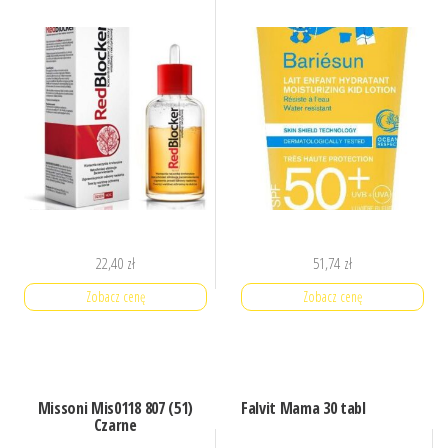
22,40
zł
51,74
zł
Zobacz cenę
Zobacz cenę
Missoni Mis0118 807 (51)
Falvit Mama 30 tabl
Czarne