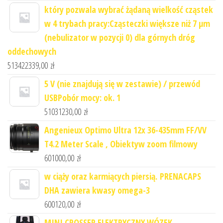
który pozwala wybrać żądaną wielkość cząstek
w 4 trybach pracy:Cząsteczki większe niż 7 μm
(nebulizator w pozycji 0) dla górnych dróg
oddechowych
513422339,00
zł
5 V (nie znajdują się w zestawie) / przewód
USBPobór mocy: ok. 1
51031230,00
zł
Angenieux Optimo Ultra 12x 36-435mm FF/VV
T4.2 Meter Scale , Obiektyw zoom filmowy
601000,00
zł
w ciąży oraz karmiących piersią. PRENACAPS
DHA zawiera kwasy omega-3
600120,00
zł
MINI CROSSER ELEKTRYCZNY WÓZEK