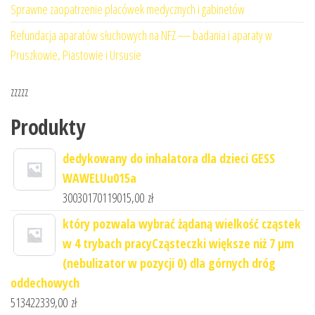
Sprawne zaopatrzenie placówek medycznych i gabinetów
Refundacja aparatów słuchowych na NFZ — badania i aparaty w
Pruszkowie, Piastowie i Ursusie
zzzzz
Produkty
dedykowany do inhalatora dla dzieci GESS
WAWELUu015a
30030170119015,00
zł
który pozwala wybrać żądaną wielkość cząstek
w 4 trybach pracyCząsteczki większe niż 7 μm
(nebulizator w pozycji 0) dla górnych dróg
oddechowych
513422339,00
zł