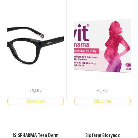
559,00
zł
20,18
zł
Zobacz cenę
Zobacz cenę
ISISPHARMA Teen Derm
Biofarm Biotynox