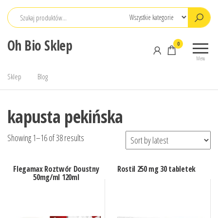
Przejdź
do
treści
Oh Bio Sklep
0
Menu
Sklep
Blog
kapusta pekińska
Showing 1–16 of 38 results
Flegamax Roztwór Doustny
Rostil 250 mg 30 tabletek
50mg/ml 120ml