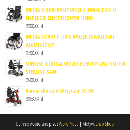
MEYRA ICHAIR BASIC WÓZEK INWALIDZKI O
NAPĘDZIE ELEKTRYCZNYM FIRMY
9900,00
zł
MEYRA SMART F LEKKI WÓZEK INWALIDZKI
ALUMINIOWY
9700,00
zł
SUNRISE MEDICAL WÓZEK ELEKTRYCZNY, SKUTER
STERLING S400
9500,00
zł
Karma skuter elektryczny KS 343
9063,94
zł
Dumnie wspierane przez
WordPress
|
Motyw:
Envo Shop