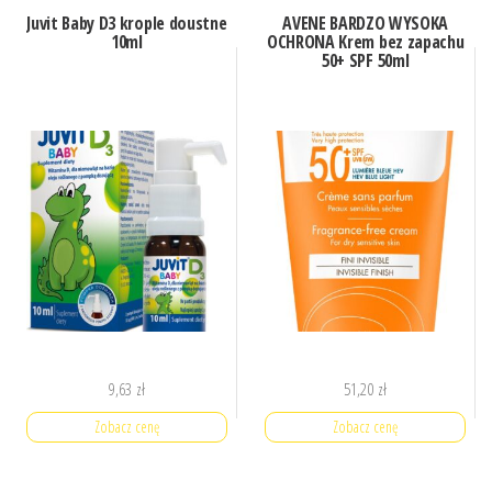
Juvit Baby D3 krople doustne
AVENE BARDZO WYSOKA
10ml
OCHRONA Krem bez zapachu
50+ SPF 50ml
9,63
zł
51,20
zł
Zobacz cenę
Zobacz cenę