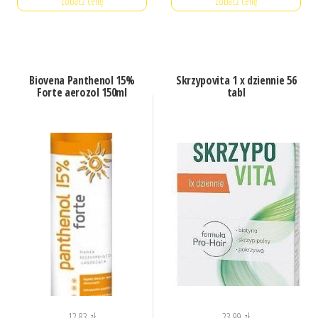
Zobacz cenę
Zobacz cenę
Biovena Panthenol 15%
Skrzypovita 1 x dziennie 56
Forte aerozol 150ml
tabl
12,83
zł
23,99
zł