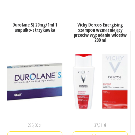
Durolane SJ 20mg/1ml 1
Vichy Dercos Energising
ampułko-strzykawka
szampon wzmacniający
przeciw wypadaniu włosów
200 ml
285,00
zł
37,31
zł