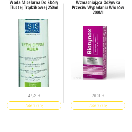
Woda Micelarna Do Skóry
Wzmacniająca Odżywka
Tłustej Trądzikowej 250ml
Przeciw Wypadaniu Włosów
200Ml
47,78
zł
20,01
zł
Zobacz cenę
Zobacz cenę