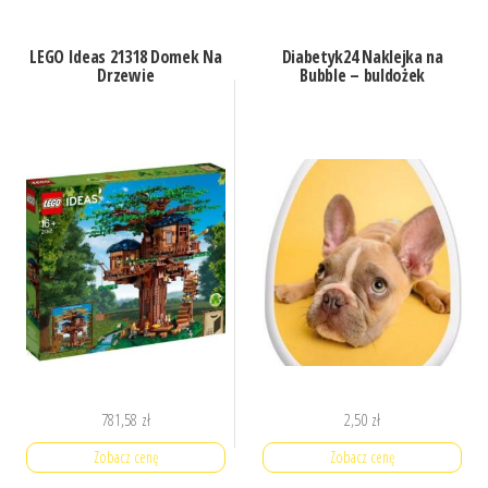
LEGO Ideas 21318 Domek Na
Diabetyk24 Naklejka na
Drzewie
Bubble – buldożek
781,58
zł
2,50
zł
Zobacz cenę
Zobacz cenę