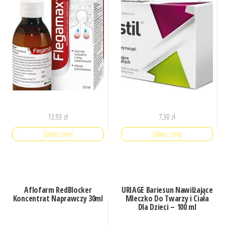
13,93
zł
7,30
zł
Zobacz cenę
Zobacz cenę
Aflofarm RedBlocker
URIAGE Bariesun Nawilżające
Koncentrat Naprawczy 30ml
Mleczko Do Twarzy i Ciała
Dla Dzieci – 100 ml