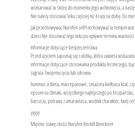
wsmarować w skórę do momentu jego wchłonięcia, a nastę
Nie należy stosować leku częściej niż 4 razy na dobę. Do 
Jak przechowywać Nurofen żelPrzechowywać w temperaturz
dzieci.Nie stosować tego leku po upływie terminu ważnośc
Informacje dotyczące bezpieczeństwa
Przed użyciem zapoznaj się z ulotką, która zawiera wskaza
informacje dotyczące stosowania produktu leczniczego, bądź
zagraża Twojemu życiu lub zdrowiu.
hummus a dieta, marcepanowe, smażona kiełbasa kcal, czy c
epsom na ślimaki, wszystkiego najlepszego po hiszpańsku, na
barszczu, potrawy z amarantusa, wodnik charakter, twój cel
yyyyy
Mięśnie stawy i kości Nurofen Reckitt Benckiser