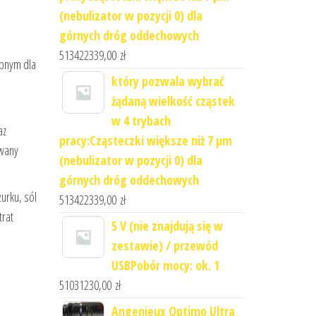
(nebulizator w pozycji 0) dla
górnych dróg oddechowych
513422339,00
zł
ępnym dla
który pozwala wybrać
żądaną wielkość cząstek
w 4 trybach
az
pracy:Cząsteczki większe niż 7 μm
owany
(nebulizator w pozycji 0) dla
górnych dróg oddechowych
urku, sól
513422339,00
zł
trat
5 V (nie znajdują się w
zestawie) / przewód
USBPobór mocy: ok. 1
51031230,00
zł
Angenieux Optimo Ultra