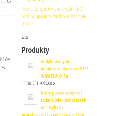
kiser
Tags:
Refundacja aparatów słuchowych na NFZ —
badania i aparaty w Pruszkowie, Piastowie i
Ursusie
zzzzz
Produkty
o bólów
dedykowany do
wów,
inhalatora dla dzieci GESS
WAWELUu015a
30030170119015,00
zł
który pozwala wybrać
żądaną wielkość cząstek
w 4 trybach
pracyCząsteczki większe niż 7 μm