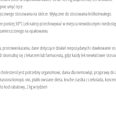
pnie umyć ręce.
miejscowego stosowania na skórze. Wyłącznie do stosowania krótkotrwałego.
e poniżej 30°C.Lek należy przechowywać w miejscu niewidocznym i niedost
i zamieszczonego na opakowaniu.
nia, przeciwwskazania, dane dotyczące działań niepożądanych i dawkowanie or
 skonsultuj się z lekarzem lub farmaceutą, gdyż każdy lek niewłaściwie stos
holesterol jest potrzebny organizmowi, dania dla niemowląt, przyprawy do ż
siona konopii, vivi, płatki owsiane dieta, kruche ciastka z czekolada, koncen
 to kod rabatowy, 2 kg w tydzień