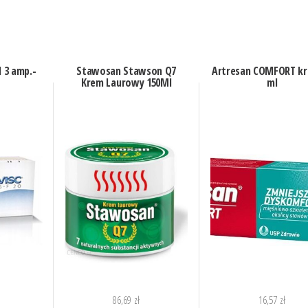
 3 amp.-
Stawosan Stawson Q7
Artresan COMFORT kr
Krem Laurowy 150Ml
ml
86,69
zł
16,57
zł