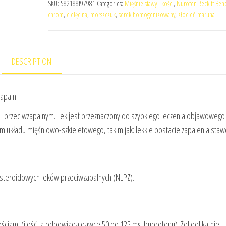
SKU:
582188f97981
Categories:
Mięśnie stawy i kości
,
Nurofen Reckitt Benc
chrom
,
cielęcina
,
morszczuk
,
serek homogenizowany
,
złocień maruna
DESCRIPTION
zapaln
 i przeciwzapalnym. Lek jest przeznaczony do szybkiego leczenia objawoweg
układu mięśniowo-szkieletowego, takim jak: lekkie postacie zapalenia sta
iesteroidowych leków przeciwzapalnych (NLPZ).
ościami (ilość ta odpowiada dawce 50 do 125 mg ibuprofenu). Żel delikatnie