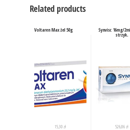
Related products
Voltaren Max żel 50g
Synvisc 16mg/2ml
strzyk.
15,30
zł
526,86
zł