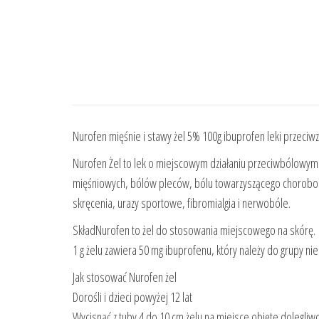
Nurofen mięśnie i stawy żel 5% 100g ibuprofen leki przeciw
Nurofen Żel to lek o miejscowym działaniu przeciwbólowym
mięśniowych, bólów pleców, bólu towarzyszącego chorobom 
skręcenia, urazy sportowe, fibromialgia i nerwobóle.
SkładNurofen to żel do stosowania miejscowego na skórę.
1 g żelu zawiera 50 mg ibuprofenu, który należy do grupy n
Jak stosować Nurofen żel
Dorośli i dzieci powyżej 12 lat
Wycisnąć z tuby 4 do 10 cm żelu na miejsce objęte dolegliw