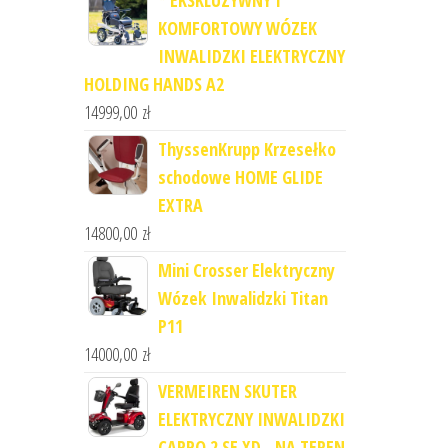
* EKSKLUZYWNY I
KOMFORTOWY WÓZEK
INWALIDZKI ELEKTRYCZNY
HOLDING HANDS A2
14999,00
zł
ThyssenKrupp Krzesełko
schodowe HOME GLIDE
EXTRA
14800,00
zł
Mini Crosser Elektryczny
Wózek Inwalidzki Titan
P11
14000,00
zł
VERMEIREN SKUTER
ELEKTRYCZNY INWALIDZKI
CARPO 2 SE XD - NA TEREN