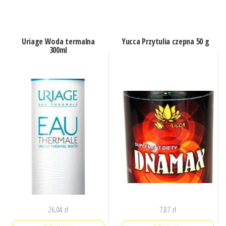
Uriage Woda termalna
Yucca Przytulia czepna 50 g
300ml
26,04
zł
7,87
zł