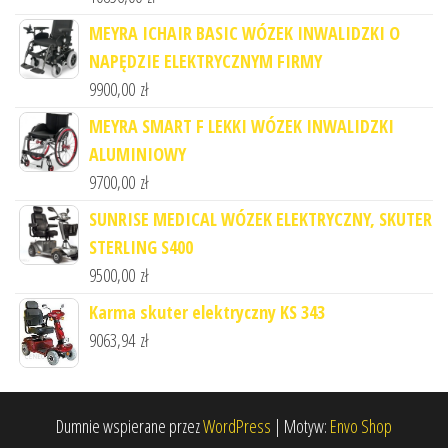
MEYRA ICHAIR BASIC WÓZEK INWALIDZKI O
NAPĘDZIE ELEKTRYCZNYM FIRMY
9900,00
zł
MEYRA SMART F LEKKI WÓZEK INWALIDZKI
ALUMINIOWY
9700,00
zł
SUNRISE MEDICAL WÓZEK ELEKTRYCZNY, SKUTER
STERLING S400
9500,00
zł
Karma skuter elektryczny KS 343
9063,94
zł
Dumnie wspierane przez
WordPress
|
Motyw:
Envo Shop