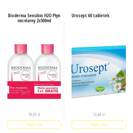
Bioderma Sensibio H2O Płyn
Urosept 60 tabletek
micelarny 2x500ml
59,93
zł
13,44
zł
Zobacz cenę
Zobacz cenę