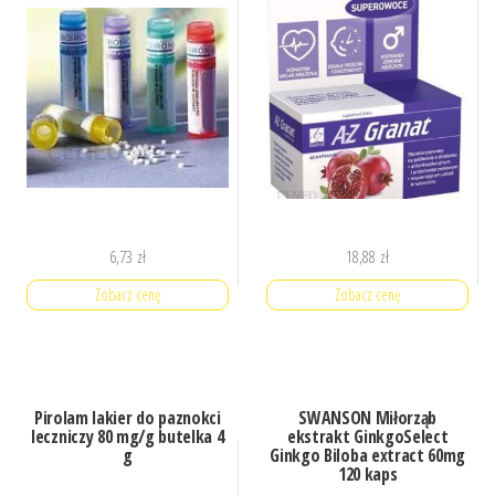
6,73
zł
18,88
zł
Zobacz cenę
Zobacz cenę
Pirolam lakier do paznokci
SWANSON Miłorząb
leczniczy 80 mg/g butelka 4
ekstrakt GinkgoSelect
g
Ginkgo Biloba extract 60mg
120 kaps