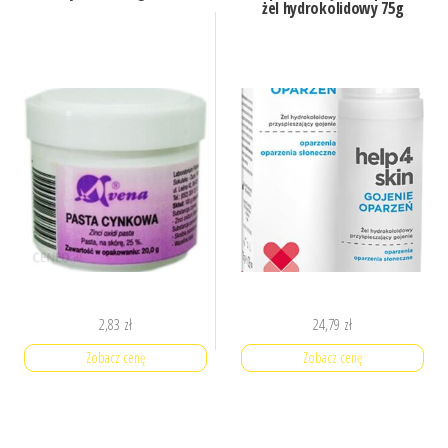
żel hydrokolidowy 75g
2,83
zł
24,79
zł
Zobacz cenę
Zobacz cenę