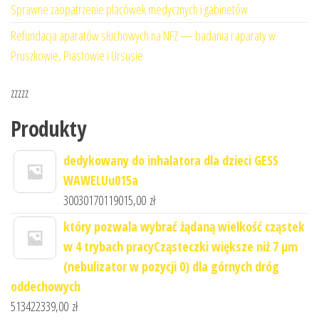
Sprawne zaopatrzenie placówek medycznych i gabinetów
Refundacja aparatów słuchowych na NFZ — badania i aparaty w
Pruszkowie, Piastowie i Ursusie
zzzzz
Produkty
dedykowany do inhalatora dla dzieci GESS
WAWELUu015a
30030170119015,00
zł
który pozwala wybrać żądaną wielkość cząstek
w 4 trybach pracyCząsteczki większe niż 7 μm
(nebulizator w pozycji 0) dla górnych dróg
oddechowych
513422339,00
zł