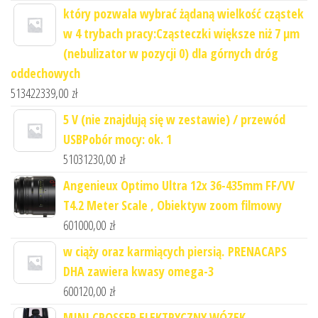
który pozwala wybrać żądaną wielkość cząstek
w 4 trybach pracy:Cząsteczki większe niż 7 μm
(nebulizator w pozycji 0) dla górnych dróg
oddechowych
513422339,00
zł
5 V (nie znajdują się w zestawie) / przewód
USBPobór mocy: ok. 1
51031230,00
zł
Angenieux Optimo Ultra 12x 36-435mm FF/VV
T4.2 Meter Scale , Obiektyw zoom filmowy
601000,00
zł
w ciąży oraz karmiących piersią. PRENACAPS
DHA zawiera kwasy omega-3
600120,00
zł
MINI CROSSER ELEKTRYCZNY WÓZEK