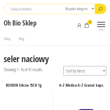
Przejdź
do
treści
Oh Bio Sklep
0
Menu
Sklep
Blog
seler naciowy
Showing 1–16 of 41 results
BOIRON Silicea 15CH 1g
A-Z Medica A-Z Granat kaps.