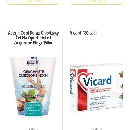
Zobacz cenę
Zobacz cenę
Acerin Cool Relax Chłodzący
Vicard 180 tabl.
Żel Na Opuchnięte I
Zmęczone Nogi 150ml
8,95
zł
28,49
zł