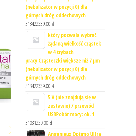
(nebulizator w pozycji 0) dla
górnych dróg oddechowych
513422339,00
zł
który pozwala wybrać
żądaną wielkość cząstek
w 4 trybach
pracy:Cząsteczki większe niż 7 μm
(nebulizator w pozycji 0) dla
górnych dróg oddechowych
513422339,00
zł
5 V (nie znajdują się w
zestawie) / przewód
USBPobór mocy: ok. 1
51031230,00
zł
Angenieux Optimo Ultra