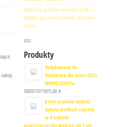
Refundacja aparatów słuchowych na NFZ —
badania i aparaty w Pruszkowie, Piastowie i
Ursusie
zzzzz
Produkty
zające,
dedykowany do
 naboji,
inhalatora dla dzieci GESS
WAWELUu015a
30030170119015,00
zł
który pozwala wybrać
żądaną wielkość cząstek
w 4 trybach
pracyCząsteczki większe niż 7 μm