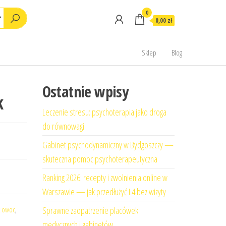
0
0,00 zł
Sklep
Blog
Ostatnie wpisy
k
Leczenie stresu: psychoterapia jako droga
do równowagi
Gabinet psychodynamiczny w Bydgoszczy —
skuteczna pomoc psychoterapeutyczna
Ranking 2026: recepty i zwolnienia online w
Warszawie — jak przedłużyć L4 bez wizyty
Sprawne zaopatrzenie placówek
t owoc
,
medycznych i gabinetów