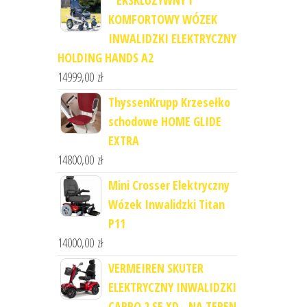
* EKSKLUZYWNY I
KOMFORTOWY WÓZEK
INWALIDZKI ELEKTRYCZNY
HOLDING HANDS A2
14999,00
zł
ThyssenKrupp Krzesełko
schodowe HOME GLIDE
EXTRA
14800,00
zł
Mini Crosser Elektryczny
Wózek Inwalidzki Titan
P11
14000,00
zł
VERMEIREN SKUTER
ELEKTRYCZNY INWALIDZKI
CARPO 2 SE XD - NA TEREN