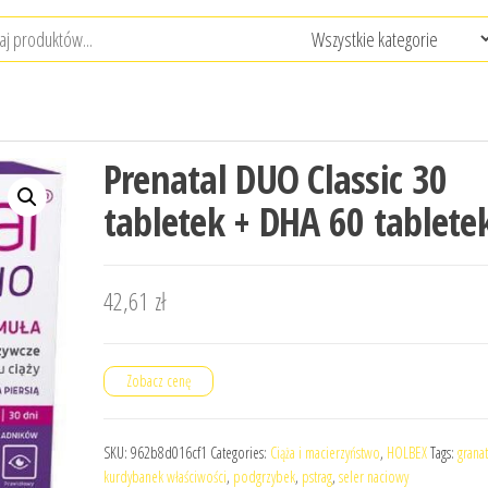
Prenatal DUO Classic 30
tabletek + DHA 60 tablete
42,61
zł
Zobacz cenę
SKU:
962b8d016cf1
Categories:
Ciąża i macierzyństwo
,
HOLBEX
Tags:
grana
kurdybanek właściwości
,
podgrzybek
,
pstrag
,
seler naciowy