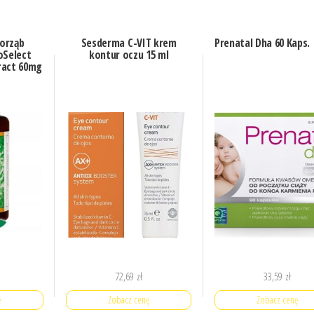
orząb
Sesderma C-VIT krem
Prenatal Dha 60 Kaps.
oSelect
kontur oczu 15 ml
ract 60mg
72,69
zł
33,59
zł
ę
Zobacz cenę
Zobacz cenę