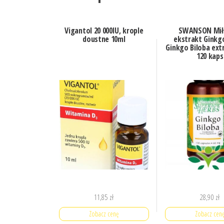
Vigantol 20 000IU, krople
SWANSON Mił
doustne 10ml
ekstrakt Ginkg
Ginkgo Biloba ext
120 kaps
11,85
zł
28,90
zł
Zobacz cenę
Zobacz cen