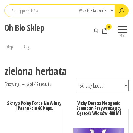
Przejdź
do
treści
Oh Bio Sklep
0
Menu
Sklep
Blog
zielona herbata
Showing 1–16 of 49 results
Skrzyp Polny Forte Na Włosy
Vichy Dercos Neogenic
I Paznokcie 60 Kaps.
Szampon Przywracający
Gęstość Włosów 400 Ml