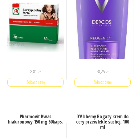
8,81
zł
58,25
zł
Zobacz cenę
Zobacz cenę
Pharmovit Kwas
D’Alchemy Bogaty krem do
hialuronowy 150 mg 60kaps.
cery przewlekle suchej, 100
ml