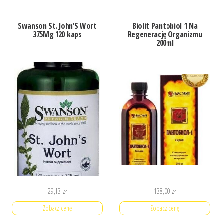
Swanson St. John’S Wort
Biolit Pantobiol 1 Na
375Mg 120 kaps
Regenerację Organizmu
200ml
29,13
zł
138,00
zł
Zobacz cenę
Zobacz cenę