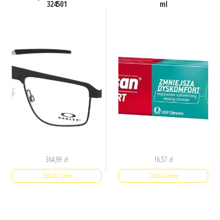
324501
ml
364,99
zł
16,57
zł
Zobacz cenę
Zobacz cenę