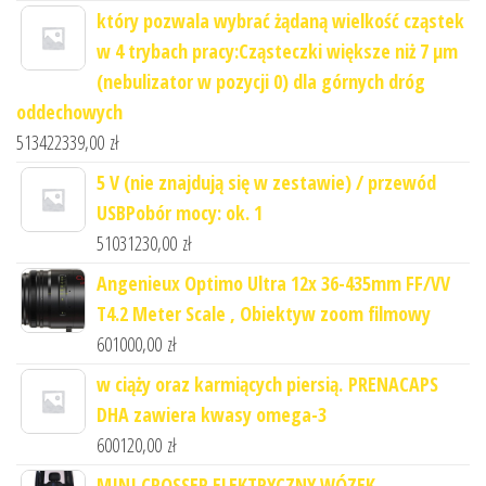
który pozwala wybrać żądaną wielkość cząstek
w 4 trybach pracy:Cząsteczki większe niż 7 μm
(nebulizator w pozycji 0) dla górnych dróg
oddechowych
513422339,00
zł
5 V (nie znajdują się w zestawie) / przewód
USBPobór mocy: ok. 1
51031230,00
zł
Angenieux Optimo Ultra 12x 36-435mm FF/VV
T4.2 Meter Scale , Obiektyw zoom filmowy
601000,00
zł
w ciąży oraz karmiących piersią. PRENACAPS
DHA zawiera kwasy omega-3
600120,00
zł
MINI CROSSER ELEKTRYCZNY WÓZEK