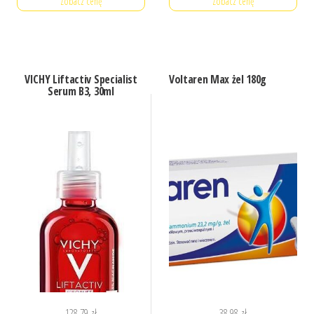
Zobacz cenę
Zobacz cenę
VICHY Liftactiv Specialist
Voltaren Max żel 180g
Serum B3, 30ml
128,79
zł
38,98
zł