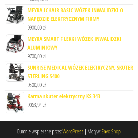
MEYRA ICHAIR BASIC WÓZEK INWALIDZKI O
NAPĘDZIE ELEKTRYCZNYM FIRMY
9900,00
zł
MEYRA SMART F LEKKI WÓZEK INWALIDZKI
ALUMINIOWY
9700,00
zł
SUNRISE MEDICAL WÓZEK ELEKTRYCZNY, SKUTER
STERLING S400
9500,00
zł
Karma skuter elektryczny KS 343
9063,94
zł
Dumnie wspierane przez
WordPress
|
Motyw:
Envo Shop