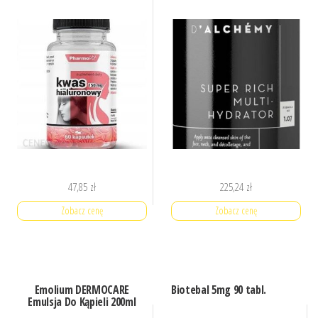
47,85
zł
225,24
zł
Zobacz cenę
Zobacz cenę
Emolium DERMOCARE
Biotebal 5mg 90 tabl.
Emulsja Do Kąpieli 200ml