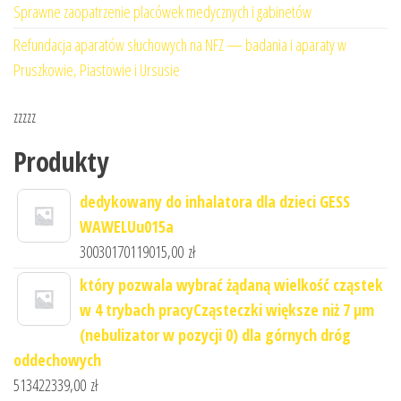
Sprawne zaopatrzenie placówek medycznych i gabinetów
Refundacja aparatów słuchowych na NFZ — badania i aparaty w
Pruszkowie, Piastowie i Ursusie
zzzzz
Produkty
dedykowany do inhalatora dla dzieci GESS
WAWELUu015a
30030170119015,00
zł
który pozwala wybrać żądaną wielkość cząstek
w 4 trybach pracyCząsteczki większe niż 7 μm
(nebulizator w pozycji 0) dla górnych dróg
oddechowych
513422339,00
zł