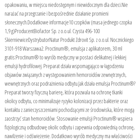
opakowaniu, w miejscu niedostępnym i niewidocznym dla dzieci.Nie
narażać na przegrzanie i bezpośrednie działanie promieni
słonecznych.Dodatkowe informacje10 czopków (masa jednego czopka
1,9 g)ProducentBiofactor Sp. z o.o.ul. Czysta 496-100
SkierniewiceDystrybutorNatur Produkt Zdrovit Sp. z o.o.ul. Nocznickiego
3101-918 Warszawa2. Proctinum®, emulsja z aplikatorem, 30 ml
gratis:Proctinum® to wyrób medyczny w postaci delikatnej i lekkiej
emulsji hydrofilowej. Preparat działa wspomagająco w łagodzeniu
objawów związanych z występowaniem hemoroidów zewnętrznych,
wewnętrznych oraz podrażnienia odbytu.Jak działa emulsja Proctinum®?
Preparat tworzy fizyczną barierę, która pozwala na ochronę tkanki
okolicy odbytu, co minimalizuje ryzyko kolonizacji przez bakterie oraz
kontaktu z zanieczyszczeniami pochodzącymi ze środowiska, które mogą
zaostrzyć stan hemoroidów. Stosowanie emulsji Proctinum® wspiera
fizjologiczną odbudowę okolic odbytu i zapewnia odpowiednią ochronę,
nawilżenie i odświeżenie. Dodatkowo wyrób medyczny ma właściwości