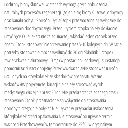
i ochrony błony śluzowej,w stanach wymagających pobudzenia
naturalnych procesów regeneracji i gojenia się błony śluzowej odbytnicy
oraz kanału odbytu.Sposób użyciaCzopki przeznaczone są wyłącznie do
stosowania doodbytniczego. Przed użyciem czopka należy dokładnie
umyć ręce.O ile lekarz nie zaleci inaczej, wkładać jeden czopek przed
snem. Czopki stosować nieprzerwanie przez 5-10 kolejnych dni.W razie
potrzeby stosowanie można wydłużyć do 20 dni.Składniki1 czopek
zawiera:kwas hialuronowy 10 mg (w postaci soli sodowej),substancja
pomocnicza: tłuszcz obojętny.PrzeciwwskazaniaNie stosować u osób
uczulonych na którykolwiek ze składników preparatu.Ważne
wskazówkiW pojedynczej kuracji nie należy stosować wyrobu
medycznego dłużej niż przez 20 dni.Nie przekraczać zalecanego czasu
stosowania.Czopki przeznaczone są wyłącznie do stosowania
doodbytniczego; nie połykać.Nie używać w przypadku uszkodzenia
którejkolwiek części opakowania.Nie stosować po upływie terminu
ważności.Przechowywać w temperaturze do 25°C, w oryginalnym