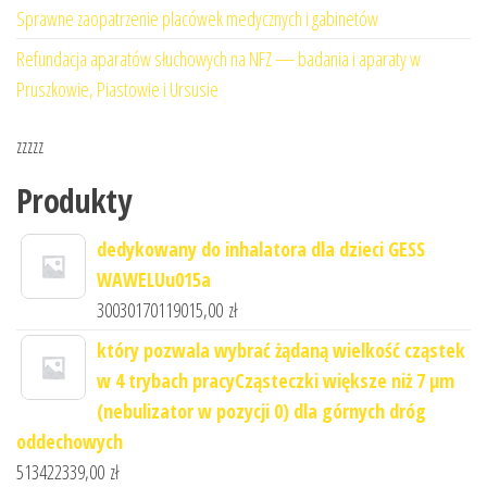
Sprawne zaopatrzenie placówek medycznych i gabinetów
Refundacja aparatów słuchowych na NFZ — badania i aparaty w
Pruszkowie, Piastowie i Ursusie
zzzzz
Produkty
dedykowany do inhalatora dla dzieci GESS
WAWELUu015a
30030170119015,00
zł
który pozwala wybrać żądaną wielkość cząstek
w 4 trybach pracyCząsteczki większe niż 7 μm
(nebulizator w pozycji 0) dla górnych dróg
oddechowych
513422339,00
zł