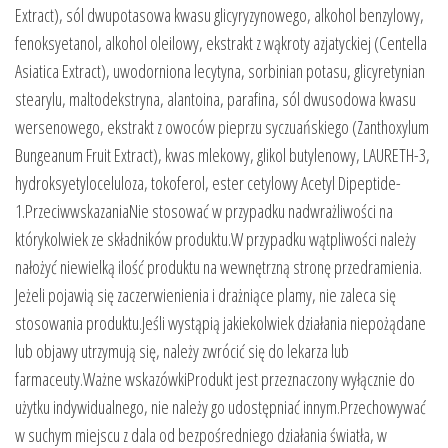
Extract), sól dwupotasowa kwasu glicyryzynowego, alkohol benzylowy,
fenoksyetanol, alkohol oleilowy, ekstrakt z wąkroty azjatyckiej (Centella
Asiatica Extract), uwodorniona lecytyna, sorbinian potasu, glicyretynian
stearylu, maltodekstryna, alantoina, parafina, sól dwusodowa kwasu
wersenowego, ekstrakt z owoców pieprzu syczuańskiego (Zanthoxylum
Bungeanum Fruit Extract), kwas mlekowy, glikol butylenowy, LAURETH-3,
hydroksyetyloceluloza, tokoferol, ester cetylowy Acetyl Dipeptide-
1.PrzeciwwskazaniaNie stosować w przypadku nadwrażliwości na
którykolwiek ze składników produktu.W przypadku wątpliwości należy
nałożyć niewielką ilość produktu na wewnętrzną stronę przedramienia.
Jeżeli pojawią się zaczerwienienia i drażniące plamy, nie zaleca się
stosowania produktu.Jeśli wystąpią jakiekolwiek działania niepożądane
lub objawy utrzymują się, należy zwrócić się do lekarza lub
farmaceuty.Ważne wskazówkiProdukt jest przeznaczony wyłącznie do
użytku indywidualnego, nie należy go udostępniać innym.Przechowywać
w suchym miejscu z dala od bezpośredniego działania światła, w