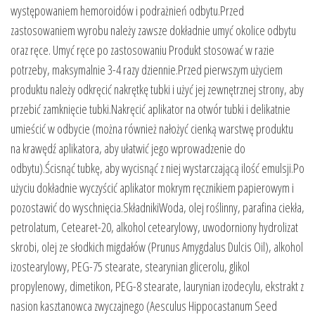
występowaniem hemoroidów i podrażnień odbytu.Przed
zastosowaniem wyrobu należy zawsze dokładnie umyć okolice odbytu
oraz ręce. Umyć ręce po zastosowaniu Produkt stosować w razie
potrzeby, maksymalnie 3-4 razy dziennie.Przed pierwszym użyciem
produktu należy odkręcić nakrętkę tubki i użyć jej zewnętrznej strony, aby
przebić zamknięcie tubki.Nakręcić aplikator na otwór tubki i delikatnie
umieścić w odbycie (można również nałożyć cienką warstwę produktu
na krawędź aplikatora, aby ułatwić jego wprowadzenie do
odbytu).Ścisnąć tubkę, aby wycisnąć z niej wystarczającą ilość emulsji.Po
użyciu dokładnie wyczyścić aplikator mokrym ręcznikiem papierowym i
pozostawić do wyschnięcia.SkładnikiWoda, olej roślinny, parafina ciekła,
petrolatum, Cetearet-20, alkohol cetearylowy, uwodorniony hydrolizat
skrobi, olej ze słodkich migdałów (Prunus Amygdalus Dulcis Oil), alkohol
izostearylowy, PEG-75 stearate, stearynian glicerolu, glikol
propylenowy, dimetikon, PEG-8 stearate, laurynian izodecylu, ekstrakt z
nasion kasztanowca zwyczajnego (Aesculus Hippocastanum Seed