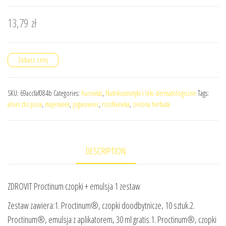
13,79
zł
Zobacz cenę
SKU:
69accfaf084b
Categories:
Aurovitas
,
Nutrikosmetyki i leki dermatologiczne
Tags:
aloes do picia
,
majeranek
,
pigwowiec
,
rzodkiewka
,
zielona herbata
DESCRIPTION
ZDROVIT Proctinum czopki + emulsja 1 zestaw
Zestaw zawiera:1. Proctinum®, czopki doodbytnicze, 10 sztuk.2.
Proctinum®, emulsja z aplikatorem, 30 ml gratis.1. Proctinum®, czopki