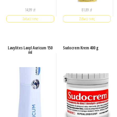
14,99
zł
81,89
zł
Zobacz cenę
Zobacz cenę
Lavylites Lavyl Auricum 150
Sudocrem Krem 400 g
ml