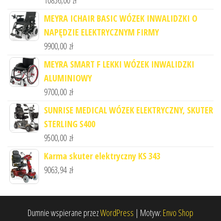
10856,00
zł
MEYRA ICHAIR BASIC WÓZEK INWALIDZKI O
NAPĘDZIE ELEKTRYCZNYM FIRMY
9900,00
zł
MEYRA SMART F LEKKI WÓZEK INWALIDZKI
ALUMINIOWY
9700,00
zł
SUNRISE MEDICAL WÓZEK ELEKTRYCZNY, SKUTER
STERLING S400
9500,00
zł
Karma skuter elektryczny KS 343
9063,94
zł
Dumnie wspierane przez
WordPress
|
Motyw:
Envo Shop