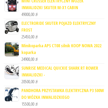
MINI CROSSER ELEKTRYCZNY WÓZEK
INWALIDZKI SKUTER M-X1 CABIN
49000,00
zł
ELECTRORIDE SKUTER POJAZD ELEKTRYCZNY
FROST
25450,00
zł
Minikoparka APS CT08 silnik KOOP NOWA 2022
koparka
24900,00
zł
SUNRISE MEDICAL QUICKIE SHARK RT ROWER
INWALIDZKI -
20500,00
zł
PANDHORA PRZYSTAWKA ELEKTRYCZNA P3 500W
DO WÓZKA INWALIDZKIEGO
15500,00
zł