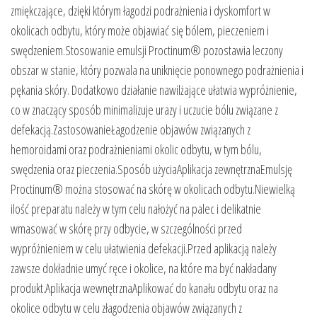
zmiękczające, dzięki którym łagodzi podrażnienia i dyskomfort w
okolicach odbytu, który może objawiać się bólem, pieczeniem i
swędzeniem.Stosowanie emulsji Proctinum® pozostawia leczony
obszar w stanie, który pozwala na uniknięcie ponownego podrażnienia i
pękania skóry. Dodatkowo działanie nawilżające ułatwia wypróżnienie,
co w znaczący sposób minimalizuje urazy i uczucie bólu związane z
defekacją.ZastosowanieŁagodzenie objawów związanych z
hemoroidami oraz podrażnieniami okolic odbytu, w tym bólu,
swędzenia oraz pieczenia.Sposób użyciaAplikacja zewnętrznaEmulsję
Proctinum® można stosować na skórę w okolicach odbytu.Niewielką
ilość preparatu należy w tym celu nałożyć na palec i delikatnie
wmasować w skórę przy odbycie, w szczególności przed
wypróżnieniem w celu ułatwienia defekacji.Przed aplikacją należy
zawsze dokładnie umyć ręce i okolice, na które ma być nakładany
produkt.Aplikacja wewnętrznaAplikować do kanału odbytu oraz na
okolice odbytu w celu złagodzenia objawów związanych z