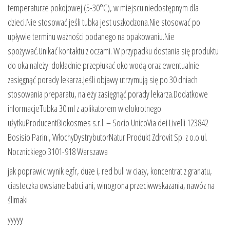
temperaturze pokojowej (5-30°C), w miejscu niedostępnym dla
dzieci.Nie stosować jeśli tubka jest uszkodzona.Nie stosować po
upływie terminu ważności podanego na opakowaniu.Nie
spożywać.Unikać kontaktu z oczami. W przypadku dostania się produktu
do oka należy: dokładnie przepłukać oko wodą oraz ewentualnie
zasięgnąć porady lekarza.Jeśli objawy utrzymują się po 30 dniach
stosowania preparatu, należy zasięgnąć porady lekarza.Dodatkowe
informacjeTubka 30 ml z aplikatorem wielokrotnego
użytkuProducentBiokosmes s.r.l. – Socio UnicoVia dei Livelli 123842
Bosisio Parini, WłochyDystrybutorNatur Produkt Zdrovit Sp. z o.o.ul.
Nocznickiego 3101-918 Warszawa
jak poprawic wynik egfr, duze i, red bull w ciazy, koncentrat z granatu,
ciasteczka owsiane babci ani, winogrona przeciwwskazania, nawóz na
ślimaki
yyyyy