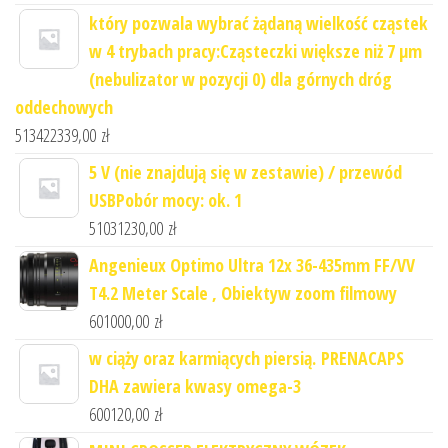
który pozwala wybrać żądaną wielkość cząstek
w 4 trybach pracy:Cząsteczki większe niż 7 μm
(nebulizator w pozycji 0) dla górnych dróg
oddechowych
513422339,00
zł
5 V (nie znajdują się w zestawie) / przewód
USBPobór mocy: ok. 1
51031230,00
zł
Angenieux Optimo Ultra 12x 36-435mm FF/VV
T4.2 Meter Scale , Obiektyw zoom filmowy
601000,00
zł
w ciąży oraz karmiących piersią. PRENACAPS
DHA zawiera kwasy omega-3
600120,00
zł