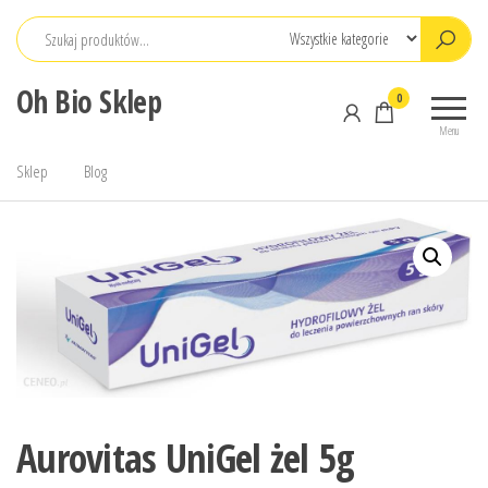
Przejdź
do
treści
Oh Bio Sklep
0
Menu
Sklep
Blog
Aurovitas UniGel żel 5g