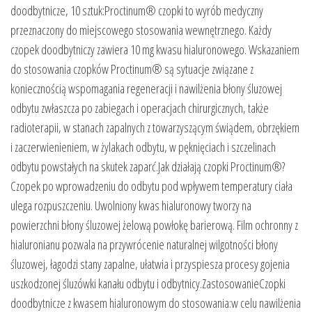
doodbytnicze, 10 sztuk:Proctinum® czopki to wyrób medyczny
przeznaczony do miejscowego stosowania wewnętrznego. Każdy
czopek doodbytniczy zawiera 10 mg kwasu hialuronowego. Wskazaniem
do stosowania czopków Proctinum® są sytuacje związane z
koniecznością wspomagania regeneracji i nawilżenia błony śluzowej
odbytu zwłaszcza po zabiegach i operacjach chirurgicznych, także
radioterapii, w stanach zapalnych z towarzyszącym świądem, obrzękiem
i zaczerwienieniem, w żylakach odbytu, w pęknięciach i szczelinach
odbytu powstałych na skutek zaparć.Jak działają czopki Proctinum®?
Czopek po wprowadzeniu do odbytu pod wpływem temperatury ciała
ulega rozpuszczeniu. Uwolniony kwas hialuronowy tworzy na
powierzchni błony śluzowej żelową powłokę barierową. Film ochronny z
hialuronianu pozwala na przywrócenie naturalnej wilgotności błony
śluzowej, łagodzi stany zapalne, ułatwia i przyspiesza procesy gojenia
uszkodzonej śluzówki kanału odbytu i odbytnicy.ZastosowanieCzopki
doodbytnicze z kwasem hialuronowym do stosowania:w celu nawilżenia