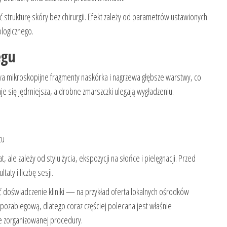
 strukturę skóry bez chirurgii. Efekt zależy od parametrów ustawionych
ologicznego.
egu
uwa mikroskopijne fragmenty naskórka i nagrzewa głębsze warstwy, co
je się jędrniejsza, a drobne zmarszczki ulegają wygładzeniu.
tu
t, ale zależy od stylu życia, ekspozycji na słońce i pielęgnacji. Przed
aty i liczbę sesji.
 doświadczenie kliniki — na przykład oferta lokalnych ośrodków
ozabiegową, dlatego coraz częściej polecana jest właśnie
e zorganizowanej procedury.