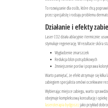
To rozwiązanie dla osób, które chcą poprawić
przez specjalistę i rodzaju problemu dermat
Działanie i efekty zabi
Laser CO2 działa ablacyjnie i termicznie: us
stymuluje regenerację. W rezultacie skóra sta
Wygładzenie zmarszczek
Redukcja blizn potrądzikowych
Zmniejszenie porów i poprawa kolory
Warto pamiętać, że efekt utrzymuje się kilka la
zabiegiem specjalista omówi oczekiwane rezult
Wybierając miejsce zabiegu, warto sprawdzić
obejmuje kompleksową konsultację i opiekę p
laseroterapia bydgoszcz
jako przykład dobrz