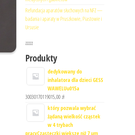
Refundacja aparatów słuchowych na NFZ —
badania i aparaty w Pruszkowie, Piastowie i
Ursusie
zzzzz
Produkty
dedykowany do
inhalatora dla dzieci GESS
WAWELUu015a
30030170119015,00
zł
który pozwala wybrać
żądaną wielkość cząstek
w 4 trybach
pracyCząsteczki większe niż 7 μm