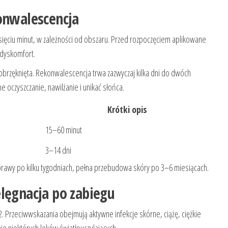
konwalescencja
esięciu minut, w zależności od obszaru. Przed rozpoczęciem aplikowane
 dyskomfort.
obrzęknięta. Rekonwalescencja trwa zazwyczaj kilka dni do dwóch
 oczyszczanie, nawilżanie i unikać słońca.
Krótki opis
15–60 minut
3–14 dni
rawy po kilku tygodniach, pełna przebudowa skóry po 3–6 miesiącach.
lęgnacja po zabiegu
. Przeciwwskazania obejmują aktywne infekcje skórne, ciążę, ciężkie
 niektórych leków światłouczulających.