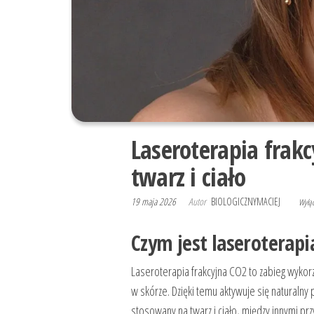
Laseroterapia frak
twarz i ciało
19 maja 2026
Autor
BIOLOGICZNYMACIEJ
Wyłą
Czym jest laseroterapi
Laseroterapia frakcyjna CO2 to zabieg wykorz
w skórze. Dzięki temu aktywuje się naturalny
stosowany na twarz i ciało, między innymi prz