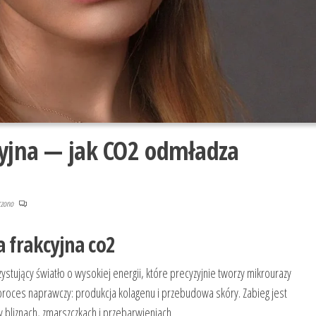
cyjna — jak CO2 odmładza
czono
a frakcyjna co2
ystujący światło o wysokiej energii, które precyzyjnie tworzy mikrourazy
 proces naprawczy: produkcja kolagenu i przebudowa skóry. Zabieg jest
y bliznach, zmarszczkach i przebarwieniach.