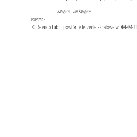
Kategoria
Bez kategorii
Nawigacja
Poprzedni
POPRZEDNI
Reendo Lubin: powtórne leczenie kanałowe w DIAMANTE
wpisu
wpis