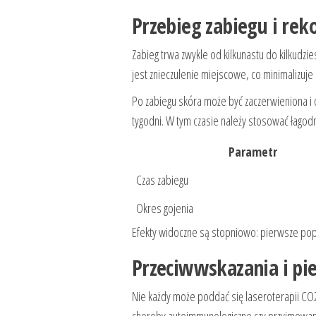
Przebieg zabiegu i re
Zabieg trwa zwykle od kilkunastu do kilkudzi
jest znieczulenie miejscowe, co minimalizuje
Po zabiegu skóra może być zaczerwieniona i 
tygodni. W tym czasie należy stosować łagodne
Parametr
Czas zabiegu
Okres gojenia
Efekty widoczne są stopniowo: pierwsze pop
Przeciwwskazania i pie
Nie każdy może poddać się laseroterapii CO2
choroby autoimmunologiczne czy przyjmowanie