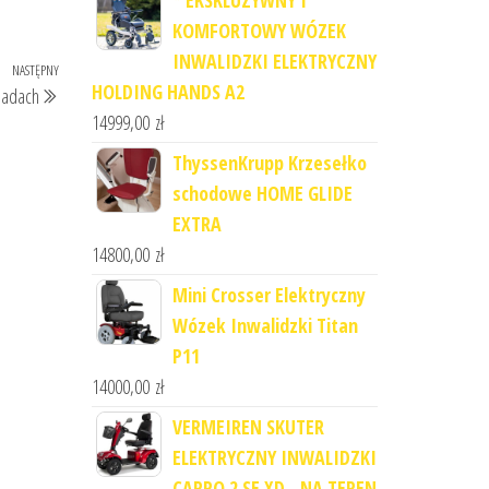
* EKSKLUZYWNY I
KOMFORTOWY WÓZEK
INWALIDZKI ELEKTRYCZNY
NASTĘPNY
Następny
HOLDING HANDS A2
sadach
wpis
14999,00
zł
ThyssenKrupp Krzesełko
schodowe HOME GLIDE
EXTRA
14800,00
zł
Mini Crosser Elektryczny
Wózek Inwalidzki Titan
P11
14000,00
zł
VERMEIREN SKUTER
ELEKTRYCZNY INWALIDZKI
CARPO 2 SE XD - NA TEREN