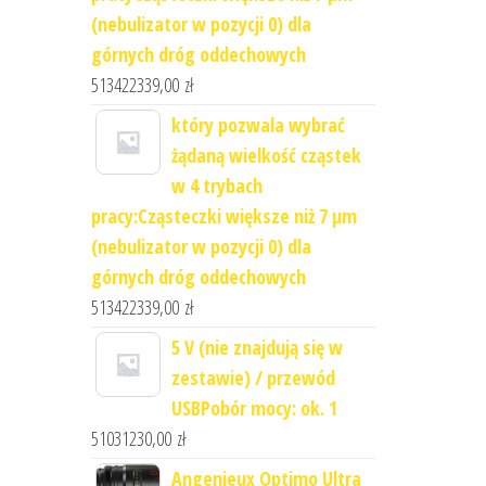
(nebulizator w pozycji 0) dla
górnych dróg oddechowych
513422339,00
zł
który pozwala wybrać
żądaną wielkość cząstek
w 4 trybach
pracy:Cząsteczki większe niż 7 μm
(nebulizator w pozycji 0) dla
górnych dróg oddechowych
513422339,00
zł
5 V (nie znajdują się w
zestawie) / przewód
USBPobór mocy: ok. 1
51031230,00
zł
Angenieux Optimo Ultra