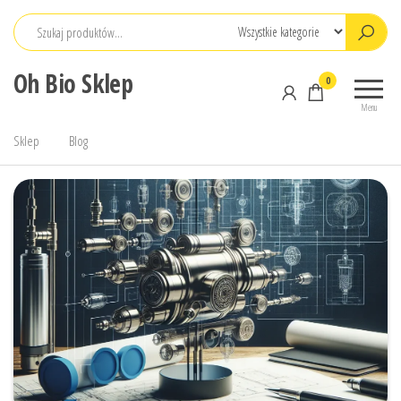
Przejdź
do
treści
Oh Bio Sklep
0
Menu
Sklep
Blog