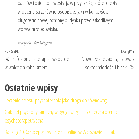
dachów i okien to inwestycja w przyszłość, której efekty
widoczne są zarówno osobiście, jak i w kontekście
długoterminowej ochrony budynku przed szkodliwym
wpływem środowiska.
Kategoria
Bez kategorii
Nawigacja
Poprzedni
POPRZEDNI
NASTĘPNY
Na
Profesjonalna terapia i wsparcie
Nowoczesne zabiegi na twarz
wpisu
wpis
wp
w walce z alkoholizmem
sekret młodości i blasku
Ostatnie wpisy
Leczenie stresu: psychoterapia jako droga do równowagi
Gabinet psychodynamiczny w Bydgoszczy — skuteczna pomoc
psychoterapeutyczna
Ranking 2026: recepty i zwolnienia online w Warszawie — jak