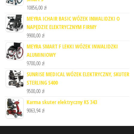
10856,00
zł
MEYRA ICHAIR BASIC WÓZEK INWALIDZKI O
NAPĘDZIE ELEKTRYCZNYM FIRMY
9900,00
zł
MEYRA SMART F LEKKI WÓZEK INWALIDZKI
ALUMINIOWY
9700,00
zł
SUNRISE MEDICAL WÓZEK ELEKTRYCZNY, SKUTER
STERLING S400
9500,00
zł
Karma skuter elektryczny KS 343
9063,94
zł