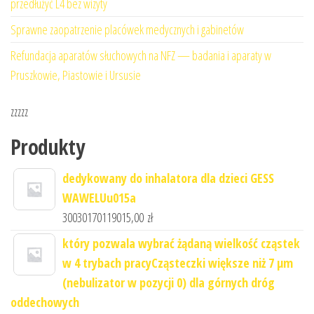
przedłużyć L4 bez wizyty
Sprawne zaopatrzenie placówek medycznych i gabinetów
Refundacja aparatów słuchowych na NFZ — badania i aparaty w
Pruszkowie, Piastowie i Ursusie
zzzzz
Produkty
dedykowany do inhalatora dla dzieci GESS
WAWELUu015a
30030170119015,00
zł
który pozwala wybrać żądaną wielkość cząstek
w 4 trybach pracyCząsteczki większe niż 7 μm
(nebulizator w pozycji 0) dla górnych dróg
oddechowych