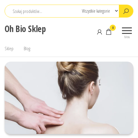
Przejdź
do
treści
Oh Bio Sklep
0
Menu
Sklep
Blog