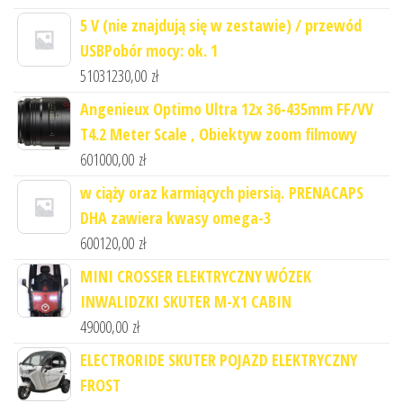
5 V (nie znajdują się w zestawie) / przewód
USBPobór mocy: ok. 1
51031230,00
zł
Angenieux Optimo Ultra 12x 36-435mm FF/VV
T4.2 Meter Scale , Obiektyw zoom filmowy
601000,00
zł
w ciąży oraz karmiących piersią. PRENACAPS
DHA zawiera kwasy omega-3
600120,00
zł
MINI CROSSER ELEKTRYCZNY WÓZEK
INWALIDZKI SKUTER M-X1 CABIN
49000,00
zł
ELECTRORIDE SKUTER POJAZD ELEKTRYCZNY
FROST