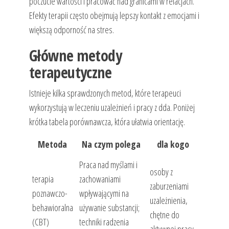
poczucie wartości i pracować nad granicami w relacjach.
Efekty terapii często obejmują lepszy kontakt z emocjami i
większą odporność na stres.
Główne metody
terapeutyczne
Istnieje kilka sprawdzonych metod, które terapeuci
wykorzystują w leczeniu uzależnień i pracy z dda. Poniżej
krótka tabela porównawcza, która ułatwia orientację.
Metoda
Na czym polega
dla kogo
Praca nad myślami i
osoby z
terapia
zachowaniami
zaburzeniami
poznawczo-
wpływającymi na
uzależnienia,
behawioralna
używanie substancji;
chętne do
(CBT)
techniki radzenia