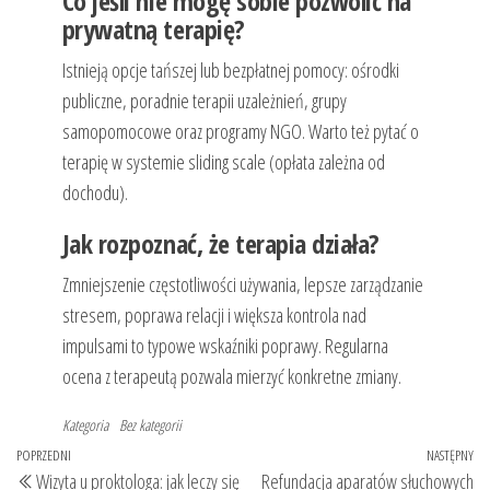
Co jeśli nie mogę sobie pozwolić na
prywatną terapię?
Istnieją opcje tańszej lub bezpłatnej pomocy: ośrodki
publiczne, poradnie terapii uzależnień, grupy
samopomocowe oraz programy NGO. Warto też pytać o
terapię w systemie sliding scale (opłata zależna od
dochodu).
Jak rozpoznać, że terapia działa?
Zmniejszenie częstotliwości używania, lepsze zarządzanie
stresem, poprawa relacji i większa kontrola nad
impulsami to typowe wskaźniki poprawy. Regularna
ocena z terapeutą pozwala mierzyć konkretne zmiany.
Kategoria
Bez kategorii
Nawigacja
Poprzedni
POPRZEDNI
NASTĘPNY
Na
Wizyta u proktologa: jak leczy się
Refundacja aparatów słuchowych
wpis
wp