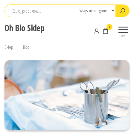
Przejdź
do
treści
Oh Bio Sklep
0
Menu
Sklep
Blog