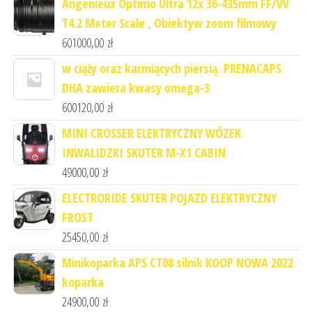
Angenieux Optimo Ultra 12x 36-435mm FF/VV
T4.2 Meter Scale , Obiektyw zoom filmowy
601000,00
zł
w ciąży oraz karmiących piersią. PRENACAPS
DHA zawiera kwasy omega-3
600120,00
zł
MINI CROSSER ELEKTRYCZNY WÓZEK
INWALIDZKI SKUTER M-X1 CABIN
49000,00
zł
ELECTRORIDE SKUTER POJAZD ELEKTRYCZNY
FROST
25450,00
zł
Minikoparka APS CT08 silnik KOOP NOWA 2022
koparka
24900,00
zł