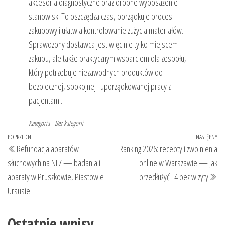
akcesoria diagnostyczne oraz drobne wyposażenie
stanowisk. To oszczędza czas, porządkuje proces
zakupowy i ułatwia kontrolowanie zużycia materiałów.
Sprawdzony dostawca jest więc nie tylko miejscem
zakupu, ale także praktycznym wsparciem dla zespołu,
który potrzebuje niezawodnych produktów do
bezpiecznej, spokojnej i uporządkowanej pracy z
pacjentami.
Kategoria
Bez kategorii
Nawigacja
Poprzedni
POPRZEDNI
NASTĘPNY
Na
Refundacja aparatów
Ranking 2026: recepty i zwolnienia
wpisu
wpis
wp
słuchowych na NFZ — badania i
online w Warszawie — jak
aparaty w Pruszkowie, Piastowie i
przedłużyć L4 bez wizyty
Ursusie
Ostatnie wpisy