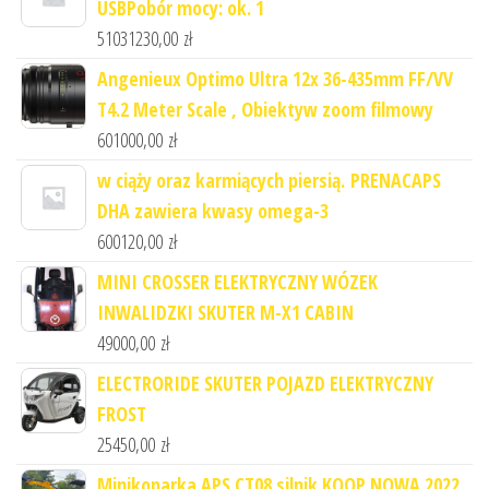
USBPobór mocy: ok. 1
51031230,00
zł
Angenieux Optimo Ultra 12x 36-435mm FF/VV
T4.2 Meter Scale , Obiektyw zoom filmowy
601000,00
zł
w ciąży oraz karmiących piersią. PRENACAPS
DHA zawiera kwasy omega-3
600120,00
zł
MINI CROSSER ELEKTRYCZNY WÓZEK
INWALIDZKI SKUTER M-X1 CABIN
49000,00
zł
ELECTRORIDE SKUTER POJAZD ELEKTRYCZNY
FROST
25450,00
zł
Minikoparka APS CT08 silnik KOOP NOWA 2022