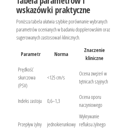
Tabela parametrów i
wskazówki praktyczne
Poniższa tabela ułatwia szybkie porównanie wybranych
parametrów ocenianych w badaniu dopplerowskim oraz
sugerowanych zastosowań klinicznych.
Znaczenie
Parametr
Norma
kliniczne
Prędkość
Ocena zwężeń w
skurczowa
<125 cm/s
tętnicach szyjnych
(PSV)
Ocena oporu
Indeks zastoju
0,6–1,3
naczyniowego
Wykrywanie
Przepływ żylny
jednokierunkowy
refluksu żylnego