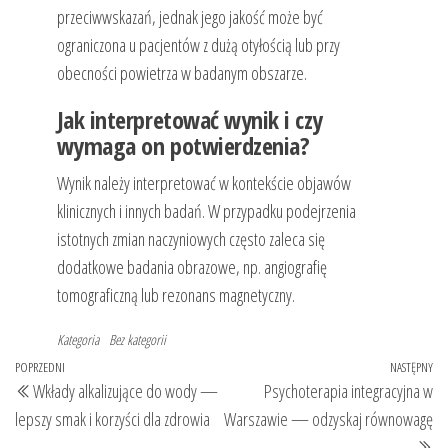
przeciwwskazań, jednak jego jakość może być
ograniczona u pacjentów z dużą otyłością lub przy
obecności powietrza w badanym obszarze.
Jak interpretować wynik i czy
wymaga on potwierdzenia?
Wynik należy interpretować w kontekście objawów
klinicznych i innych badań. W przypadku podejrzenia
istotnych zmian naczyniowych często zaleca się
dodatkowe badania obrazowe, np. angiografię
tomograficzną lub rezonans magnetyczny.
Kategoria
Bez kategorii
Nawigacja
Poprzedni
POPRZEDNI
NASTĘPNY
Na
Wkłady alkalizujące do wody —
Psychoterapia integracyjna w
wpisu
wpis
wp
lepszy smak i korzyści dla zdrowia
Warszawie — odzyskaj równowagę